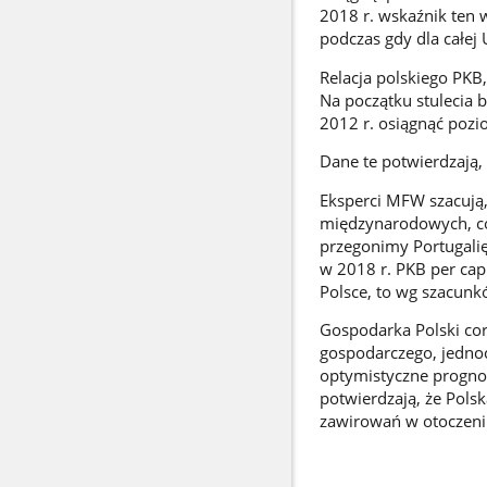
2018 r. wskaźnik ten 
podczas gdy dla całej 
Relacja polskiego PKB
Na początku stulecia 
2012 r. osiągnąć pozi
Dane te potwierdzają,
Eksperci MFW szacują,
międzynarodowych, co 
przegonimy Portugalię
w 2018 r. PKB per cap
Polsce, to wg szacunkó
Gospodarka Polski cor
gospodarczego, jedno
optymistyczne progno
potwierdzają, że Pol
zawirowań w otoczen