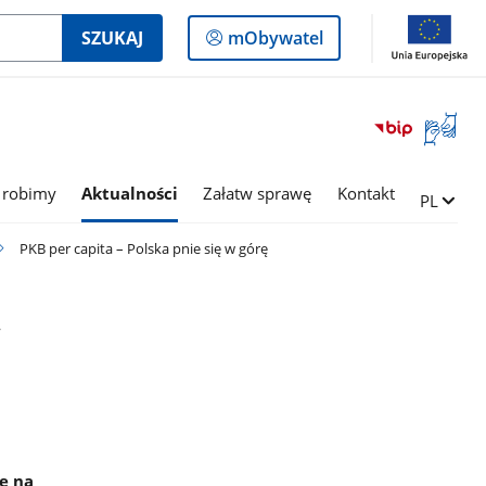
Logowanie
SZUKAJ
mObywatel
do
panelu
Otwórz
okno
z
tłumac
 robimy
Aktualności
Załatw sprawę
Kontakt
Zmień ję
PL
języka
migowe
PKB per capita – Polska pnie się w górę
w
ę na