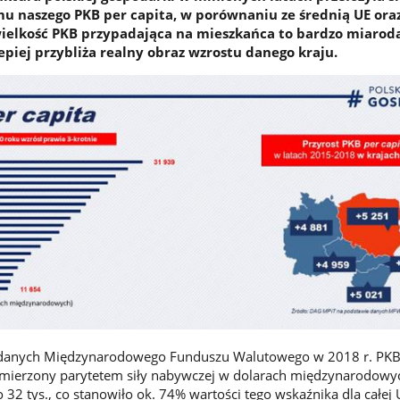
mu naszego PKB per capita, w porównaniu ze średnią UE oraz
wielkość PKB przypadająca na mieszkańca to bardzo miarod
epiej przybliża realny obraz wzrostu danego kraju.
danych Międzynarodowego Funduszu Walutowego w 2018 r. PKB
(mierzony parytetem siły nabywczej w dolarach międzynarodowy
 32 tys., co stanowiło ok. 74% wartości tego wskaźnika dla całej