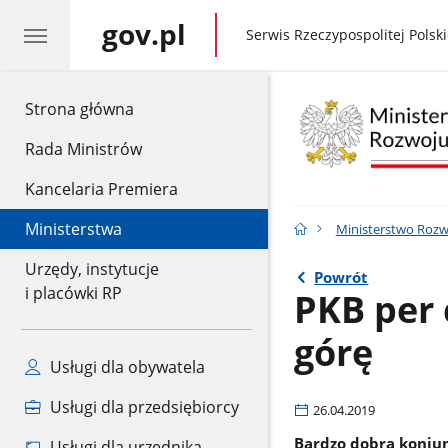
gov.pl
gov.pl
Serwis Rzeczypospolitej Polski
gov.pl
Strona główna
Rada Ministrów
Kancelaria Premiera
Ministerstwa
Ministerstwo Rozwo
Urzędy, instytucje
Powrót
i placówki RP
PKB per 
górę
Usługi dla obywatela
Usługi dla przedsiębiorcy
26.04.2019
Bardzo dobra koniun
Usługi dla urzędnika