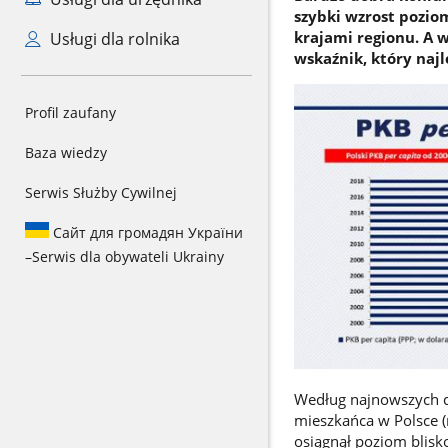
szybki wzrost pozio
krajami regionu. A 
Usługi dla rolnika
wskaźnik, który najl
Profil zaufany
Baza wiedzy
Serwis Służby Cywilnej
Сайт для громадян України
–
Serwis dla obywateli Ukrainy
Według najnowszych 
mieszkańca w Polsce 
osiągnął poziom blisko