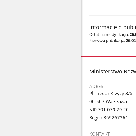
Informacje o publ
Ostatnia modyfikacja:
26.
Pierwsza publikacja:
26.04
stopka
Ministerstwo Rozw
ADRES
Pl. Trzech Krzyży 3/5
00-507 Warszawa
NIP 701 079 79 20
Regon 369267361
KONTAKT