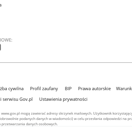
a
IOWE:
użba cywilna
Profil zaufany
BIP
Prawa autorskie
Warunki
i serwisu Gov.pl
Ustawienia prywatności
 www.gov.pl mogą zawierać adresy skrzynek mailowych. Użytkownik korzystający
dobrowolnie podanych danych w wiadomości) w celu przesłania odpowiedzi na prz
ach przetwarzania danych osobowych.