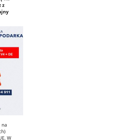
 z
ajny
 na
ch)
 UE. W