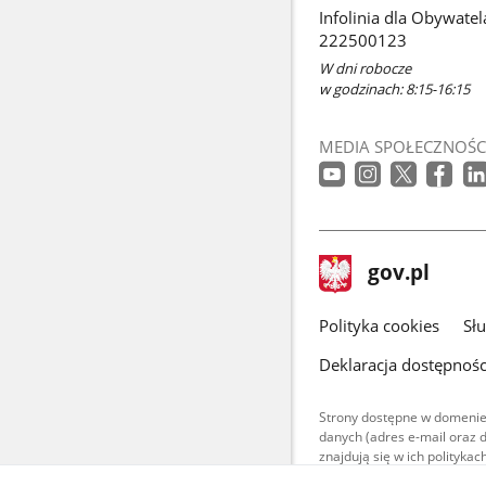
Infolinia dla Obywatel
222500123
W dni robocze
w godzinach: 8:15-16:15
MEDIA SPOŁECZNOŚC
stopka
Strona
gov.pl
gov.pl
główna
gov.pl
Polityka cookies
Sł
Deklaracja dostępnośc
Strony dostępne w domenie
danych (adres e-mail oraz 
znajdują się w ich polityk