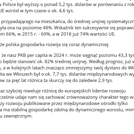
w Polsce był wyższy o ponad 5,2 tys. dolarów w porównaniu z ro
UE wzrósł w tym czasie o ok. 4,6 tys.
, przypadającego na mieszkańca, do średniej unijnej systematyczn
była ona na poziomie 48%. Wskaźnik ten sukcesywnie się poprawi
om 66%, w 2015 r. - 69%, a w 2018 już 74% wartości UE.
 że polska gospodarka rozwija się coraz dynamiczniej.
 że nasz PKB per capita w 2024 r. może sięgnąć poziomu 43,3 ty
będzie stanowić ok. 82% średniej unijnej. Według prognoz, już
, a w kolejnych latach znacząco zmniejszymy swój dystans do Wło
ita we Włoszech był o ok. 7,7 tys. dolarów międzynarodowych wy
w za pięć lat różnica ta skurczy się do zaledwie 2,9 tys.
az szybciej niweluje różnicę do europejskich liderów rozwoju
cześnie udaje nam się zachować zrównoważony charakter tego wz
zy rozwoju publikowane przez międzynarodowe ośrodki tylko
ska ma stabilną gospodarkę zdolną do dynamicznego wzrostu, mi
iu zewnętrznym.