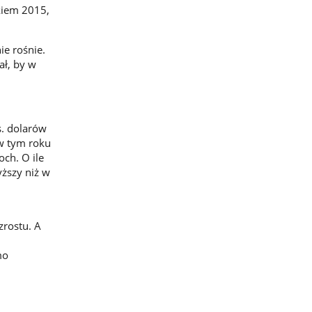
kiem 2015,
ie rośnie.
ał, by w
s. dolarów
 w tym roku
ch. O ile
ższy niż w
rostu. A
mo