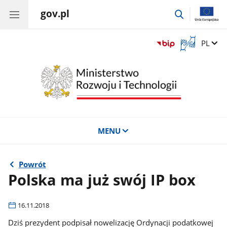
gov.pl
przejdź
do
wyszukiwar
Otwórz
Zmień 
PL
okno
z
tłumaczem
języka
migowego
MENU
Powrót
Polska ma już swój IP box
16.11.2018
Dziś prezydent podpisał nowelizację Ordynacji podatkowej