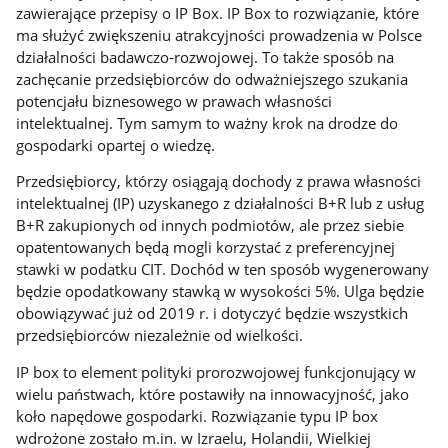
zawierające przepisy o IP Box. IP Box to rozwiązanie, które
ma służyć zwiększeniu atrakcyjności prowadzenia w Polsce
działalności badawczo-rozwojowej. To także sposób na
zachęcanie przedsiębiorców do odważniejszego szukania
potencjału biznesowego w prawach własności
intelektualnej. Tym samym to ważny krok na drodze do
gospodarki opartej o wiedzę.
Przedsiębiorcy, którzy osiągają dochody z prawa własności
intelektualnej (IP) uzyskanego z działalności B+R lub z usług
B+R zakupionych od innych podmiotów, ale przez siebie
opatentowanych będą mogli korzystać z preferencyjnej
stawki w podatku CIT. Dochód w ten sposób wygenerowany
będzie opodatkowany stawką w wysokości 5%. Ulga będzie
obowiązywać już od 2019 r. i dotyczyć będzie wszystkich
przedsiębiorców niezależnie od wielkości.
IP box to element polityki prorozwojowej funkcjonujący w
wielu państwach, które postawiły na innowacyjność, jako
koło napędowe gospodarki. Rozwiązanie typu IP box
wdrożone zostało m.in. w Izraelu, Holandii, Wielkiej