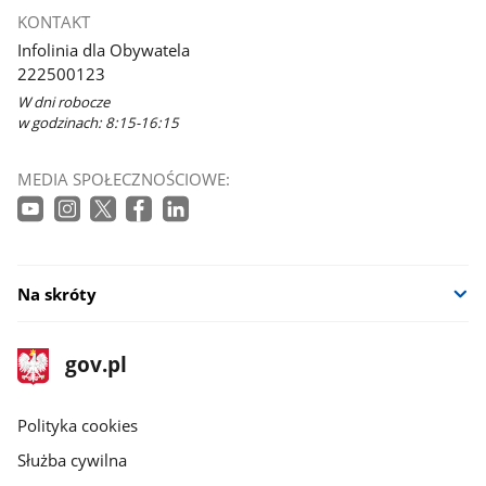
KONTAKT
Infolinia dla Obywatela
222500123
W dni robocze
w godzinach: 8:15-16:15
MEDIA SPOŁECZNOŚCIOWE:
Na skróty
stopka
Strona
gov.pl
gov.pl
główna
gov.pl
Polityka cookies
Służba cywilna