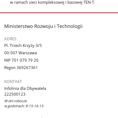
w ramach sieci kompleksowej i bazowej TEN-T.
stopka
Ministerstwo Rozwoju i Technologii
ADRES
Pl. Trzech Krzyży 3/5
00-507 Warszawa
NIP 701 079 79 20
Regon 369267361
KONTAKT
Infolinia dla Obywatela
222500123
W dni robocze
w godzinach: 8:15-16:15