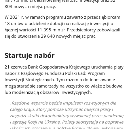
na 77,9 mld zł deklarowanej wartości inwestycji oraz 32
803 nowych miejsc pracy.
W 2021 r. w ramach programu zawarto z przedsiębiorcami
18 umów o udzielenie dotacji na realizację inwestycji o
łącznej wartości 11 395 mln zł. Przedsiębiorcy zobowiązali
się do utworzenia 29 640 nowych miejsc prac.
Startuje nabór
21 czerwca Bank Gospodarstwa Krajowego uruchamia piąty
nabór z Rządowego Funduszu Polski Ład: Program
Inwestycji Strategicznych. Tym razem o dofinansowanie
mogą starać się samorządy na wszystko co wiąże z budową
lub modernizacją obszarów inwestycyjnych.
Rządowe wsparcie będzie impulsem rozwojowym dla
całego kraju, który pomoże utrzymać miejsca pracy i
złagodzi skutki dekoniunktury wywołanej przez pandemię
i agresję Rosji na Ukrainę. Polacy skorzystają na poprawie
jakości ich otoczenia, a polskie firmy – główni wykonawcy