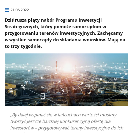
21.06.2022
Dziś rusza piąty nabór Programu Inwestycji
Strategicznych, który pomoże samorządom w
przygotowaniu terenów inwestycyjnych. Zachęcamy
wszystkie samorządy do składania wniosków. Mają na
to trzy tygodnie.
By dalej wspinać się w łańcuchach wartości musimy
tworzyć jeszcze bardziej konkurencyjną ofertę dla
inwestorów – przygotowywać tereny inwestycyjne do ich