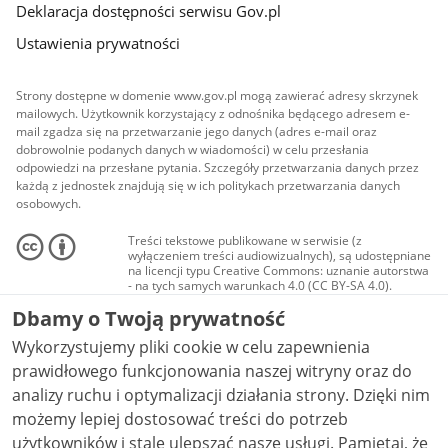
Deklaracja dostępności serwisu Gov.pl
Ustawienia prywatności
Strony dostępne w domenie www.gov.pl mogą zawierać adresy skrzynek
mailowych. Użytkownik korzystający z odnośnika będącego adresem e-
mail zgadza się na przetwarzanie jego danych (adres e-mail oraz
dobrowolnie podanych danych w wiadomości) w celu przesłania
odpowiedzi na przesłane pytania. Szczegóły przetwarzania danych przez
każdą z jednostek znajdują się w ich politykach przetwarzania danych
osobowych.
Treści tekstowe publikowane w serwisie (z
wyłączeniem treści audiowizualnych), są udostępniane
na licencji typu Creative Commons: uznanie autorstwa
- na tych samych warunkach 4.0 (CC BY-SA 4.0).
Materiały audiowizualne, w tym zdjęcia, materiały
Dbamy o Twoją prywatność
audio i wideo, są udostępniane na licencji typu
Creative Commons: uznanie autorstwa użycie
Wykorzystujemy pliki cookie w celu zapewnienia
niekomercyjne - bez utworów zależnych 4.0 (CC BY-
NC-ND 4.0), o ile nie jest to stwierdzone inaczej.
prawidłowego funkcjonowania naszej witryny oraz do
analizy ruchu i optymalizacji działania strony. Dzięki nim
możemy lepiej dostosować treści do potrzeb
użytkowników i stale ulepszać nasze usługi. Pamiętaj, że