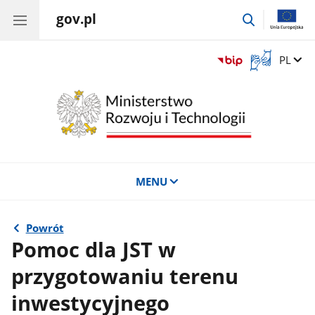
gov.pl
przejdź
do
wyszukiwar
Otwórz
Zmień 
PL
okno
z
tłumaczem
języka
migowego
MENU
Powrót
Pomoc dla JST w
przygotowaniu terenu
inwestycyjnego