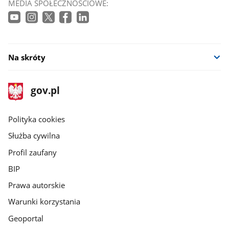
MEDIA SPOŁECZNOŚCIOWE:
Na skróty
stopka
Strona
gov.pl
gov.pl
główna
gov.pl
Polityka cookies
Służba cywilna
Profil zaufany
BIP
Prawa autorskie
Warunki korzystania
Geoportal