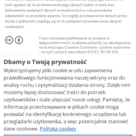
mail zgadza się na przetwarzanie jego danych (adres e-mail oraz
dobrowolnie podanych danych w wiadomości) w celu przesłania
odpowiedzi na przesłane pytania. Szczegóły przetwarzania danych przez
każdą z jednostek znajdują się w ich politykach przetwarzania danych
osobowych.
Treści tekstowe publikowane w serwisie (z
wyłączeniem treści audiowizualnych), są udostępniane
na licencji typu Creative Commons: uznanie autorstwa
- na tych samych warunkach 4.0 (CC BY-SA 4.0).
Materiały audiowizualne, w tym zdjęcia, materiały
Dbamy o Twoją prywatność
audio i wideo, są udostępniane na licencji typu
Creative Commons: uznanie autorstwa użycie
Wykorzystujemy pliki cookie w celu zapewnienia
niekomercyjne - bez utworów zależnych 4.0 (CC BY-
NC-ND 4.0), o ile nie jest to stwierdzone inaczej.
prawidłowego funkcjonowania naszej witryny oraz do
analizy ruchu i optymalizacji działania strony. Dzięki nim
możemy lepiej dostosować treści do potrzeb
użytkowników i stale ulepszać nasze usługi. Pamiętaj, że
informacje przechowywane w plikach cookie mogą
pozwalać na identyfikację konkretnego urządzenia lub
przeglądarki użytkownika, a więc potencjalnie stanowić
dane osobowe.
Polityka cookies