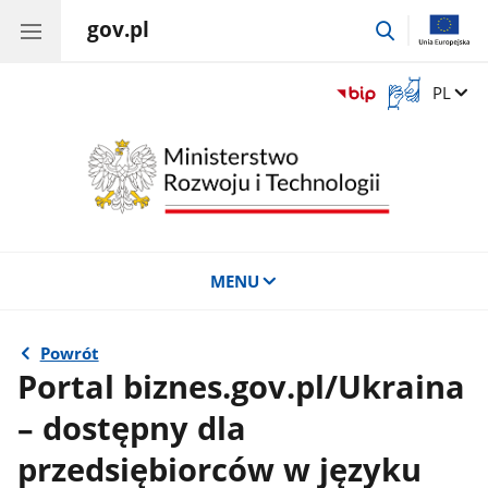
gov.pl
przejdź
do
wyszukiwar
Otwórz
Zmień 
PL
okno
z
tłumaczem
języka
migowego
MENU
Powrót
Portal biznes.gov.pl/Ukraina
– dostępny dla
przedsiębiorców w języku