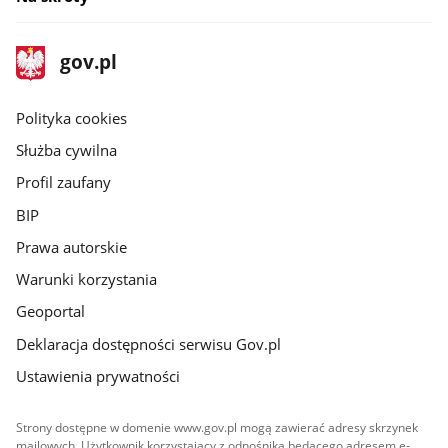
stopka
Strona
gov.pl
gov.pl
główna
gov.pl
Polityka cookies
Służba cywilna
Profil zaufany
BIP
Prawa autorskie
Warunki korzystania
Geoportal
Deklaracja dostępności serwisu Gov.pl
Ustawienia prywatności
Strony dostępne w domenie www.gov.pl mogą zawierać adresy skrzynek
mailowych. Użytkownik korzystający z odnośnika będącego adresem e-