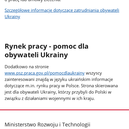
Szczegółowe informacje dotyczące zatrudniania obywateli
Ukrainy
Rynek pracy - pomoc dla
obywateli Ukrainy
Dodatkowo na stronie
www.psz.praca.gov.pl/pomocdlaukrainy
wszyscy
zainteresowani znajdą w języku ukraińskim informacje
dotyczące m.in. rynku pracy w Polsce. Strona skierowana
jest dla obywateli Ukrainy, którzy przybyli do Polski w
związku z działaniami wojennymi w ich kraju.
stopka
Ministerstwo Rozwoju i Technologii