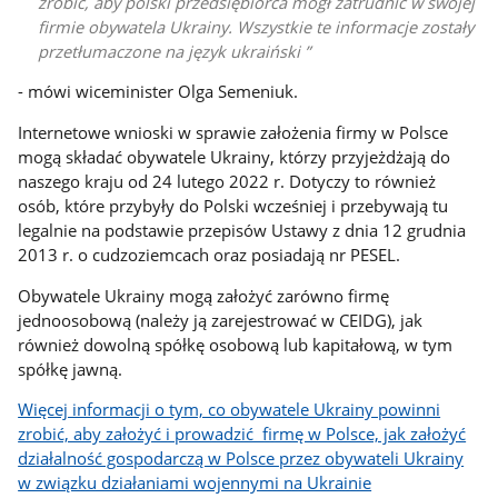
zrobić, aby polski przedsiębiorca mógł zatrudnić w swojej
firmie obywatela Ukrainy. Wszystkie te informacje zostały
przetłumaczone na język ukraiński
- mówi wiceminister Olga Semeniuk.
Internetowe wnioski w sprawie założenia firmy w Polsce
mogą składać obywatele Ukrainy, którzy przyjeżdżają do
naszego kraju od 24 lutego 2022 r. Dotyczy to również
osób, które przybyły do Polski wcześniej i przebywają tu
legalnie na podstawie przepisów Ustawy z dnia 12 grudnia
2013 r. o cudzoziemcach oraz posiadają nr PESEL.
Obywatele Ukrainy mogą założyć zarówno firmę
jednoosobową (należy ją zarejestrować w CEIDG), jak
również dowolną spółkę osobową lub kapitałową, w tym
spółkę jawną.
Więcej informacji o tym, co obywatele Ukrainy powinni
zrobić, aby założyć i prowadzić firmę w Polsce, jak założyć
działalność gospodarczą w Polsce przez obywateli Ukrainy
w związku działaniami wojennymi na Ukrainie