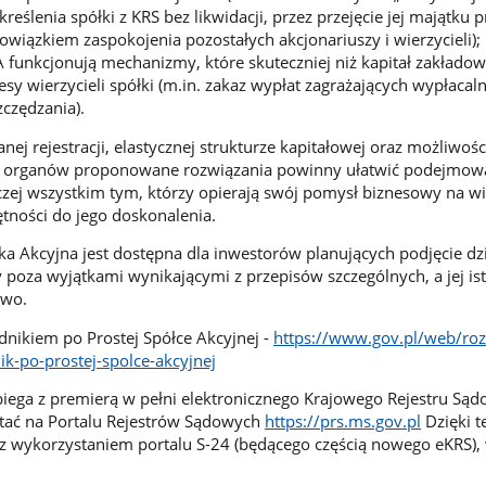
eślenia spółki z KRS bez likwidacji, przez przejęcie jej majątku p
owiązkiem zaspokojenia pozostałych akcjonariuszy i wierzycieli);
 funkcjonują mechanizmy, które skuteczniej niż kapitał zakłado
esy wierzycieli spółki (m.in. zakaz wypłat zagrażających wypłacaln
czędzania).
ej rejestracji, elastycznej strukturze kapitałowej oraz możliwoś
 organów proponowane rozwiązania powinny ułatwić podejmow
czej wszystkim tym, którzy opierają swój pomysł biznesowy na wi
ętności do jego doskonalenia.
ka Akcyjna jest dostępna dla inwestorów planujących podjęcie dzi
 poza wyjątkami wynikającymi z przepisów szczególnych, a jej ist
owo.
dnikiem po Prostej Spółce Akcyjnej -
https://www.gov.pl/web/roz
k-po-prostej-spolce-akcyjnej
biega z premierą w pełni elektronicznego Krajowego Rejestru Sąd
tać na Portalu Rejestrów Sądowych
https://prs.ms.gov.pl
Dzięki 
 z wykorzystaniem portalu S-24 (będącego częścią nowego eKRS), 