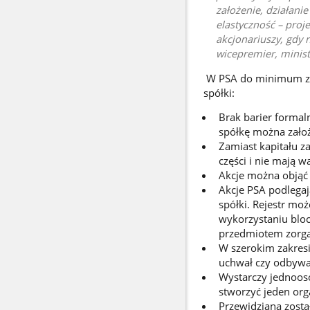
założenie, działanie
elastyczność – proj
akcjonariuszy, gdy 
wicepremier, minist
W PSA do minimum zo
spółki:
Brak barier formaln
spółkę można założy
Zamiast kapitału z
części i nie mają w
Akcje można objąć 
Akcje PSA podlegaj
spółki. Rejestr mo
wykorzystaniu bloc
przedmiotem zorga
W szerokim zakres
uchwał czy odbywan
Wystarczy jednoos
stworzyć jeden org
Przewidziana został