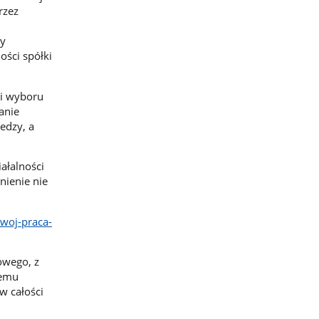
rzez
wy
ości spółki
ci wyboru
anie
edzy, a
ałalności
nienie nie
woj-praca-
owego, z
temu
w całości