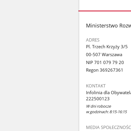
stopka
Ministerstwo Rozw
ADRES
Pl. Trzech Krzyży 3/5
00-507 Warszawa
NIP 701 079 79 20
Regon 369267361
KONTAKT
Infolinia dla Obywatel
222500123
W dni robocze
w godzinach: 8:15-16:15
MEDIA SPOŁECZNOŚC