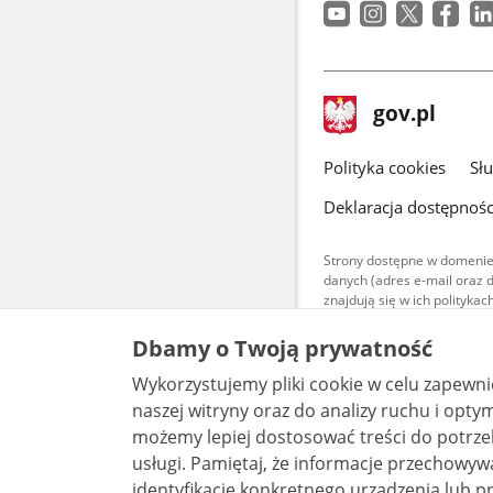
stopka
Strona
gov.pl
gov.pl
główna
gov.pl
Polityka cookies
Sł
Deklaracja dostępnośc
Strony dostępne w domenie
danych (adres e-mail oraz 
znajdują się w ich polityk
Treści teksto
Dbamy o Twoją prywatność
udostępniane
warunkach 4.0
Wykorzystujemy pliki cookie w celu zapewn
są udostępni
bez utworów z
naszej witryny oraz do analizy ruchu i optymalizacj
możemy lepiej dostosować treści do potrzeb
usługi. Pamiętaj, że informacje przechowywane w plikach cookie mogą pozwalać na
identyfikację konkretnego urządzenia lub pr