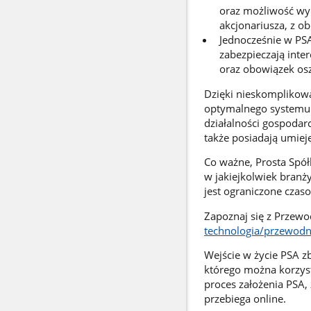
oraz możliwość wykr
akcjonariusza, z ob
Jednocześnie w PSA
zabezpieczają inter
oraz obowiązek osz
Dzięki nieskomplikowan
optymalnego systemu
działalności gospodar
także posiadają umiej
Co ważne, Prosta Spół
w jakiejkolwiek branży
jest ograniczone czas
Zapoznaj się z Przewo
technologia/przewodni
Wejście w życie PSA z
którego można korzys
proces założenia PSA,
przebiega online.