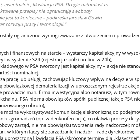
 i, ewentualnie, likwidacja PSA. Drugie natomiast to
ektowane przepisy nie ograniczają swobody
nie jest to konieczne – podkreśla Jarosław Gowin,
er rozwoju pracy i technologii.
stały ograniczone wymogi związane z utworzeniem i prowadze
ych i finansowych na starcie – wystarczy kapitał akcyjny w wysoko
ć w systemie S24 (rejestracja spółki on-line w 24h);
akładowego w PSA tworzony jest kapitał akcyjny – akcje nie stano
artości nominalnej;
za pracę lub usługi, zachowując kluczowy wpływ na decyzje w sp
ą obowiązkowej dematerializacji w uproszczonym rejestrze akcjo
że prowadzić m.in. firma inwestycyjna albo notariusz, w tym równ
kchainu. PSA nie ma obowiązków spółki publicznej (akcje PSA nie
nizowanego obrotu);
ie można wykorzystywać komunikację elektroniczną do podejmo
ia zgromadzeń (np. wideokonferencja), co ułatwia procesy decy
obowy zarząd, nie ma obowiązku tworzenia rady nadzorczej; moż
an, w którym łączy się zarządzanie i nadzór – radę dyrektorów;
a uproszczona likwidacja PSA (skrócone terminy dla „klasycznej” 