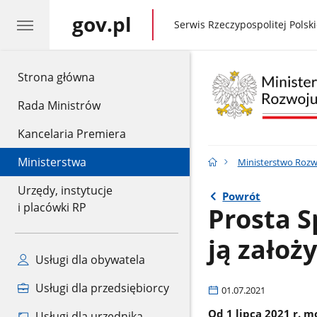
gov.pl
gov.pl
Serwis Rzeczypospolitej Polski
gov.pl
Strona główna
Rada Ministrów
Kancelaria Premiera
Ministerstwa
Ministerstwo Rozwo
Urzędy, instytucje
Powrót
i placówki RP
Prosta S
ją założy
Usługi dla obywatela
Usługi dla przedsiębiorcy
01.07.2021
Od 1 lipca 2021 r. m
Usługi dla urzędnika