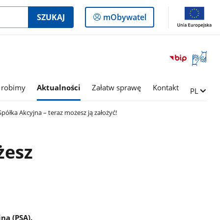
Logowanie
SZUKAJ
mObywatel
do
panelu
Otwórz
okno
z
tłumac
 robimy
Aktualności
Załatw sprawę
Kontakt
Zmień ję
PL
języka
migowe
półka Akcyjna – teraz możesz ją założyć!
żesz
ną (PSA).