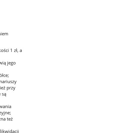
niem
ści 1 zł, a
wią jego
ółce;
nariuszy
ież przy
 są
wania
zyjne;
na też
likwidacji