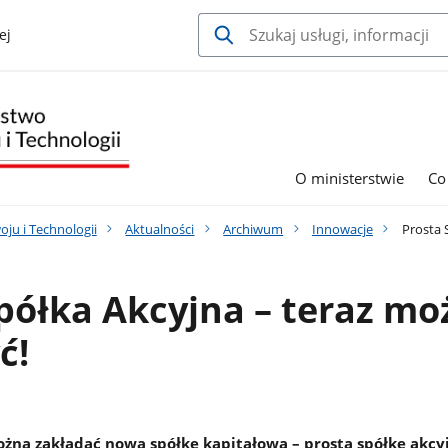
ej
O ministerstwie
Co
ju i Technologii
Aktualności
Archiwum
Innowacje
Prosta S
półka Akcyjna – teraz mo
ć!
ożna zakładać nową spółkę kapitałową – prostą spółkę akcyj