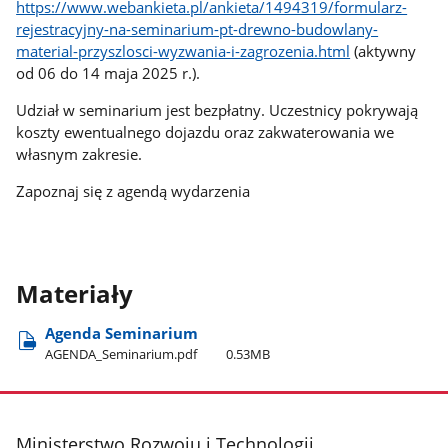
https://www.webankieta.pl/ankieta/1494319/formularz-
rejestracyjny-na-seminarium-pt-drewno-budowlany-
material-przyszlosci-wyzwania-i-zagrozenia.html
(aktywny
od 06 do 14 maja 2025 r.).
Udział w seminarium jest bezpłatny. Uczestnicy pokrywają
koszty ewentualnego dojazdu oraz zakwaterowania we
własnym zakresie.
Zapoznaj się z agendą wydarzenia
Materiały
Agenda Seminarium
AGENDA​_Seminarium.pdf
0.53MB
stopka
Ministerstwo Rozwoju i Technologii