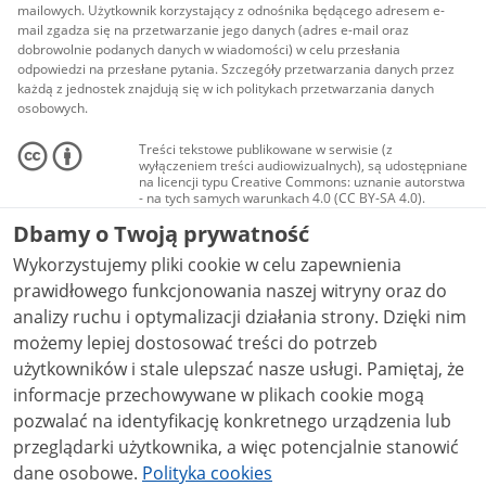
mailowych. Użytkownik korzystający z odnośnika będącego adresem e-
mail zgadza się na przetwarzanie jego danych (adres e-mail oraz
dobrowolnie podanych danych w wiadomości) w celu przesłania
odpowiedzi na przesłane pytania. Szczegóły przetwarzania danych przez
każdą z jednostek znajdują się w ich politykach przetwarzania danych
osobowych.
Treści tekstowe publikowane w serwisie (z
wyłączeniem treści audiowizualnych), są udostępniane
na licencji typu Creative Commons: uznanie autorstwa
- na tych samych warunkach 4.0 (CC BY-SA 4.0).
Materiały audiowizualne, w tym zdjęcia, materiały
Dbamy o Twoją prywatność
audio i wideo, są udostępniane na licencji typu
Creative Commons: uznanie autorstwa użycie
Wykorzystujemy pliki cookie w celu zapewnienia
niekomercyjne - bez utworów zależnych 4.0 (CC BY-
NC-ND 4.0), o ile nie jest to stwierdzone inaczej.
prawidłowego funkcjonowania naszej witryny oraz do
analizy ruchu i optymalizacji działania strony. Dzięki nim
możemy lepiej dostosować treści do potrzeb
użytkowników i stale ulepszać nasze usługi. Pamiętaj, że
informacje przechowywane w plikach cookie mogą
pozwalać na identyfikację konkretnego urządzenia lub
przeglądarki użytkownika, a więc potencjalnie stanowić
dane osobowe.
Polityka cookies