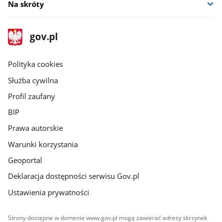
Na skróty
stopka
Strona
gov.pl
gov.pl
główna
gov.pl
Polityka cookies
Służba cywilna
Profil zaufany
BIP
Prawa autorskie
Warunki korzystania
Geoportal
Deklaracja dostępności serwisu Gov.pl
Ustawienia prywatności
Strony dostępne w domenie www.gov.pl mogą zawierać adresy skrzynek