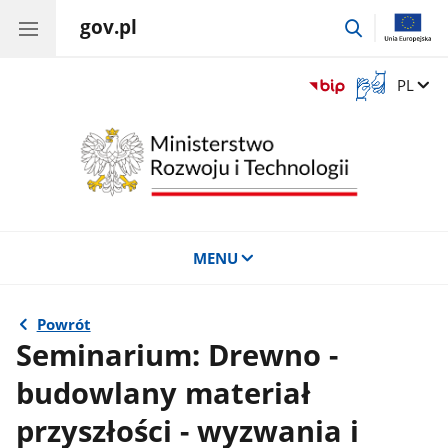
gov.pl
przejdź
do
wyszukiwar
Otwórz
Zmień 
PL
okno
z
tłumaczem
języka
migowego
MENU
Powrót
Seminarium: Drewno -
budowlany materiał
przyszłości - wyzwania i