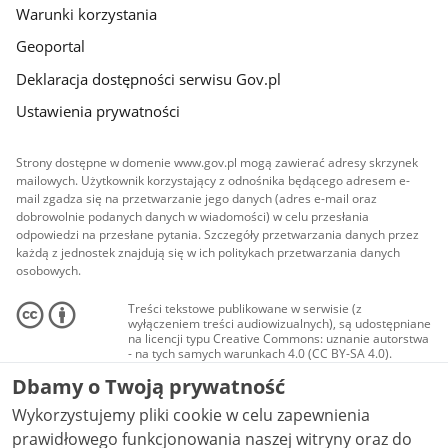
Warunki korzystania
Geoportal
Deklaracja dostępności serwisu Gov.pl
Ustawienia prywatności
Strony dostępne w domenie www.gov.pl mogą zawierać adresy skrzynek
mailowych. Użytkownik korzystający z odnośnika będącego adresem e-
mail zgadza się na przetwarzanie jego danych (adres e-mail oraz
dobrowolnie podanych danych w wiadomości) w celu przesłania
odpowiedzi na przesłane pytania. Szczegóły przetwarzania danych przez
każdą z jednostek znajdują się w ich politykach przetwarzania danych
osobowych.
Treści tekstowe publikowane w serwisie (z
wyłączeniem treści audiowizualnych), są udostępniane
na licencji typu Creative Commons: uznanie autorstwa
- na tych samych warunkach 4.0 (CC BY-SA 4.0).
Materiały audiowizualne, w tym zdjęcia, materiały
Dbamy o Twoją prywatność
audio i wideo, są udostępniane na licencji typu
Creative Commons: uznanie autorstwa użycie
Wykorzystujemy pliki cookie w celu zapewnienia
niekomercyjne - bez utworów zależnych 4.0 (CC BY-
NC-ND 4.0), o ile nie jest to stwierdzone inaczej.
prawidłowego funkcjonowania naszej witryny oraz do