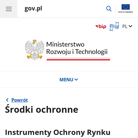
gov.pl
przejdź
do
wyszukiwar
Otwórz
Zmień 
PL
okno
z
tłumaczem
języka
migowego
MENU
Powrót
Środki ochronne
Instrumenty Ochrony Rynku