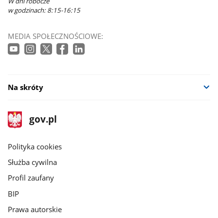
W dni robocze
w godzinach: 8:15-16:15
MEDIA SPOŁECZNOŚCIOWE:
Na skróty
stopka
Strona
gov.pl
gov.pl
główna
gov.pl
Polityka cookies
Służba cywilna
Profil zaufany
BIP
Prawa autorskie