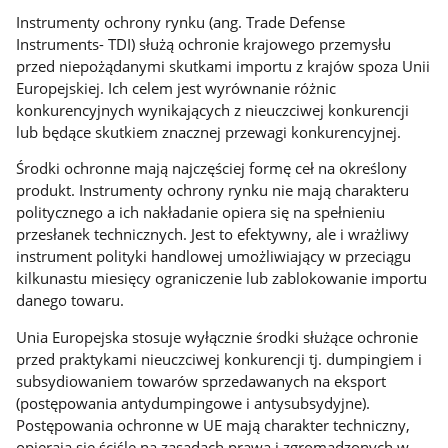
Instrumenty ochrony rynku (ang. Trade Defense
Instruments- TDI) służą ochronie krajowego przemysłu
przed niepożądanymi skutkami importu z krajów spoza Unii
Europejskiej. Ich celem jest wyrównanie różnic
konkurencyjnych wynikających z nieuczciwej konkurencji
lub będące skutkiem znacznej przewagi konkurencyjnej.
Środki ochronne mają najczęściej formę ceł na określony
produkt. Instrumenty ochrony rynku nie mają charakteru
politycznego a ich nakładanie opiera się na spełnieniu
przesłanek technicznych. Jest to efektywny, ale i wrażliwy
instrument polityki handlowej umożliwiający w przeciągu
kilkunastu miesięcy ograniczenie lub zablokowanie importu
danego towaru.
Unia Europejska stosuje wyłącznie środki służące ochronie
przed praktykami nieuczciwej konkurencji tj. dumpingiem i
subsydiowaniem towarów sprzedawanych na eksport
(postępowania antydumpingowe i antysubsydyjne).
Postępowania ochronne w UE mają charakter techniczny,
opierają się ściśle na zasadach prawa i zgromadzonych w