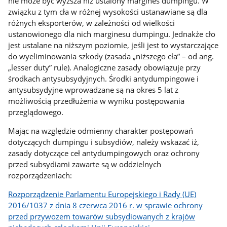
nie może być wyższa niż ustalony margines dumpingu. W
związku z tym cła w różnej wysokości ustanawiane są dla
różnych eksporterów, w zależności od wielkości
ustanowionego dla nich marginesu dumpingu. Jednakże cło
jest ustalane na niższym poziomie, jeśli jest to wystarczające
do wyeliminowania szkody (zasada „niższego cła” – od ang.
„lesser duty” rule). Analogiczne zasady obowiązuje przy
środkach antysubsydyjnych. Środki antydumpingowe i
antysubsydyjne wprowadzane są na okres 5 lat z
możliwością przedłużenia w wyniku postępowania
przeglądowego.
Mając na względzie odmienny charakter postępowań
dotyczących dumpingu i subsydiów, należy wskazać iż,
zasady dotyczące ceł antydumpingowych oraz ochrony
przed subsydiami zawarte są w oddzielnych
rozporządzeniach:
Rozporządzenie Parlamentu Europejskiego i Rady (UE)
2016/1037 z dnia 8 czerwca 2016 r. w sprawie ochrony
przed przywozem towarów subsydiowanych z krajów