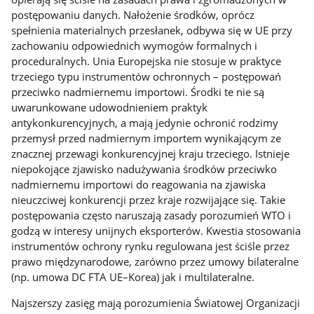
postępowaniu danych. Nałożenie środków, oprócz
spełnienia materialnych przesłanek, odbywa się w UE przy
zachowaniu odpowiednich wymogów formalnych i
proceduralnych. Unia Europejska nie stosuje w praktyce
trzeciego typu instrumentów ochronnych – postępowań
przeciwko nadmiernemu importowi. Środki te nie są
uwarunkowane udowodnieniem praktyk
antykonkurencyjnych, a mają jedynie ochronić rodzimy
przemysł przed nadmiernym importem wynikającym ze
znacznej przewagi konkurencyjnej kraju trzeciego. Istnieje
niepokojące zjawisko nadużywania środków przeciwko
nadmiernemu importowi do reagowania na zjawiska
nieuczciwej konkurencji przez kraje rozwijające się. Takie
postępowania często naruszają zasady porozumień WTO i
godzą w interesy unijnych eksporterów. Kwestia stosowania
instrumentów ochrony rynku regulowana jest ściśle przez
prawo międzynarodowe, zarówno przez umowy bilateralne
(np. umowa DC FTA UE–Korea) jak i multilateralne.
Najszerszy zasięg mają porozumienia Światowej Organizacji