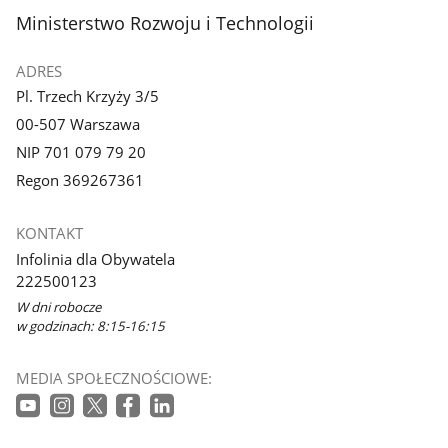
stopka
Ministerstwo Rozwoju i Technologii
ADRES
Pl. Trzech Krzyży 3/5
00-507 Warszawa
NIP 701 079 79 20
Regon 369267361
KONTAKT
Infolinia dla Obywatela
222500123
W dni robocze
w godzinach: 8:15-16:15
MEDIA SPOŁECZNOŚCIOWE: