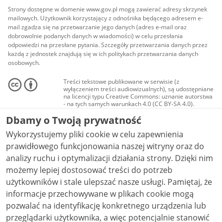
Strony dostępne w domenie www.gov.pl mogą zawierać adresy skrzynek
mailowych. Użytkownik korzystający z odnośnika będącego adresem e-
mail zgadza się na przetwarzanie jego danych (adres e-mail oraz
dobrowolnie podanych danych w wiadomości) w celu przesłania
odpowiedzi na przesłane pytania. Szczegóły przetwarzania danych przez
każdą z jednostek znajdują się w ich politykach przetwarzania danych
osobowych.
Treści tekstowe publikowane w serwisie (z
wyłączeniem treści audiowizualnych), są udostępniane
na licencji typu Creative Commons: uznanie autorstwa
- na tych samych warunkach 4.0 (CC BY-SA 4.0).
Materiały audiowizualne, w tym zdjęcia, materiały
Dbamy o Twoją prywatność
audio i wideo, są udostępniane na licencji typu
Creative Commons: uznanie autorstwa użycie
Wykorzystujemy pliki cookie w celu zapewnienia
niekomercyjne - bez utworów zależnych 4.0 (CC BY-
NC-ND 4.0), o ile nie jest to stwierdzone inaczej.
prawidłowego funkcjonowania naszej witryny oraz do
analizy ruchu i optymalizacji działania strony. Dzięki nim
możemy lepiej dostosować treści do potrzeb
użytkowników i stale ulepszać nasze usługi. Pamiętaj, że
informacje przechowywane w plikach cookie mogą
pozwalać na identyfikację konkretnego urządzenia lub
przeglądarki użytkownika, a więc potencjalnie stanowić