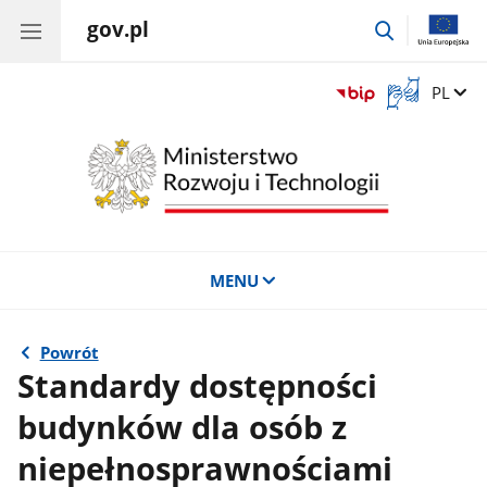
gov.pl
przejdź
do
wyszukiwar
Otwórz
Zmień 
PL
okno
z
tłumaczem
języka
migowego
MENU
Powrót
Standardy dostępności
budynków dla osób z
niepełnosprawnościami