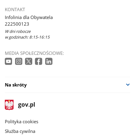
KONTAKT
Infolinia dla Obywatela
222500123
W dni robocze
w godzinach: 8:15-16:15
MEDIA SPOŁECZNOŚCIOWE:
Na skróty
stopka
Strona
gov.pl
gov.pl
główna
gov.pl
Polityka cookies
Służba cywilna