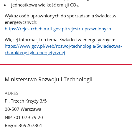
jednostkową wielkość emisji CO
.
2
Wykaz osób uprawnionych do sporządzania świadectw
energetycznych:
https://rejestrcheb.mrit.gov.pl/rejestr-uprawnionych
Więcej informacji na temat świadectw energetycznych:
https://www.gov.pl/web/rozwoj-technologia/Swiadectwa-
charakterystyki-energetycznej
stopka
Ministerstwo Rozwoju i Technologii
ADRES
Pl. Trzech Krzyży 3/5
00-507 Warszawa
NIP 701 079 79 20
Regon 369267361