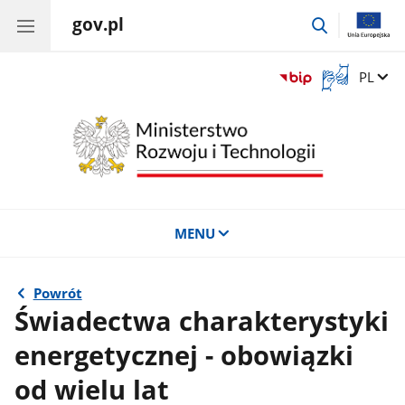
gov.pl
przejdź
do
wyszukiwar
Otwórz
Zmień 
PL
okno
z
tłumaczem
języka
migowego
MENU
Powrót
Świadectwa charakterystyki
energetycznej - obowiązki
od wielu lat