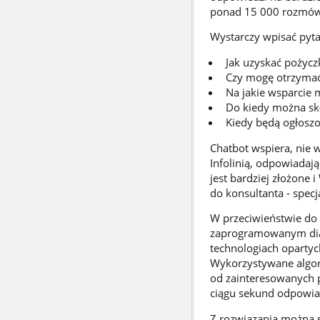
ponad 15 000 rozmów 
Wystarczy wpisać pytan
Jak uzyskać pożycz
Czy mogę otrzymać
Na jakie wsparcie 
Do kiedy można sk
Kiedy będą ogłosz
Chatbot wspiera, nie 
Infolinią, odpowiadaj
jest bardziej złożone 
do konsultanta - specj
W przeciwieństwie do
zaprogramowanym dial
technologiach opartyc
Wykorzystywane algor
od zainteresowanych p
ciągu sekund odpowiad
Z rozwiązania można s