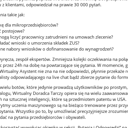
z klientami, odpowiedział na prawie 30 000 pytań.
ia takie jak:
kę dla mikroprzedsiębiorców?
 postojowe?
mogą liczyć pracownicy zatrudnieni na umowach zlecenie?
ładać wnioski o umorzenia składek ZUS?
one nabory wniosków o dofinansowanie do wynagrodzeń?
wyręcza, zespół ekspertów. Zmniejsza kolejki oczekiwania na połą
ąc przez 24h na dobę na powtarzające się pytania. W momencie, g
i Wirtualny Asystent nie zna na nie odpowiedzi, płynnie przekaże
alisty odpowiadającego na live chat bądź zbierze pytanie do form
 wielu botów, które jedynie prowadzą użytkowników po prostym,
ogu, Wirtualny Doradca Tarczy opiera się na wielu zaawansow
h na sztucznej inteligencji, które są przedmiotem patentu w USA.
ytmy uczenia maszynowego są na bieżąco trenowane przez prz
ytania. Wszystko po to, by umożliwiać precyzyjniejsze zrozumien
ać na pytania przedsiębiorców i obywateli.
korzystać wywołując okienko w sekcji „Pytania i Odpowiedzi” na 