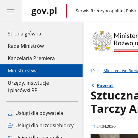
gov.pl
gov.pl
Serwis Rzeczypospolitej Polski
gov.pl
Strona główna
Rada Ministrów
Kancelaria Premiera
Ministerstwa
Ministerstwo Rozwo
Urzędy, instytucje
Powrót
i placówki RP
Sztuczna
Tarczy 
Usługi dla obywatela
Usługi dla przedsiębiorcy
24.04.2020
Usługi dla urzędnika