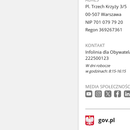
Pl. Trzech Krzyży 3/5
00-507 Warszawa
NIP 701 079 79 20
Regon 369267361
KONTAKT
Infolinia dla Obywatel
222500123
W dni robocze
w godzinach: 8:15-16:15
MEDIA SPOŁECZNOŚC
stopka
Strona
gov.pl
gov.pl
główna