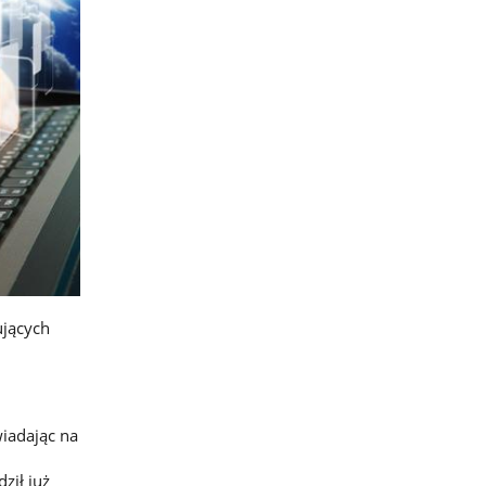
ujących
wiadając na
ził już