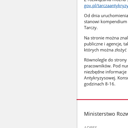
gov.pl/tarczaantykry
Od dnia uruchomienia
stanowi kompendium w
Tarczy.
Na stronie można znal
publiczne i agencje, t
których można złożyć 
Równolegle do strony i
pracowników. Pod num
niezbędne informacje 
Antykryzysowej. Konsul
godzinach 8-16.
stopka
Ministerstwo Rozw
ADRES