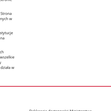
 Strona
anych w
stytucje
 na
ich
wszelkie
y
 działa w
Deklaracja dostępności Ministerstwa