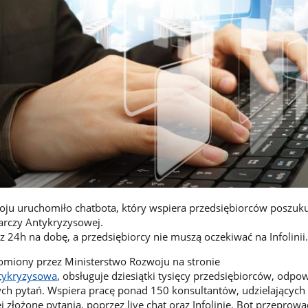
oju uruchomiło chatbota, który wspiera przedsiębiorców poszuk
arczy Antykryzysowej.
z 24h na dobę, a przedsiębiorcy nie muszą oczekiwać na Infolinii.
omiony przez Ministerstwo Rozwoju na stronie
tykryzysowa
, obsługuje dziesiątki tysięcy przedsiębiorców, odpo
ch pytań. Wspiera pracę ponad 150 konsultantów, udzielających
 złożone pytania, poprzez live chat oraz Infolinię. Bot przeprowad