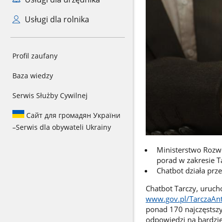
Usługi dla rolnika
Profil zaufany
Baza wiedzy
Serwis Służby Cywilnej
Сайт для громадян України
–
Serwis dla obywateli Ukrainy
Ministerstwo Rozw
porad w zakresie T
Chatbot działa prze
Chatbot Tarczy, uruch
www.gov.pl/TarczaAn
ponad 170 najczęstszy
odpowiedzi na bardziej