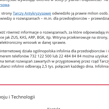
zysowa
.
 strony
Tarczy Antykryzysowej
odwiedziło ją prawie milion osób.
iedzy o rozwiązaniach – m.in. dla przedsiębiorców – przewidzi
eźć również informacje o rozwiązaniach, za które odpowiadają in
akie jak ZUS, KAS, ARP, BGK, itp. Witryna przekierowuje na strony,
elektroniczny wniosek w danej sprawie.
nternetowej działa ogólnopolska infolinia dla przedsiębiorców i 
erem telefonów 732 122 500 lub 22 484 84 84 można uzyskać 
na temat rozwiązań zawartych w przygotowanej przez rząd Tarcz
tanci infolinii odbierają 2,5 tys. połączeń każdego dnia. Infolinia
oju i Technologii
Kontakt