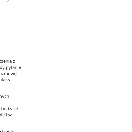
czenia z
dy pytanie
 rozmowę
ularza.
anych
ychodzące
ie i w
stronie