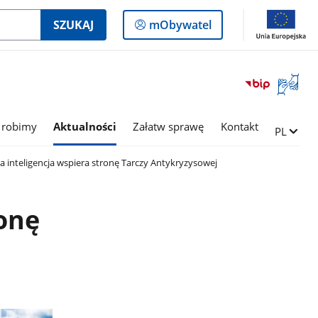
Logowanie
SZUKAJ
mObywatel
do
panelu
Otwórz
okno
z
tłumac
 robimy
Aktualności
Załatw sprawę
Kontakt
Zmień ję
PL
języka
migowe
 inteligencja wspiera stronę Tarczy Antykryzysowej
ronę