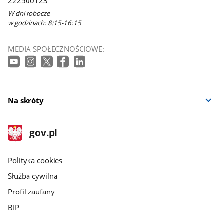
222500123
W dni robocze
w godzinach: 8:15-16:15
MEDIA SPOŁECZNOŚCIOWE:
Na skróty
stopka
Strona
gov.pl
gov.pl
główna
gov.pl
Polityka cookies
Służba cywilna
Profil zaufany
BIP