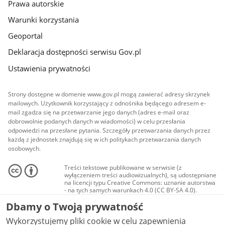
Prawa autorskie
Warunki korzystania
Geoportal
Deklaracja dostępności serwisu Gov.pl
Ustawienia prywatności
Strony dostępne w domenie www.gov.pl mogą zawierać adresy skrzynek
mailowych. Użytkownik korzystający z odnośnika będącego adresem e-
mail zgadza się na przetwarzanie jego danych (adres e-mail oraz
dobrowolnie podanych danych w wiadomości) w celu przesłania
odpowiedzi na przesłane pytania. Szczegóły przetwarzania danych przez
każdą z jednostek znajdują się w ich politykach przetwarzania danych
osobowych.
Treści tekstowe publikowane w serwisie (z
wyłączeniem treści audiowizualnych), są udostępniane
na licencji typu Creative Commons: uznanie autorstwa
- na tych samych warunkach 4.0 (CC BY-SA 4.0).
Materiały audiowizualne, w tym zdjęcia, materiały
Dbamy o Twoją prywatność
audio i wideo, są udostępniane na licencji typu
Creative Commons: uznanie autorstwa użycie
Wykorzystujemy pliki cookie w celu zapewnienia
niekomercyjne - bez utworów zależnych 4.0 (CC BY-