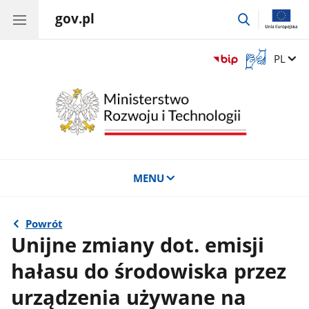
gov.pl
przejdź
do
wyszukiwar
Otwórz
Zmień 
PL
okno
z
tłumaczem
języka
migowego
MENU
Powrót
Unijne zmiany dot. emisji
hałasu do środowiska przez
urządzenia używane na