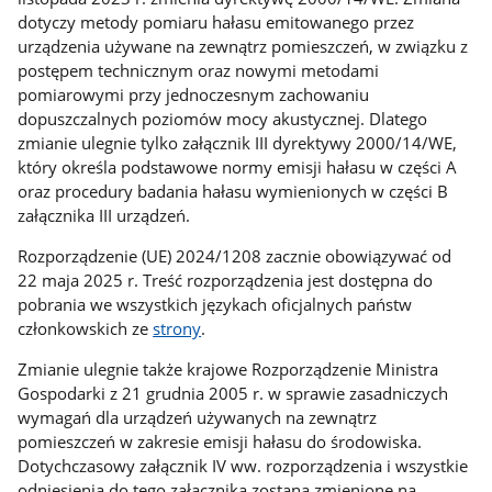
dotyczy metody pomiaru hałasu emitowanego przez
urządzenia używane na zewnątrz pomieszczeń, w związku z
postępem technicznym oraz nowymi metodami
pomiarowymi przy jednoczesnym zachowaniu
dopuszczalnych poziomów mocy akustycznej. Dlatego
zmianie ulegnie tylko załącznik III dyrektywy 2000/14/WE,
który określa podstawowe normy emisji hałasu w części A
oraz procedury badania hałasu wymienionych w części B
załącznika III urządzeń.
Rozporządzenie (UE) 2024/1208 zacznie obowiązywać od
22 maja 2025 r. Treść rozporządzenia jest dostępna do
pobrania we wszystkich językach oficjalnych państw
członkowskich ze
strony
.
Zmianie ulegnie także krajowe Rozporządzenie Ministra
Gospodarki z 21 grudnia 2005 r. w sprawie zasadniczych
wymagań dla urządzeń używanych na zewnątrz
pomieszczeń w zakresie emisji hałasu do środowiska.
Dotychczasowy załącznik IV ww. rozporządzenia i wszystkie
odniesienia do tego załącznika zostaną zmienione na