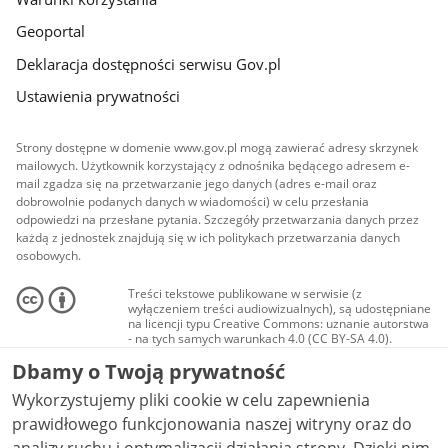
Geoportal
Deklaracja dostępności serwisu Gov.pl
Ustawienia prywatności
Strony dostępne w domenie www.gov.pl mogą zawierać adresy skrzynek
mailowych. Użytkownik korzystający z odnośnika będącego adresem e-
mail zgadza się na przetwarzanie jego danych (adres e-mail oraz
dobrowolnie podanych danych w wiadomości) w celu przesłania
odpowiedzi na przesłane pytania. Szczegóły przetwarzania danych przez
każdą z jednostek znajdują się w ich politykach przetwarzania danych
osobowych.
Treści tekstowe publikowane w serwisie (z
wyłączeniem treści audiowizualnych), są udostępniane
na licencji typu Creative Commons: uznanie autorstwa
- na tych samych warunkach 4.0 (CC BY-SA 4.0).
Materiały audiowizualne, w tym zdjęcia, materiały
Dbamy o Twoją prywatność
audio i wideo, są udostępniane na licencji typu
Creative Commons: uznanie autorstwa użycie
Wykorzystujemy pliki cookie w celu zapewnienia
niekomercyjne - bez utworów zależnych 4.0 (CC BY-
NC-ND 4.0), o ile nie jest to stwierdzone inaczej.
prawidłowego funkcjonowania naszej witryny oraz do