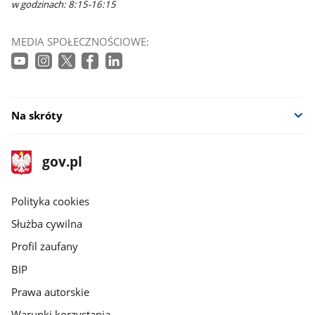
w godzinach: 8:15-16:15
MEDIA SPOŁECZNOŚCIOWE:
Na skróty
stopka
Strona
gov.pl
gov.pl
główna
gov.pl
Polityka cookies
Służba cywilna
Profil zaufany
BIP
Prawa autorskie
Warunki korzystania