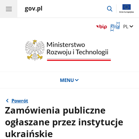
gov.pl
przejdź
do
wyszukiwar
Otwórz
Zmień 
PL
okno
z
tłumaczem
języka
migowego
MENU
Powrót
Zamówienia publiczne
ogłaszane przez instytucje
ukraińskie