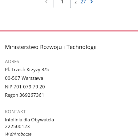
z
27
stopka
Ministerstwo Rozwoju i Technologii
ADRES
Pl. Trzech Krzyży 3/5
00-507 Warszawa
NIP 701 079 79 20
Regon 369267361
KONTAKT
Infolinia dla Obywatela
222500123
W dni robocze