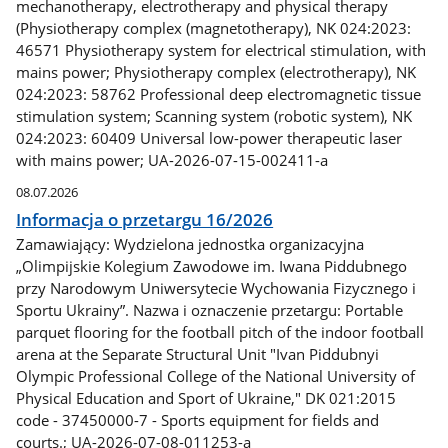
mechanotherapy, electrotherapy and physical therapy
(Physiotherapy complex (magnetotherapy), NK 024:2023:
46571 Physiotherapy system for electrical stimulation, with
mains power; Physiotherapy complex (electrotherapy), NK
024:2023: 58762 Professional deep electromagnetic tissue
stimulation system; Scanning system (robotic system), NK
024:2023: 60409 Universal low-power therapeutic laser
with mains power; UA-2026-07-15-002411-a
08.07.2026
Informacja o przetargu 16/2026
Zamawiający: Wydzielona jednostka organizacyjna
„Olimpijskie Kolegium Zawodowe im. Iwana Piddubnego
przy Narodowym Uniwersytecie Wychowania Fizycznego i
Sportu Ukrainy”. Nazwa i oznaczenie przetargu: Portable
parquet flooring for the football pitch of the indoor football
arena at the Separate Structural Unit "Ivan Piddubnyi
Olympic Professional College of the National University of
Physical Education and Sport of Ukraine," DK 021:2015
code - 37450000-7 - Sports equipment for fields and
courts.; UA-2026-07-08-011253-a