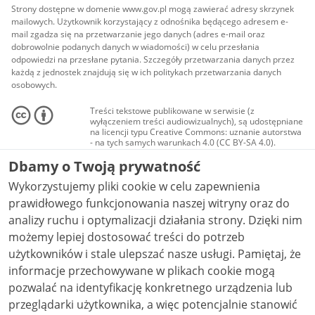
Strony dostępne w domenie www.gov.pl mogą zawierać adresy skrzynek
mailowych. Użytkownik korzystający z odnośnika będącego adresem e-
mail zgadza się na przetwarzanie jego danych (adres e-mail oraz
dobrowolnie podanych danych w wiadomości) w celu przesłania
odpowiedzi na przesłane pytania. Szczegóły przetwarzania danych przez
każdą z jednostek znajdują się w ich politykach przetwarzania danych
osobowych.
Treści tekstowe publikowane w serwisie (z
wyłączeniem treści audiowizualnych), są udostępniane
na licencji typu Creative Commons: uznanie autorstwa
- na tych samych warunkach 4.0 (CC BY-SA 4.0).
Materiały audiowizualne, w tym zdjęcia, materiały
Dbamy o Twoją prywatność
audio i wideo, są udostępniane na licencji typu
Creative Commons: uznanie autorstwa użycie
Wykorzystujemy pliki cookie w celu zapewnienia
niekomercyjne - bez utworów zależnych 4.0 (CC BY-
NC-ND 4.0), o ile nie jest to stwierdzone inaczej.
prawidłowego funkcjonowania naszej witryny oraz do
analizy ruchu i optymalizacji działania strony. Dzięki nim
możemy lepiej dostosować treści do potrzeb
użytkowników i stale ulepszać nasze usługi. Pamiętaj, że
informacje przechowywane w plikach cookie mogą
pozwalać na identyfikację konkretnego urządzenia lub
przeglądarki użytkownika, a więc potencjalnie stanowić