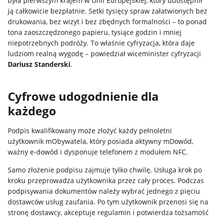
była pierwszym krajem w Unii Europejskiej, który udostępnił
ją całkowicie bezpłatnie. Setki tysięcy spraw załatwionych bez
drukowania, bez wizyt i bez zbędnych formalności – to ponad
tona zaoszczędzonego papieru, tysiące godzin i mniej
niepotrzebnych podróży. To właśnie cyfryzacja, która daje
ludziom realną wygodę – powiedział wiceminister cyfryzacji
Dariusz Standerski
.
Cyfrowe udogodnienie dla
każdego
Podpis kwalifikowany może złożyć każdy pełnoletni
użytkownik mObywatela, który posiada aktywny mDowód,
ważny e-dowód i dysponuje telefonem z modułem NFC.
Samo złożenie podpisu zajmuje tylko chwilę. Usługa krok po
kroku przeprowadza użytkownika przez cały proces. Podczas
podpisywania dokumentów należy wybrać jednego z pięciu
dostawców usług zaufania. Po tym użytkownik przenosi się na
stronę dostawcy, akceptuje regulamin i potwierdza tożsamość