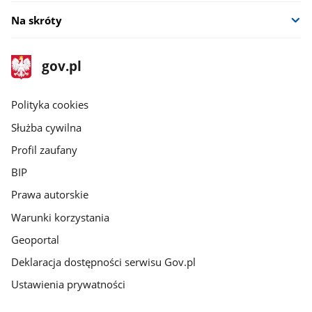
Na skróty
stopka
Strona
gov.pl
gov.pl
główna
gov.pl
Polityka cookies
Służba cywilna
Profil zaufany
BIP
Prawa autorskie
Warunki korzystania
Geoportal
Deklaracja dostępności serwisu Gov.pl
Ustawienia prywatności