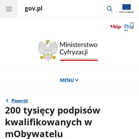
gov.pl
przejdź
do
wyszukiwar
Otwór
okno
z
tłuma
języka
migow
MENU
Powrót
200 tysięcy podpisów
kwalifikowanych w
mObywatelu