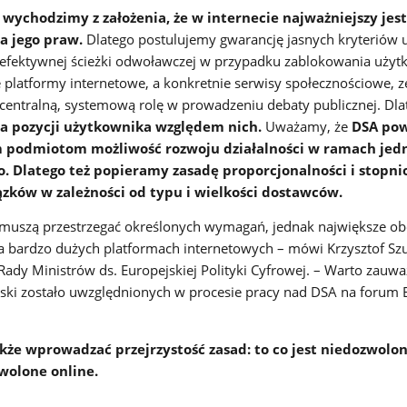
wychodzimy z założenia, że w internecie najważniejszy jest
a jego praw.
Dlatego postulujemy gwarancję jasnych kryteriów
az efektywnej ścieżki odwoławczej w przypadku zablokowania uży
 platformy internetowe, a konkretnie serwisy społecznościowe, 
ą centralną, systemową rolę w prowadzeniu debaty publicznej. Dla
 pozycji użytkownika względem nich.
Uważamy, że
DSA pow
 podmiotom możliwość rozwoju działalności w ramach jedn
 Dlatego też popieramy zasadę proporcjonalności i stopn
ków w zależności od typu i wielkości dostawców.
 muszą przestrzegać określonych wymagań, jednak największe ob
 bardzo dużych platformach internetowych – mówi Krzysztof Szu
ady Ministrów ds. Europejskiej Polityki Cyfrowej. – Warto zauwa
lski zostało uwzględnionych w procesie pracy nad DSA na forum 
kże wprowadzać przejrzystość zasad: to co jest niedozwolon
wolone online.