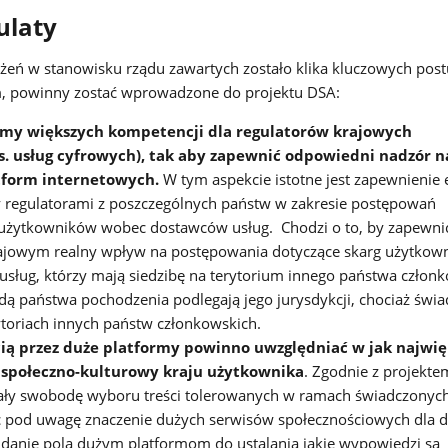
ulaty
żeń w stanowisku rządu zawartych zostało klika kluczowych post
, powinny zostać wprowadzone do projektu DSA:
my większych kompetencji dla regulatorów krajowych
s. usług cyfrowych), tak aby zapewnić odpowiedni nadzór n
atform internetowych.
W tym aspekcie istotne jest zapewnienie 
 regulatorami z poszczególnych państw w zakresie postępowań
 użytkowników wobec dostawców usług. Chodzi o to, by zapewni
jowym realny wpływ na postępowania dotyczące skarg użytkow
sług, którzy mają siedzibę na terytorium innego państwa człon
adą państwa pochodzenia podlegają jego jurysdykcji, chociaż świ
rytoriach innych państw członkowskich.
cią przez duże platformy powinno uwzględniać w jak najwi
 społeczno-kulturowy kraju użytkownika
. Zgodnie z projekt
ały swobodę wyboru treści tolerowanych w ramach świadczonych
ąc pod uwagę znaczenie dużych serwisów społecznościowych dla 
oddanie pola dużym platformom do ustalania jakie wypowiedzi są