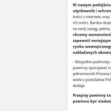
W naszym podejściu 
użytkownik i ochron
treści z internetu or
ich treści.
Bardzo duże
na swój zasięg, pełni
chcemy wzmocnienia
zapewnić mniejszym
rynku wewnętrznego.
nakładanych obowiąz
- Wszystkie podmioty
powinny spoczywać na
pełnomocnik Prezesa R
wiele z postulatów Po
dodaje.
Przepisy powinny ta
powinno być niedoz