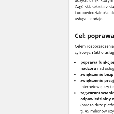
dużych, dzięki którym
Zagórski, sekretarz st
i odpowiedzialności d
usługa – dodaje.
Cel: popraw
Celem rozporządzenia
cyfrowych (akt o usłu
poprawa funkcjon
nadzoru
nad usług
zwiększenie bezp
zwiększenie prze
internetowej czy t
zagwarantowanie,
odpowiedzialny w 
(bardzo duże platfo
tj. 45 milionów uż