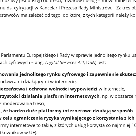
 możliwy jest dostęp do treści, towarów i usług – mówi minister 
anu ds. cyfryzacji w Kancelarii Prezesa Rady Ministrów. - Zakres
ostawców ma zależeć od tego, do której z tych kategorii należy k
a
Parlamentu Europejskiego i Rady w sprawie jednolitego rynku u
gach cyfrowych – ang.
Digital Services Act
, DSA) jest:
owania jednolitego rynku cyfrowego i zapewnienie skutec
odawcami działającymi w internecie,
ieczeństwa i ochrona wolności wypowiedzi
w internecie,
jrzystości działania platform internetowych
, np. w obszarze
eż moderowania treści,
 że bardzo duże platformy internetowe działają w sposób
celu ograniczenia ryzyka wynikającego z korzystania z ich
rmy internetowe to takie, z których usług korzysta co najmniej 1
ytkowników w UE).