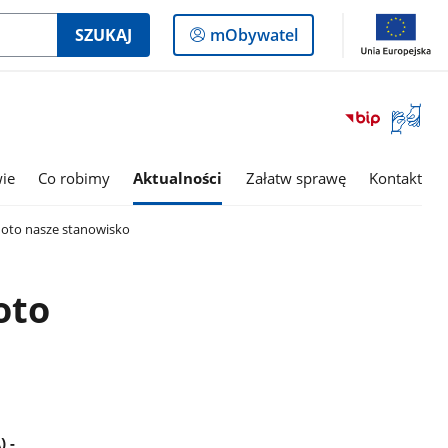
Logowanie
SZUKAJ
mObywatel
do
panelu
Otwórz
okno
z
tłumac
wie
Co robimy
Aktualności
Załatw sprawę
Kontakt
języka
migowe
 oto nasze stanowisko
oto
 -