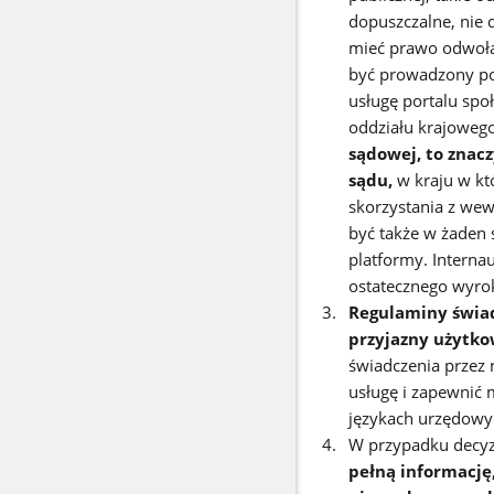
dopuszczalne, nie 
mieć prawo odwoła
być prowadzony pow
usługę portalu spo
oddziału krajoweg
sądowej, to znac
sądu,
w kraju
w kt
skorzystania z we
być także w żaden
platformy. Intern
ostatecznego wyro
Regulaminy świad
przyjazny użytko
świadczenia przez 
usługę i zapewnić
językach urzędowy
W przypadku decyzj
pełną informację,