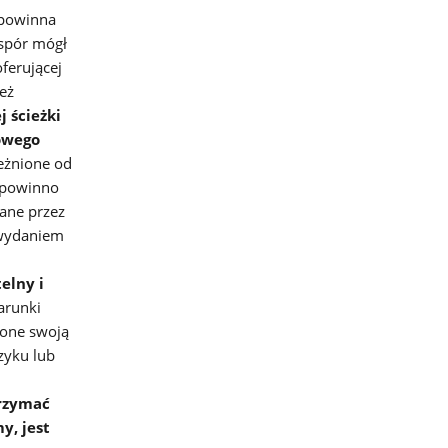
 powinna
spór mógł
ferującej
eż
 ścieżki
jowego
eżnione od
 powinno
ane przez
 wydaniem
elny i
arunki
 one swoją
zyku lub
rzymać
y, jest