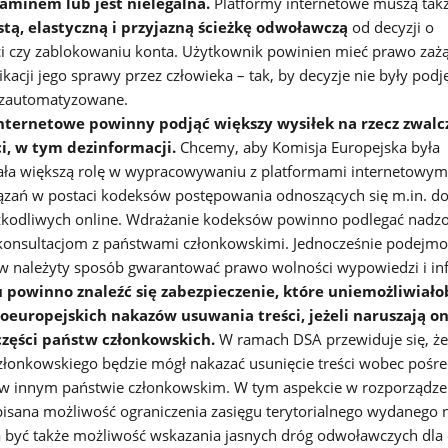
aminem lub jest nielegalna.
Platformy internetowe muszą tak
stą, elastyczną i przyjazną ścieżkę odwoławczą
od decyzji o
ci czy zablokowaniu konta. Użytkownik powinien mieć prawo zaż
kacji jego sprawy przez człowieka – tak, by decyzje nie były podj
 zautomatyzowane.
nternetowe powinny podjąć większy wysiłek na rzecz zwalc
i, w tym dezinformacji.
Chcemy, aby Komisja Europejska była
iała większą rolę w wypracowywaniu z platformami internetowym
ązań w postaci kodeksów postępowania odnoszących się m.in. d
 szkodliwych online. Wdrażanie kodeksów powinno podlegać nadz
konsultacjom z państwami członkowskimi. Jednocześnie podejm
w należyty sposób gwarantować prawo wolności wypowiedzi i inf
 powinno znaleźć się zabezpieczenie, które uniemożliwiało
europejskich nakazów usuwania treści, jeżeli naruszają o
części państw członkowskich.
W ramach DSA przewiduje się, że
złonkowskiego będzie mógł nakazać usunięcie treści wobec pośr
 w innym państwie członkowskim.
W tym aspekcie w rozporządze
isana możliwość ograniczenia zasięgu terytorialnego wydanego 
a być także możliwość wskazania jasnych dróg odwoławczych dla