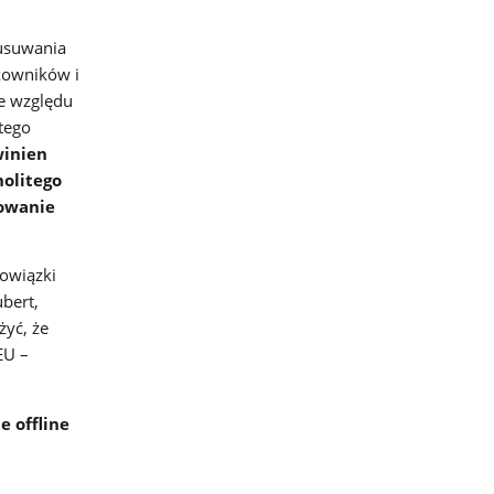
 usuwania
tkowników i
ze względu
tego
inien
olitego
iowanie
owiązki
bert,
żyć, że
EU –
e offline