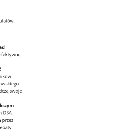
ulatów,
ad
efektywnej
ć
ników
kowskiego
adczą swoje
ększym
em DSA
 przez
debaty