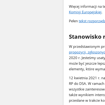
Więcej informacji na 
Komisji Europejskiej
.
Pełen
tekst rozporząd
Stanowisko 
W przedstawionym pro
propozycji, zgłoszonyc
2020 r.
Jesteśmy usat
może być jeszcze leps
elementy, które wymag
12 kwietnia 2021 r. n
RP do DSA.
W ramach 
wszystkie zainteresow
także wynikiem intens
przesłane w trakcie kon