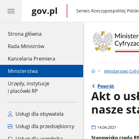
gov.pl
gov.pl
Serwis Rzeczypospolitej Polski
gov.pl
Strona główna
Rada Ministrów
Kancelaria Premiera
Ministerstwa
Ministerstwo Cyfry
Urzędy, instytucje
Powrót
i placówki RP
Akt o us
nasze s
Usługi dla obywatela
Usługi dla przedsiębiorcy
14.04.2021
Stanowisko rządu RP
Usługi dla urzędnika