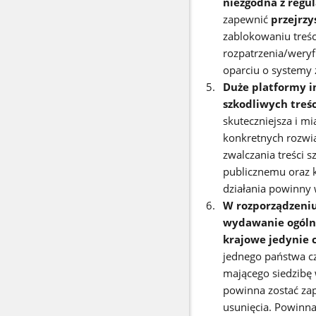
niezgodna z regul
zapewnić
przejrzy
zablokowaniu treś
rozpatrzenia/weryfi
oparciu o systemy
Duże platformy i
szkodliwych treśc
skuteczniejsza i m
konkretnych rozwi
zwalczania treści
publicznemu oraz 
działania powinny 
W rozporządzeniu
wydawanie ogólno
krajowe jedynie 
jednego państwa c
mającego siedzibę
powinna zostać zap
usunięcia. Powinn