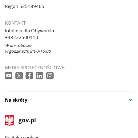
Regon 525189465
KONTAKT
Infolinia dla Obywatela
+48222500110
W dni robocze
w godzinach: 8:00-16:00
MEDIA SPOŁECZNOŚCIOWE:
Na skróty
stopka
Strona
gov.pl
gov.pl
główna
gov.pl
Polityka cookies