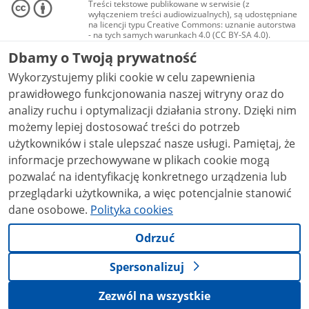
Treści tekstowe publikowane w serwisie (z
wyłączeniem treści audiowizualnych), są udostępniane
na licencji typu Creative Commons: uznanie autorstwa
- na tych samych warunkach 4.0 (CC BY-SA 4.0).
Materiały audiowizualne, w tym zdjęcia, materiały
Dbamy o Twoją prywatność
audio i wideo, są udostępniane na licencji typu
Creative Commons: uznanie autorstwa użycie
Wykorzystujemy pliki cookie w celu zapewnienia
niekomercyjne - bez utworów zależnych 4.0 (CC BY-
NC-ND 4.0), o ile nie jest to stwierdzone inaczej.
prawidłowego funkcjonowania naszej witryny oraz do
analizy ruchu i optymalizacji działania strony. Dzięki nim
możemy lepiej dostosować treści do potrzeb
użytkowników i stale ulepszać nasze usługi. Pamiętaj, że
informacje przechowywane w plikach cookie mogą
pozwalać na identyfikację konkretnego urządzenia lub
przeglądarki użytkownika, a więc potencjalnie stanowić
dane osobowe.
Polityka cookies
Odrzuć
Spersonalizuj
Zezwól na wszystkie