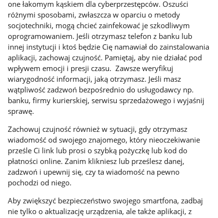
one łakomym kąskiem dla cyberprzestępców. Oszuści
różnymi sposobami, zwłaszcza w oparciu o metody
socjotechniki, mogą chcieć zainfekować je szkodliwym
oprogramowaniem. Jeśli otrzymasz telefon z banku lub
innej instytucji i ktoś będzie Cię namawiał do zainstalowania
aplikacji, zachowaj czujność. Pamiętaj, aby nie działać pod
wpływem emocji i presji czasu. Zawsze weryfikuj
wiarygodność informacji, jaką otrzymasz. Jeśli masz
wątpliwość zadzwoń bezpośrednio do usługodawcy np.
banku, firmy kurierskiej, serwisu sprzedażowego i wyjaśnij
sprawę.
Zachowuj czujność również w sytuacji, gdy otrzymasz
wiadomość od swojego znajomego, który nieoczekiwanie
prześle Ci link lub prosi o szybką pożyczkę lub kod do
płatności online. Zanim klikniesz lub prześlesz danej,
zadzwoń i upewnij się, czy ta wiadomość na pewno
pochodzi od niego.
Aby zwiększyć bezpieczeństwo swojego smartfona, zadbaj
nie tylko o aktualizację urządzenia, ale także aplikacji, z