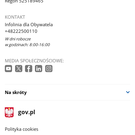
Regon 525189465
KONTAKT
Infolinia dla Obywatela
+48222500110
W dni robocze
w godzinach: 8:00-16:00
MEDIA SPOŁECZNOŚCIOWE:
Na skróty
stopka
Strona
gov.pl
gov.pl
główna
gov.pl
Polityka cookies