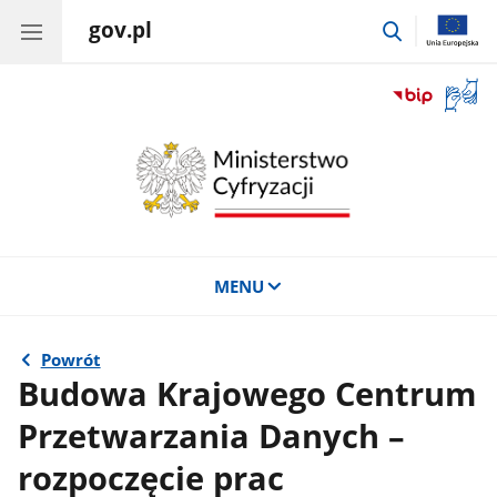
gov.pl
przejdź
do
wyszukiwar
Otwór
okno
z
tłuma
języka
migow
MENU
Powrót
Budowa Krajowego Centrum
Przetwarzania Danych –
rozpoczęcie prac