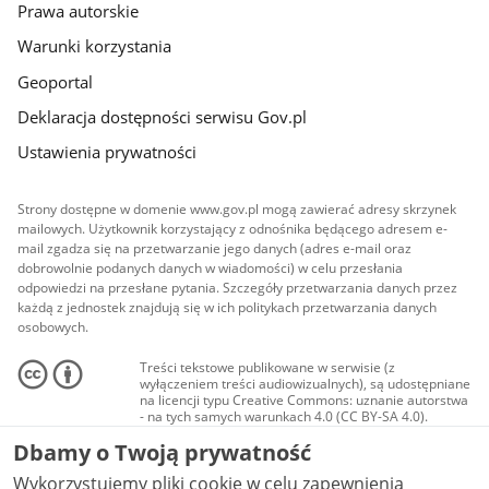
Prawa autorskie
Warunki korzystania
Geoportal
Deklaracja dostępności serwisu Gov.pl
Ustawienia prywatności
Strony dostępne w domenie www.gov.pl mogą zawierać adresy skrzynek
mailowych. Użytkownik korzystający z odnośnika będącego adresem e-
mail zgadza się na przetwarzanie jego danych (adres e-mail oraz
dobrowolnie podanych danych w wiadomości) w celu przesłania
odpowiedzi na przesłane pytania. Szczegóły przetwarzania danych przez
każdą z jednostek znajdują się w ich politykach przetwarzania danych
osobowych.
Treści tekstowe publikowane w serwisie (z
wyłączeniem treści audiowizualnych), są udostępniane
na licencji typu Creative Commons: uznanie autorstwa
- na tych samych warunkach 4.0 (CC BY-SA 4.0).
Materiały audiowizualne, w tym zdjęcia, materiały
Dbamy o Twoją prywatność
audio i wideo, są udostępniane na licencji typu
Creative Commons: uznanie autorstwa użycie
Wykorzystujemy pliki cookie w celu zapewnienia
niekomercyjne - bez utworów zależnych 4.0 (CC BY-