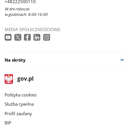
+48222500110
W dni robocze
w godzinach: 8:00-16:00
MEDIA SPOŁECZNOŚCIOWE:
Na skróty
stopka
Strona
gov.pl
gov.pl
główna
gov.pl
Polityka cookies
Służba cywilna
Profil zaufany
BIP