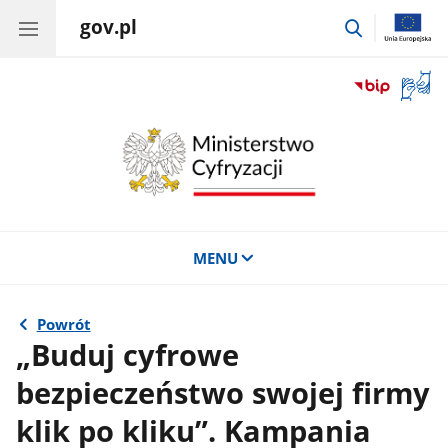
gov.pl
przejdź
do
wyszukiwar
Otwór
okno
z
tłuma
języka
migow
MENU
Powrót
„Buduj cyfrowe
bezpieczeństwo swojej firmy
klik po kliku”. Kampania