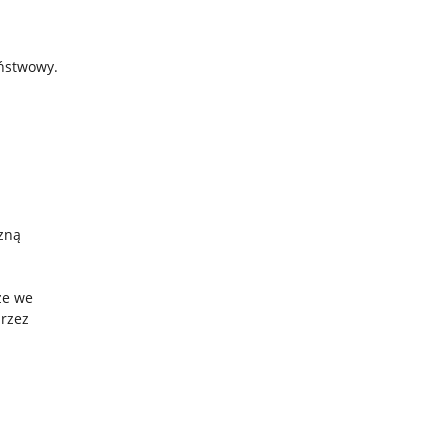
aństwowy.
czną
że we
przez