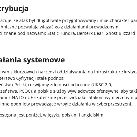
trybucja
azuje, że atak był długotrwale przygotowywany i miał charakter p
chniczne pozwalają wiązać go z działaniami prowadzonymi
ci znane pod nazwami: Static Tundra, Berserk Bear, Ghost Blizzard
iałania systemowe
ednym z kluczowych narzędzi oddziaływania na infrastrukturę kryty
erstwo Cyfryzacji stale podnosi
ństwa Polski, rozwijamy zdolności ochronne (UKSC 2.0,
czeństwa, PCOC), a polskie służby wywiadowcze ofensywne, aby tak
kami z NATO i UE skutecznie przeciwdziałać atakom wymierzonym 
y inne podmioty prowadzące wrogie działania w cyberprzestrzeni.
ostępna jest poniżej, w języku polskim i angielskim.