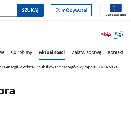
Logowanie
SZUKAJ
mObywatel
do
panelu
Otwórz
okno
z
tłumac
wie
Co robimy
Aktualności
Załatw sprawę
Kontakt
języka
migowe
ora energii w Polsce. Opublikowano szczegółowy raport CERT Polska
ora