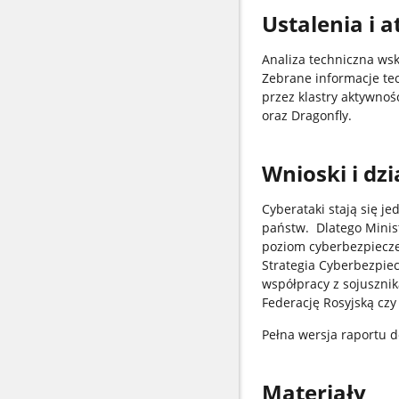
Ustalenia i a
Analiza techniczna wsk
Zebrane informacje te
przez klastry aktywnoś
oraz Dragonfly.
Wnioski i dz
Cyberataki stają się j
państw. Dlatego Minist
poziom cyberbezpiecze
Strategia Cyberbezpie
współpracy z sojuszni
Federację Rosyjską cz
Pełna wersja raportu d
Materiały