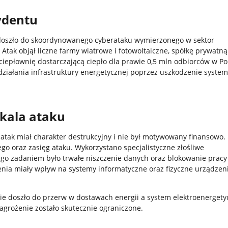
ydentu
doszło do skoordynowanego cyberataku wymierzonego w sektor
 Atak objął liczne farmy wiatrowe i fotowoltaiczne, spółkę prywatną
ciepłownię dostarczającą ciepło dla prawie 0,5 mln odbiorców w Pol
działania infrastruktury energetycznej poprzez uszkodzenie syste
skala ataku
 atak miał charakter destrukcyjny i nie był motywowany finansowo.
ego oraz zasięg ataku. Wykorzystano specjalistyczne złośliwe
go zadaniem było trwałe niszczenie danych oraz blokowanie prac
nia miały wpływ na systemy informatyczne oraz fizyczne urządzen
ie doszło do przerw w dostawach energii a system elektroenergety
zagrożenie zostało skutecznie ograniczone.