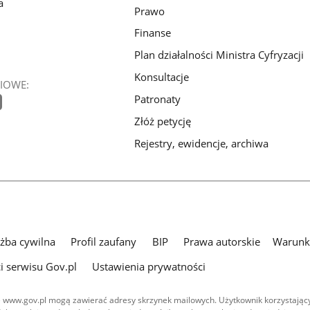
a
Prawo
Finanse
Plan działalności Ministra Cyfryzacji
Konsultacje
IOWE:
Patronaty
Złóż petycję
Rejestry, ewidencje, archiwa
użba cywilna
Profil zaufany
BIP
Prawa autorskie
Warunki
i serwisu Gov.pl
Ustawienia prywatności
 www.gov.pl mogą zawierać adresy skrzynek mailowych. Użytkownik korzystający