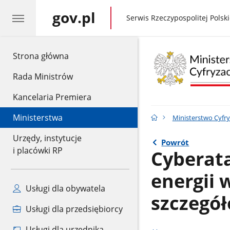
gov.pl
gov.pl
Serwis Rzeczypospolitej Polski
gov.pl
Strona główna
Rada Ministrów
Kancelaria Premiera
Ministerstwa
Ministerstwo Cyfry
Urzędy, instytucje
Powrót
i placówki RP
Cyberata
energii 
Usługi dla obywatela
szczegół
Usługi dla przedsiębiorcy
Usługi dla urzędnika