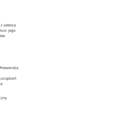
 z sektora
sce. Jego
mów
 Potwierdza
y urządzeń
ia
czny