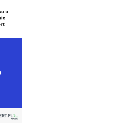
ku o
nie
ort