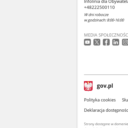
Infolinia dla Obywatel
+48222500110
W dni robocze
w godzinach: 8:00-16:00
MEDIA SPOŁECZNOŚC
stopka
Strona
gov.pl
gov.pl
główna
gov.pl
Polityka cookies
Sł
Deklaracja dostępnośc
Strony dostępne w domenie