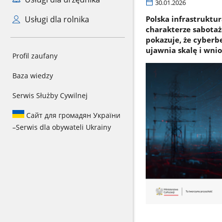
30.01.2026
Usługi dla rolnika
Polska infrastruktu
charakterze sabotaż
pokazuje, że cyberb
ujawnia skalę i wnio
Profil zaufany
Baza wiedzy
Serwis Służby Cywilnej
Сайт для громадян України
–
Serwis dla obywateli Ukrainy