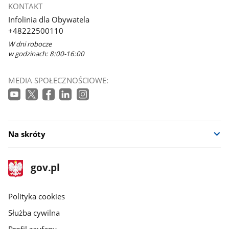
KONTAKT
Infolinia dla Obywatela
+48222500110
W dni robocze
w godzinach: 8:00-16:00
MEDIA SPOŁECZNOŚCIOWE:
Na skróty
stopka
Strona
gov.pl
gov.pl
główna
gov.pl
Polityka cookies
Służba cywilna