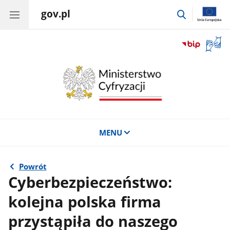
gov.pl
przejdź
do
wyszukiwar
Otwór
okno
z
tłuma
języka
migow
MENU
Powrót
Cyberbezpieczeństwo:
kolejna polska firma
przystąpiła do naszego