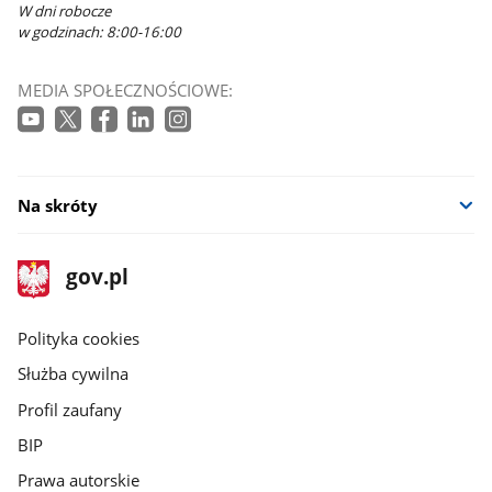
W dni robocze
w godzinach: 8:00-16:00
MEDIA SPOŁECZNOŚCIOWE:
Na skróty
stopka
Strona
gov.pl
gov.pl
główna
gov.pl
Polityka cookies
Służba cywilna
Profil zaufany
BIP
Prawa autorskie