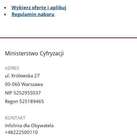
Wybierz ofertę i aplikuj
Regulamin naboru
stopka
Ministerstwo Cyfryzacji
ADRES
ul. Królewska 27
00-060 Warszawa
NIP 5252955037
Regon 525189465
KONTAKT
Infolinia dla Obywatela
+48222500110