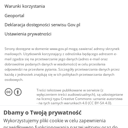
Warunki korzystania
Geoportal
Deklaracja dostępności serwisu Gov.pl
Ustawienia prywatności
Strony dostępne w domenie www.gov.pl mogą zawierać adresy skrzynek
mailowych. Użytkownik korzystający z odnośnika będącego adresem e-
mail zgadza się na przetwarzanie jego danych (adres e-mail oraz
dobrowolnie podanych danych w wiadomości) w celu przesłania
odpowiedzi na przesłane pytania. Szczegóły przetwarzania danych przez
każdą z jednostek znajdują się w ich politykach przetwarzania danych
osobowych.
Treści tekstowe publikowane w serwisie (z
wyłączeniem treści audiowizualnych), są udostępniane
na licencji typu Creative Commons: uznanie autorstwa
- na tych samych warunkach 4.0 (CC BY-SA 4.0).
Materiały audiowizualne, w tym zdjęcia, materiały
Dbamy o Twoją prywatność
audio i wideo, są udostępniane na licencji typu
Creative Commons: uznanie autorstwa użycie
Wykorzystujemy pliki cookie w celu zapewnienia
niekomercyjne - bez utworów zależnych 4.0 (CC BY-
NC-ND 4.0), o ile nie jest to stwierdzone inaczej.
prawidłowego funkcjonowania naszej witryny oraz do