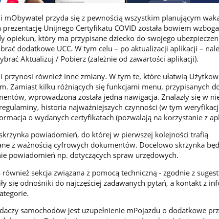
ji mObywatel przyda się z pewnością wszystkim planującym waka
a prezentację Unijnego Certyfikatu COVID została bowiem wzbog
ażdy opiekun, który ma przypisane dziecko do swojego ubezpieczen
ać dodatkowe UCC. W tym celu – po aktualizacji aplikacji – nale
brać Aktualizuj / Pobierz (zależnie od zawartości aplikacji).
i przynosi również inne zmiany. W tym te, które ułatwią Użytko
. Zamiast kilku różniących się funkcjami menu, przypisanych d
entów, wprowadzona została jedna nawigacja. Znalazły się w nie
regulaminy, historia najważniejszych czynności (w tym weryfikacj
rmacja o wydanych certyfikatach (pozwalają na korzystanie z apli
skrzynka powiadomień, do której w pierwszej kolejności trafią
ne z ważnością cyfrowych dokumentów. Docelowo skrzynka będ
nie powiadomień np. dotyczących spraw urzędowych.
również sekcja związana z pomocą techniczną - zgodnie z sugest
 się odnośniki do najczęściej zadawanych pytań, a kontakt z info
ategorie.
adaczy samochodów jest uzupełnienie mPojazdu o dodatkowe prz