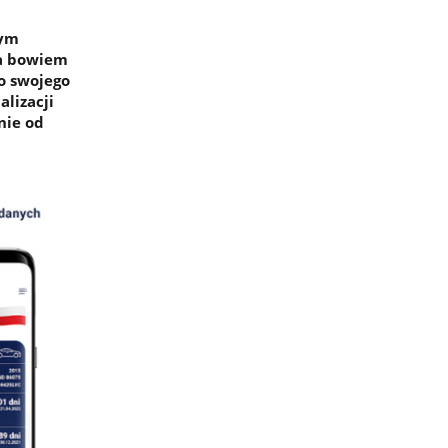
cym
ła bowiem
o swojego
lizacji
nie od