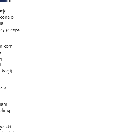
cje.
acona o
ia
ży przejść
wnikom
o
j
i
kacji).
zie
iami
linią
yciski