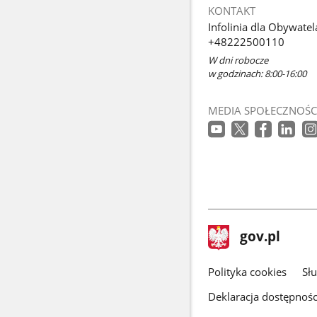
KONTAKT
Infolinia dla Obywatel
+48222500110
W dni robocze
w godzinach: 8:00-16:00
MEDIA SPOŁECZNOŚC
stopka
Strona
gov.pl
gov.pl
główna
gov.pl
Polityka cookies
Sł
Deklaracja dostępnośc