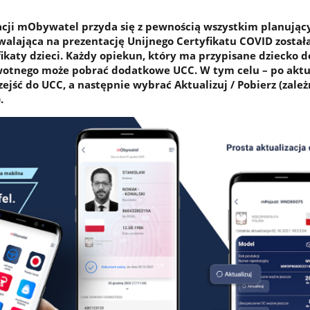
acji mObywatel przyda się z pewnością wszystkim planują
walająca na prezentację Unijnego Certyfikatu COVID zosta
ikaty dzieci. Każdy opiekun, który ma przypisane dziecko d
otnego może pobrać dodatkowe UCC. W tym celu – po aktua
rzejść do UCC, a następnie wybrać Aktualizuj / Pobierz (zależ
.