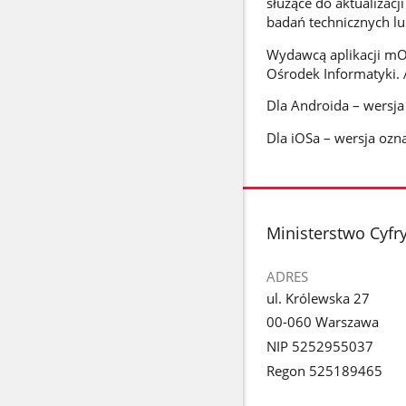
służące do aktualizac
badań technicznych lu
Wydawcą aplikacji mOb
Ośrodek Informatyki. 
Dla Androida – wersj
Dla iOSa – wersja ozn
stopka
Ministerstwo Cyfry
ADRES
ul. Królewska 27
00-060 Warszawa
NIP 5252955037
Regon 525189465