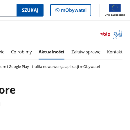
Logowanie
SZUKAJ
mObywatel
do
panelu
Otwórz
okno
z
tłumac
wie
Co robimy
Aktualności
Załatw sprawę
Kontakt
języka
migowe
ore i Google Play - trafiła nowa wersja aplikacji mObywatel
ore
a