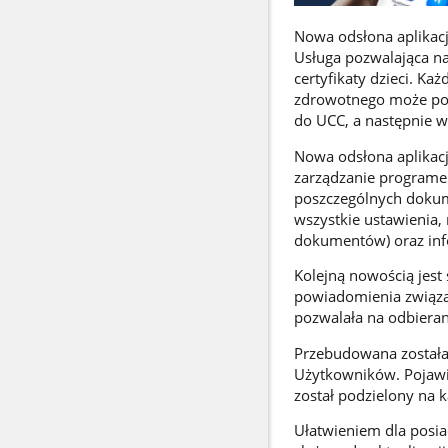
Nowa odsłona aplikac
Usługa pozwalająca n
certyfikaty dzieci. K
zdrowotnego może pobr
do UCC, a następnie wy
Nowa odsłona aplikacj
zarządzanie programem
poszczególnych dokum
wszystkie ustawienia, 
dokumentów) oraz info
Kolejną nowością jest 
powiadomienia związa
pozwalała na odbiera
Przebudowana została 
Użytkowników. Pojawiły
został podzielony na k
Ułatwieniem dla posi