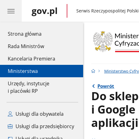
gov.pl
gov.pl
Serwis Rzeczypospolitej Polski
gov.pl
Strona główna
Rada Ministrów
Kancelaria Premiera
Ministerstwa
Ministerstwo Cyfry
Urzędy, instytucje
Powrót
i placówki RP
Do sklep
i Google
Usługi dla obywatela
aplikac
Usługi dla przedsiębiorcy
Usługi dla urzędnika