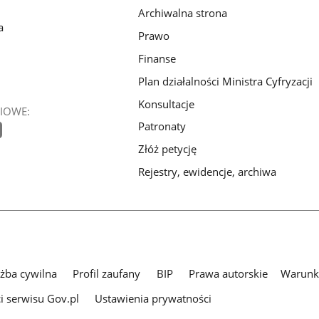
Archiwalna strona
a
Prawo
Finanse
Plan działalności Ministra Cyfryzacji
Konsultacje
IOWE:
Patronaty
Złóż petycję
Rejestry, ewidencje, archiwa
użba cywilna
Profil zaufany
BIP
Prawa autorskie
Warunki
i serwisu Gov.pl
Ustawienia prywatności