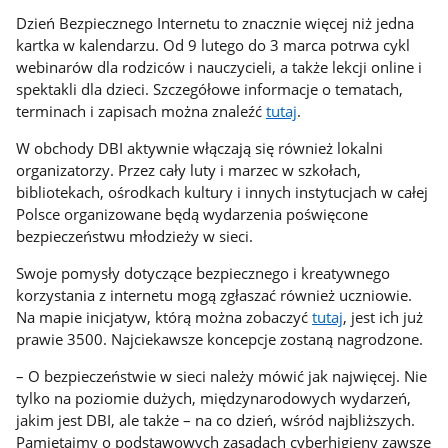
Dzień Bezpiecznego Internetu to znacznie więcej niż jedna
kartka w kalendarzu. Od 9 lutego do 3 marca potrwa cykl
webinarów dla rodziców i nauczycieli, a także lekcji online i
spektakli dla dzieci. Szczegółowe informacje o tematach,
terminach i zapisach można znaleźć
tutaj
.
W obchody DBI aktywnie włączają się również lokalni
organizatorzy. Przez cały luty i marzec w szkołach,
bibliotekach, ośrodkach kultury i innych instytucjach w całej
Polsce organizowane będą wydarzenia poświęcone
bezpieczeństwu młodzieży w sieci.
Swoje pomysły dotyczące bezpiecznego i kreatywnego
korzystania z internetu mogą zgłaszać również uczniowie.
Na mapie inicjatyw, którą można zobaczyć
tutaj
, jest ich już
prawie 3500. Najciekawsze koncepcje zostaną nagrodzone.
– O bezpieczeństwie w sieci należy mówić jak najwięcej. Nie
tylko na poziomie dużych, międzynarodowych wydarzeń,
jakim jest DBI, ale także – na co dzień, wśród najbliższych.
Pamiętajmy o podstawowych zasadach cyberhigieny zawsze