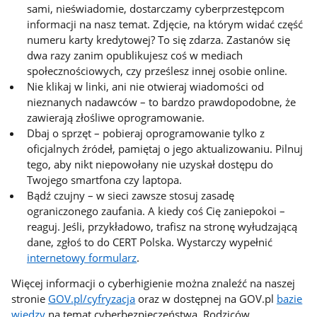
sami, nieświadomie, dostarczamy cyberprzestępcom
informacji na nasz temat. Zdjęcie, na którym widać część
numeru karty kredytowej? To się zdarza. Zastanów się
dwa razy zanim opublikujesz coś w mediach
społecznościowych, czy prześlesz innej osobie online.
Nie klikaj w linki, ani nie otwieraj wiadomości od
nieznanych nadawców – to bardzo prawdopodobne, że
zawierają złośliwe oprogramowanie.
Dbaj o sprzęt – pobieraj oprogramowanie tylko z
oficjalnych źródeł, pamiętaj o jego aktualizowaniu. Pilnuj
tego, aby nikt niepowołany nie uzyskał dostępu do
Twojego smartfona czy laptopa.
Bądź czujny – w sieci zawsze stosuj zasadę
ograniczonego zaufania. A kiedy coś Cię zaniepokoi –
reaguj. Jeśli, przykładowo, trafisz na stronę wyłudzającą
dane, zgłoś to do CERT Polska. Wystarczy wypełnić
internetowy formularz
.
Więcej informacji o cyberhigienie można znaleźć na naszej
stronie
GOV.pl/cyfryzacja
oraz w dostępnej na GOV.pl
bazie
wiedzy
na temat cyberbezpieczeństwa. Rodziców