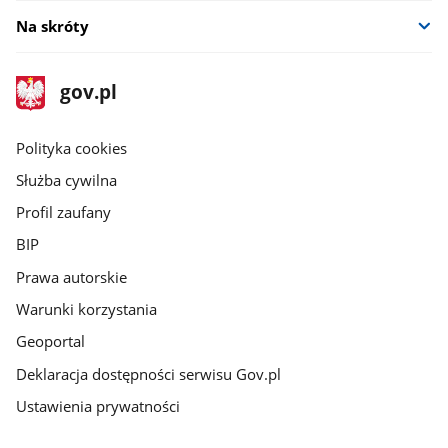
Na skróty
stopka
Strona
gov.pl
gov.pl
główna
gov.pl
Polityka cookies
Służba cywilna
Profil zaufany
BIP
Prawa autorskie
Warunki korzystania
Geoportal
Deklaracja dostępności serwisu Gov.pl
Ustawienia prywatności