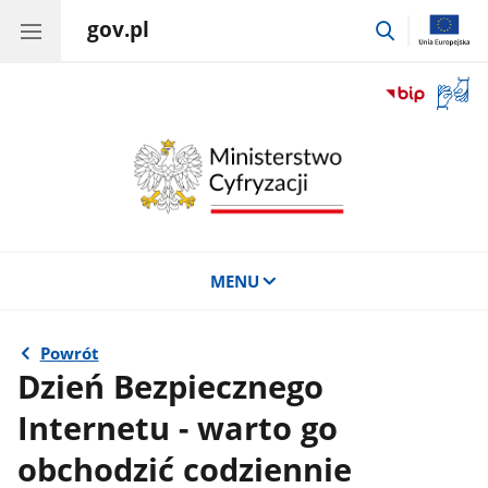
gov.pl
przejdź
do
wyszukiwar
Otwór
okno
z
tłuma
języka
migow
MENU
Powrót
Dzień Bezpiecznego
Internetu - warto go
obchodzić codziennie