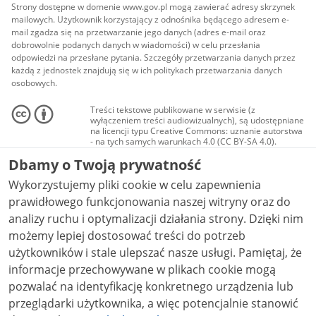
Strony dostępne w domenie www.gov.pl mogą zawierać adresy skrzynek
mailowych. Użytkownik korzystający z odnośnika będącego adresem e-
mail zgadza się na przetwarzanie jego danych (adres e-mail oraz
dobrowolnie podanych danych w wiadomości) w celu przesłania
odpowiedzi na przesłane pytania. Szczegóły przetwarzania danych przez
każdą z jednostek znajdują się w ich politykach przetwarzania danych
osobowych.
Treści tekstowe publikowane w serwisie (z
wyłączeniem treści audiowizualnych), są udostępniane
na licencji typu Creative Commons: uznanie autorstwa
- na tych samych warunkach 4.0 (CC BY-SA 4.0).
Materiały audiowizualne, w tym zdjęcia, materiały
Dbamy o Twoją prywatność
audio i wideo, są udostępniane na licencji typu
Creative Commons: uznanie autorstwa użycie
Wykorzystujemy pliki cookie w celu zapewnienia
niekomercyjne - bez utworów zależnych 4.0 (CC BY-
NC-ND 4.0), o ile nie jest to stwierdzone inaczej.
prawidłowego funkcjonowania naszej witryny oraz do
analizy ruchu i optymalizacji działania strony. Dzięki nim
możemy lepiej dostosować treści do potrzeb
użytkowników i stale ulepszać nasze usługi. Pamiętaj, że
informacje przechowywane w plikach cookie mogą
pozwalać na identyfikację konkretnego urządzenia lub
przeglądarki użytkownika, a więc potencjalnie stanowić