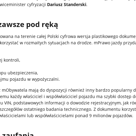
 wiceminister cyfryzacji
Dariusz Standerski
.
awsze pod ręką
owana na terenie całej Polski cyfrowa wersja plastikowego dokume
korzystać w rozmaitych sytuacjach na drodze. mPrawo jazdy przyda
j kontroli,
kupu ubezpieczenia,
jmu pojazdu w wypożyczalni.
 z mObywatela mają do dyspozycji również inny bardzo popularny 
iemu każdy właściciel i współwłaściciel pojazdu ma szybki dostęp
u VIN, podstawowych informacji o dowodzie rejestracyjnym, jak ró
 szczegółów ostatniego badania technicznego. Z dokumentu korzyst
 właścicielami lub współwłaścicielami ponad 9 milionów pojazdów.
 zaufania