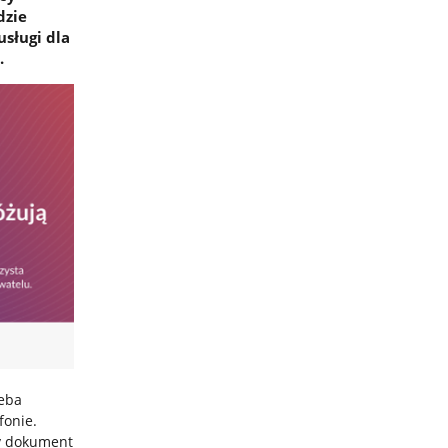
dzie
usługi dla
.
zeba
fonie.
zy dokument