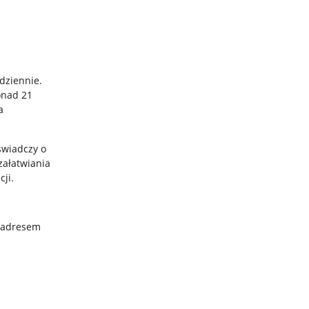
 dziennie.
onad 21
a
świadczy o
załatwiania
cji.
d adresem