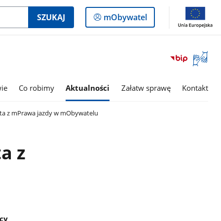
Logowanie
SZUKAJ
mObywatel
do
panelu
Otwórz
okno
z
tłumac
wie
Co robimy
Aktualności
Załatw sprawę
Kontakt
języka
migowe
sta z mPrawa jazdy w mObywatelu
a z
wcy