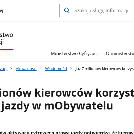
ej
Ministerstwo Cyfryzacji
O ministerst
zacji
Aktualności
Wiadomości
Już 7 milionów kierowców korzy
lionów kierowców korzyst
jazdy w mObywatelu
nów aktywacji cyfrowego prawa jazdy potwierdza, że kiero