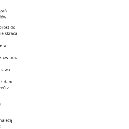
ązań
zdów.
prost do
ie skraca
ie w
któw oraz
prawa
ak dane
zeń z
z
należą
z