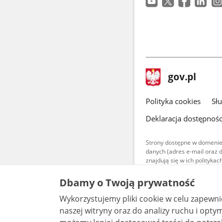
stopka
Strona
gov.pl
gov.pl
główna
gov.pl
Polityka cookies
Sł
Deklaracja dostępnośc
Strony dostępne w domenie
danych (adres e-mail oraz 
znajdują się w ich polityk
Treści teksto
Dbamy o Twoją prywatność
udostępniane
warunkach 4.0
Wykorzystujemy pliki cookie w celu zapewn
są udostępni
bez utworów z
naszej witryny oraz do analizy ruchu i optymalizacj