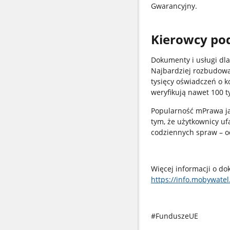
Gwarancyjny.
Kierowcy po
Dokumenty i usługi dla 
Najbardziej rozbudowan
tysięcy oświadczeń o k
weryfikują nawet 100 t
Popularność mPrawa jaz
tym, że użytkownicy uf
codziennych spraw – o
Więcej informacji o d
https://info.mobywatel
#FunduszeUE