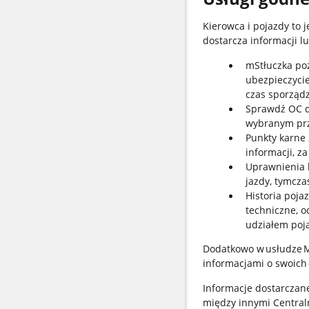
Kierowca i pojazdy to 
dostarcza informacji l
mStłuczka poz
ubezpieczycie
czas sporząd
Sprawdź OC da
wybranym prz
Punkty karne 
informacji, z
Uprawnienia 
jazdy, tymcz
Historia poja
techniczne, od
udziałem poj
Dodatkowo w usłudze Ma
informacjami o swoich
Informacje dostarczan
między innymi Central