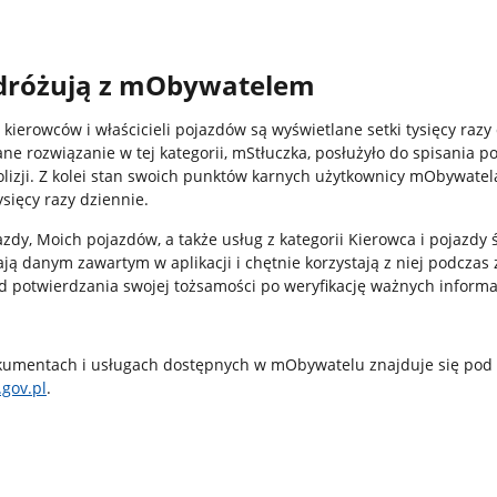
dróżują z mObywatelem
kierowców i właścicieli pojazdów są wyświetlane setki tysięcy razy
e rozwiązanie w tej kategorii, mStłuczka, posłużyło do spisania p
olizji. Z kolei stan swoich punktów karnych użytkownicy mObywatel
ysięcy razy dziennie.
dy, Moich pojazdów, a także usług z kategorii Kierowca i pojazdy 
ają danym zawartym w aplikacji i chętnie korzystają z niej podczas 
d potwierdzania swojej tożsamości po weryfikację ważnych informa
okumentach i usługach dostępnych w mObywatelu znajduje się po
.gov.pl
.