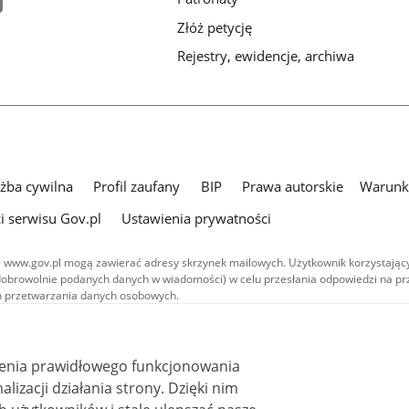
Złóż petycję
Rejestry, ewidencje, archiwa
użba cywilna
Profil zaufany
BIP
Prawa autorskie
Warunki
i serwisu Gov.pl
Ustawienia prywatności
 www.gov.pl mogą zawierać adresy skrzynek mailowych. Użytkownik korzystający
dobrowolnie podanych danych w wiadomości) w celu przesłania odpowiedzi na prz
ach przetwarzania danych osobowych.
we publikowane w serwisie (z wyłączeniem treści audiowizualnych), są
 na licencji typu Creative Commons: uznanie autorstwa - na tych samych
 (CC BY-SA 4.0). Materiały audiowizualne, w tym zdjęcia, materiały audio i wideo
ienia prawidłowego funkcjonowania
ane na licencji typu Creative Commons: uznanie autorstwa użycie niekomercyjne 
ależnych 4.0 (CC BY-NC-ND 4.0), o ile nie jest to stwierdzone inaczej.
i działania strony. Dzięki nim