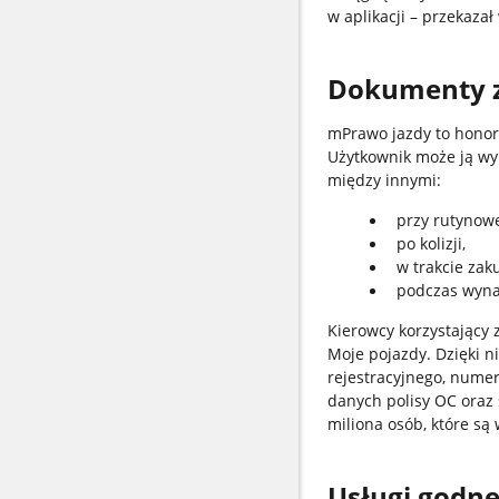
w aplikacji – przekazał
Dokumenty z
mPrawo jazdy to honor
Użytkownik może ją wy
między innymi:
przy rutynowe
po kolizji,
w trakcie za
podczas wyna
Kierowcy korzystający
Moje pojazdy. Dzięki n
rejestracyjnego, numer
danych polisy OC oraz
miliona osób, które są
Usługi godne