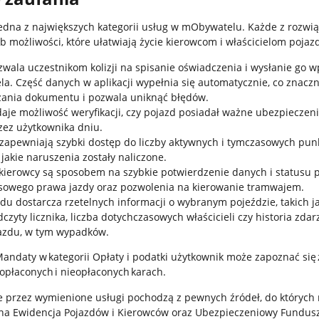
jedna z największych kategorii usług w mObywatelu. Każde z rozwi
ub możliwości, które ułatwiają życie kierowcom i właścicielom poja
wala uczestnikom kolizji na spisanie oświadczenia i wysłanie go w
la. Część danych w aplikacji wypełnia się automatycznie, co znaczn
zania dokumentu i pozwala uniknąć błędów.
je możliwość weryfikacji, czy pojazd posiadał ważne ubezpieczen
ez użytkownika dniu.
zapewniają szybki dostęp do liczby aktywnych i tymczasowych pun
a jakie naruszenia zostały naliczone.
kierowcy są sposobem na szybkie potwierdzenie danych i statusu 
asowego prawa jazdy oraz pozwolenia na kierowanie tramwajem.
zdu dostarcza rzetelnych informacji o wybranym pojeździe, takich j
czyty licznika, liczba dotychczasowych właścicieli czy historia zdar
azdu, w tym wypadków.
ndaty w kategorii Opłaty i podatki użytkownik może zapoznać się 
 opłaconych i nieopłaconych karach.
e przez wymienione usługi pochodzą z pewnych źródeł, do których 
na Ewidencja Pojazdów i Kierowców oraz Ubezpieczeniowy Fundus