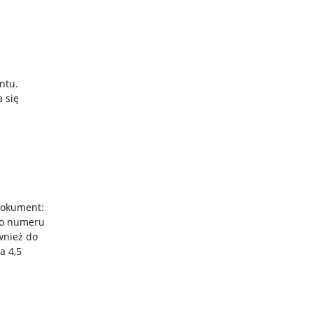
ntu.
 się
dokument:
 do numeru
wnież do
a 4,5