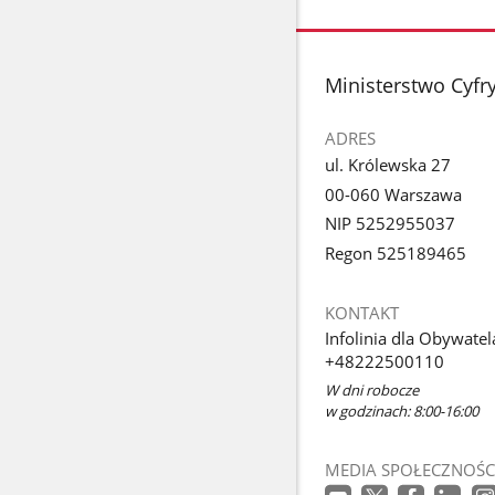
stopka
Ministerstwo Cyfry
ADRES
ul. Królewska 27
00-060 Warszawa
NIP 5252955037
Regon 525189465
KONTAKT
Infolinia dla Obywatel
+48222500110
W dni robocze
w godzinach: 8:00-16:00
MEDIA SPOŁECZNOŚC