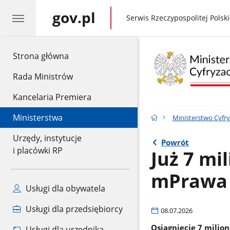
gov.pl
gov.pl
Serwis Rzeczypospolitej Polski
gov.pl
Strona główna
Rada Ministrów
Kancelaria Premiera
Ministerstwa
Ministerstwo Cyfry
Urzędy, instytucje
Powrót
i placówki RP
Już 7 mi
mPrawa 
Usługi dla obywatela
Usługi dla przedsiębiorcy
08.07.2026
Osiągnięcie 7 milio
Usługi dla urzędnika