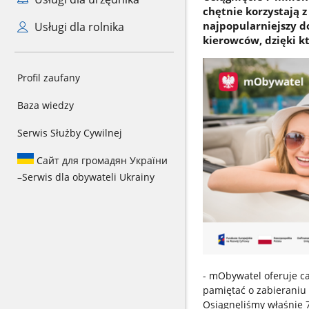
chętnie korzystają
najpopularniejszy d
Usługi dla rolnika
kierowców, dzięki kt
Profil zaufany
Baza wiedzy
Serwis Służby Cywilnej
Сайт для громадян України
–
Serwis dla obywateli Ukrainy
- mObywatel oferuje ca
pamiętać o zabieraniu
Osiągnęliśmy właśnie 