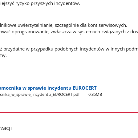
ejszyć ryzyko przyszłych incydentów.
ikowe uwierzytelnianie, szczególnie dla kont serwisowych.
izować oprogramowanie, zwłaszcza w systemach związanych z do
ież przydatne w przypadku podobnych incydentów w innych podmi
my.
omocnika w sprawie incydentu EUROCERT
nika​_w​_sprawie​_incydentu​_EUROCERT.pdf
0.35MB
zacji