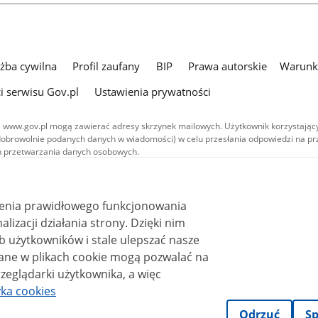
użba cywilna
Profil zaufany
BIP
Prawa autorskie
Warunki
i serwisu Gov.pl
Ustawienia prywatności
 www.gov.pl mogą zawierać adresy skrzynek mailowych. Użytkownik korzystający
dobrowolnie podanych danych w wiadomości) w celu przesłania odpowiedzi na prz
ach przetwarzania danych osobowych.
we publikowane w serwisie (z wyłączeniem treści audiowizualnych), są
 na licencji typu Creative Commons: uznanie autorstwa - na tych samych
 (CC BY-SA 4.0). Materiały audiowizualne, w tym zdjęcia, materiały audio i wideo
ienia prawidłowego funkcjonowania
ane na licencji typu Creative Commons: uznanie autorstwa użycie niekomercyjne 
ależnych 4.0 (CC BY-NC-ND 4.0), o ile nie jest to stwierdzone inaczej.
i działania strony. Dzięki nim
 użytkowników i stale ulepszać nasze
zeglądarki użytkownika, a więc
yka cookies
Odrzuć
Sp