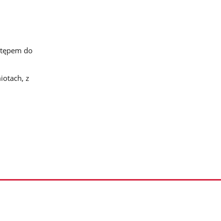
stępem do
otach, z