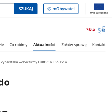
Logowanie
SZUKAJ
mObywatel
do
panelu
Otwórz
okno
z
tłumac
wie
Co robimy
Aktualności
Załatw sprawę
Kontakt
języka
migowe
cyberataku wobec firmy EUROCERT Sp. z o.o.
do