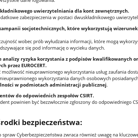
ładnikowego uwierzytelniania dla kont zewnętrznych.
datkowe zabezpieczenia w postaci dwuskładnikowego uwierzytel
ampanii socjotechnicznych, które wykorzystują wizerunek
czujność wobec prób wyłudzania informacji, które mogą wykorz
dszywające się pod informację o wycieku danych.
analizy ryzyka korzystania z podpisów kwalifikowanych o
ych przez EUROCERT.
ć możliwość nieuprawnionego wykorzystania usług zaufania dost
nieuprawnionego wykorzystania danych osobowych posiadanych
lności w podmiotach administracji publicznej
.
dentów do odpowiednich zespołów CSIRT.
ydent powinien być bezzwłocznie zgłoszony do odpowiedniego CS
rodki bezpieczeństwa:
 spraw Cyberbezpieczeństwa zwraca również uwagę na kluczowe