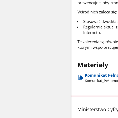
prewencyjne, aby zmni
Wśród nich zaleca się:
Stosować dwuskładn
Regularnie aktual
Internetu.
Te zalecenia są równ
którymi współpracuje
Materiały
Komunikat Pełn
Komunikat​_Pełnomoc
stopka
Ministerstwo Cyfry