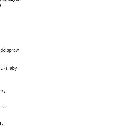
w
 do spraw
ERT, aby
ury.
cia
T.