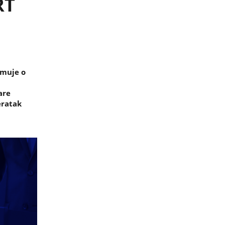
RT
rmuje o
are
eratak