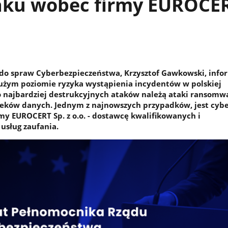
aku wobec firmy EUROCE
do spraw Cyberbezpieczeństwa, Krzysztof Gawkowski, info
użym poziomie ryzyka wystąpienia incydentów w polskiej
o najbardziej destrukcyjnych ataków należą ataki ransomw
eków danych. Jednym z najnowszych przypadków, jest cyb
y EUROCERT Sp. z o.o. - dostawcę kwalifikowanych i
usług zaufania.