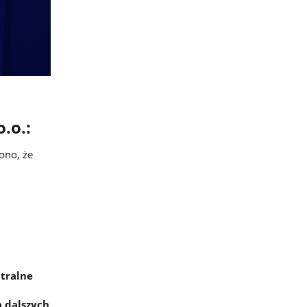
.o.:
ono, że
ntralne
 dalszych