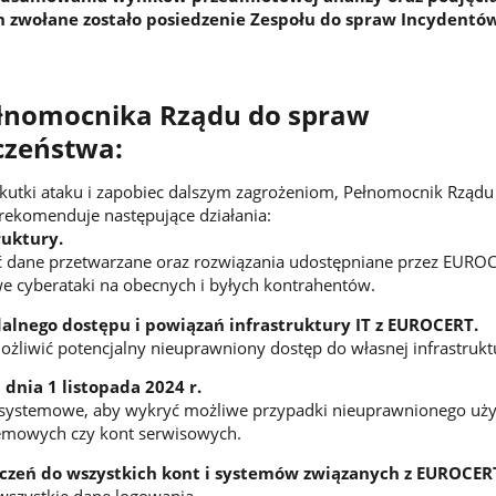
 zwołane zostało posiedzenie Zespołu do spraw Incydentó
ełnomocnika Rządu do spraw
czeństwa:
kutki ataku i zapobiec dalszym zagrożeniom, Pełnomocnik Rządu
rekomenduje następujące działania:
ruktury.
ć dane przetwarzane oraz rozwiązania udostępniane przez EUROC
e cyberataki na obecnych i byłych kontrahentów.
lnego dostępu i powiązań infrastruktury IT z EUROCERT.
ożliwić potencjalny nieuprawniony dostęp do własnej infrastrukt
dnia 1 listopada 2024 r.
i systemowe, aby wykryć możliwe przypadki nieuprawnionego uży
emowych czy kont serwisowych.
zeń do wszystkich kont i systemów związanych z EUROCER
wszystkie dane logowania.