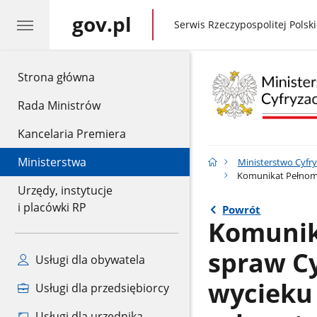
gov.pl
gov.pl
Serwis Rzeczypospolitej Polski
gov.pl
Strona główna
Rada Ministrów
Kancelaria Premiera
Ministerstwa
Ministerstwo Cyfry
Komunikat Pełnomo
Urzędy, instytucje
i placówki RP
Powrót
Komunik
spraw C
Usługi dla obywatela
wycieku
Usługi dla przedsiębiorcy
Usługi dla urzędnika