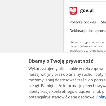
stopka
Strona
gov.pl
gov.pl
główna
gov.pl
Polityka cookies
Sł
Deklaracja dostępnośc
Strony dostępne w domenie
danych (adres e-mail oraz 
znajdują się w ich polityk
Treści teksto
Dbamy o Twoją prywatność
udostępniane
warunkach 4.0
Wykorzystujemy pliki cookie w celu zapewn
są udostępni
bez utworów z
naszej witryny oraz do analizy ruchu i optymalizacj
możemy lepiej dostosować treści do potrzeb
usługi. Pamiętaj, że informacje przechowywane w plikach cookie mogą pozwalać na
identyfikację konkretnego urządzenia lub pr
potencjalnie stanowić dane osobowe.
Polit