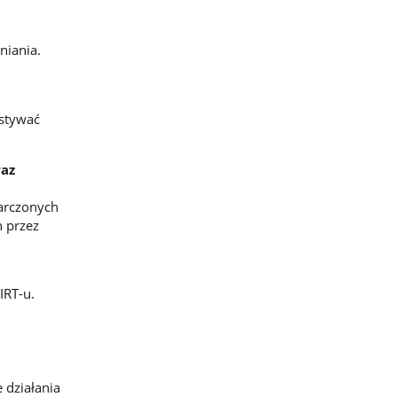
niania.
ystywać
raz
arczonych
 przez
IRT-u.
 działania