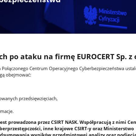
h po ataku na firmę EUROCERT Sp. z o
 Połączonego Centrum Operacyjnego Cyberbezpieczeństwa ustal
gą obejmować:
zowanych przedsięwzięciach,
rmacje.
 jest prowadzona przez CSIRT NASK. Współpracują z nimi Ce
berprzestępczości, inne krajowe CSIRT-y oraz Ministerstwo
podsumowania wyników przedmiotowej analizy oraz podjęcia