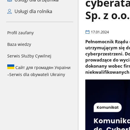
cyberat
Sp. z o.o.
Usługi dla rolnika
17.01.2024
Profil zaufany
Pełnomocnik Rządu 
Baza wiedzy
utrzymującym się d
cyberprzestrzeni. D
Serwis Służby Cywilnej
prowadzące do wyci
dokonany wobec firm
Сайт для громадян України
niekwalifikowanych 
–
Serwis dla obywateli Ukrainy