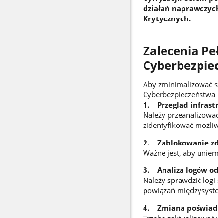
działań naprawczych
Krytycznych.
Zalecenia P
Cyberbezpie
Aby zminimalizować s
Cyberbezpieczeństwa 
1. Przegląd infrast
Należy przeanalizowa
zidentyfikować możliw
2. Zablokowanie zda
Ważne jest, aby uniem
3. Analiza logów od 
Należy sprawdzić log
powiązań międzysyst
4. Zmiana poświadc
Trzeba zaktualizować 