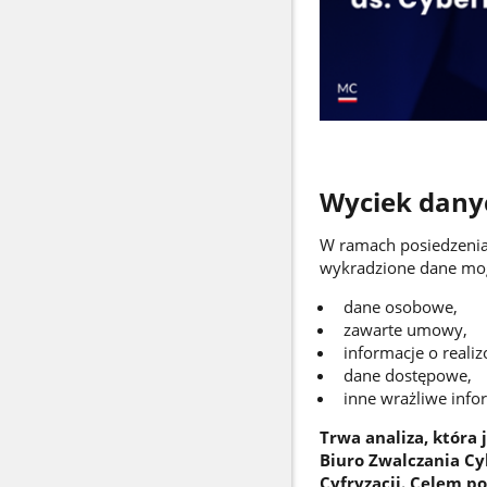
Wyciek danyc
W ramach posiedzenia
wykradzione dane mo
dane osobowe,
zawarte umowy,
informacje o reali
dane dostępowe,
inne wrażliwe info
Trwa analiza, która
Biuro Zwalczania Cy
Cyfryzacji. Celem 