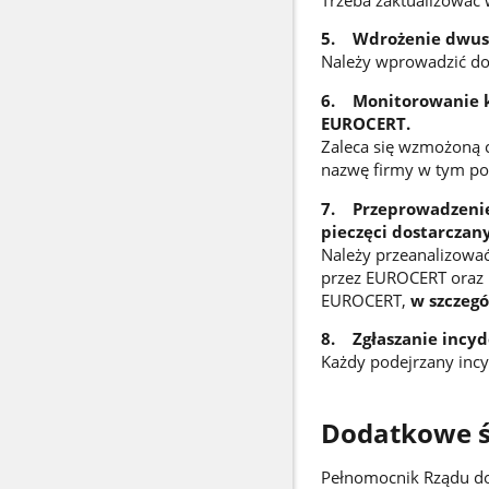
5. Wdrożenie dwusk
Należy wprowadzić do
6. Monitorowanie k
EUROCERT.
Zaleca się wzmożoną 
nazwę firmy w tym po
7. Przeprowadzenie 
pieczęci dostarczan
Należy przeanalizowa
przez EUROCERT oraz 
EUROCERT,
w szczegó
8. Zgłaszanie incy
Każdy podejrzany inc
Dodatkowe ś
Pełnomocnik Rządu do