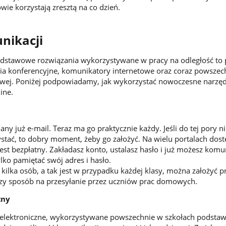
wie korzystają zresztą na co dzień.
nikacji
odstawowe rozwiązania wykorzystywane w pracy na odległość to 
zia konferencyjne, komunikatory internetowe oraz coraz powszec
owej. Poniżej podpowiadamy, jak wykorzystać nowoczesne narzęd
line.
y już e-mail. Teraz ma go praktycznie każdy. Jeśli do tej pory n
ystać, to dobry moment, żeby go założyć. Na wielu portalach dos
jest bezpłatny. Zakładasz konto, ustalasz hasło i już możesz kom
ylko pamiętać swój adres i hasło.
 kilka osób, a tak jest w przypadku każdej klasy, można założyć pr
szy sposób na przesyłanie przez uczniów prac domowych.
zny
i elektroniczne, wykorzystywane powszechnie w szkołach podsta