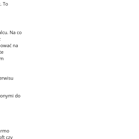
. To
lcu. Na co
z
lować na
te
ym
erwisu
szonymi do
darmo
ft czy