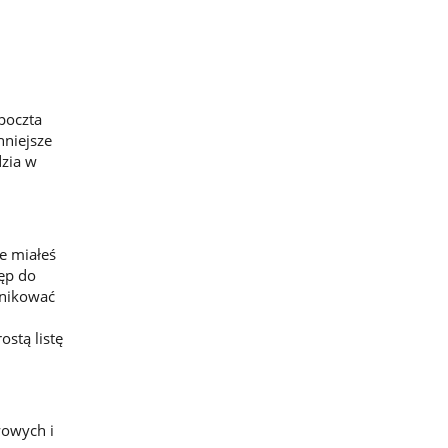
poczta
hniejsze
zia w
ie miałeś
tęp do
unikować
ostą listę
wowych i