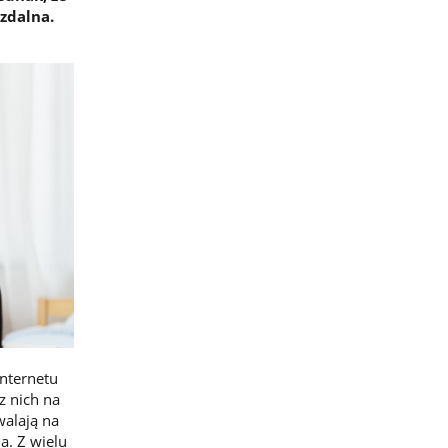
zdalna.
internetu
z nich na
walają na
a. Z wielu