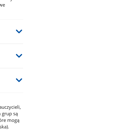
owe
uczycieli,
 grup są
tóre mogą
ska).