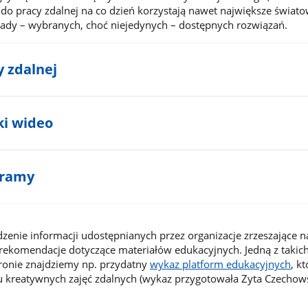
ń do pracy zdalnej na co dzień korzystają nawet największe świat
łady – wybranych, choć niejedynych – dostępnych rozwiązań.
y zdalnej
ki wideo
gramy
zenie informacji udostępnianych przez organizacje zrzeszające na
rekomendacje dotyczące materiałów edukacyjnych. Jedną z takich
stronie znajdziemy np. przydatny
wykaz platform edukacyjnych
, k
kreatywnych zajęć zdalnych (wykaz przygotowała Zyta Czechow