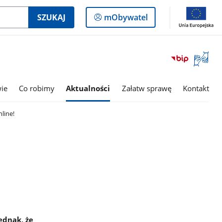
Logowanie
SZUKAJ
mObywatel
do
panelu
Otwórz
okno
z
tłumac
wie
Co robimy
Aktualności
Załatw sprawę
Kontakt
języka
migowe
line!
ednak, że