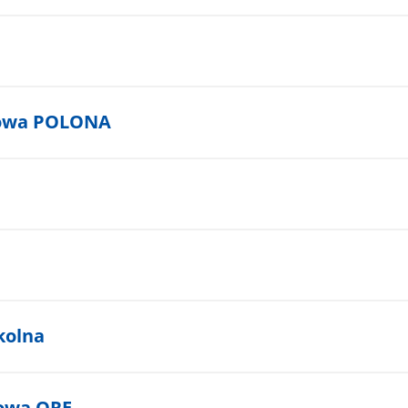
frowa POLONA
kolna
rowa ORE