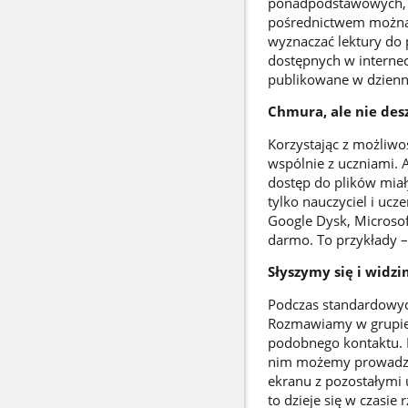
ponadpodstawowych, da
pośrednictwem można 
wyznaczać lektury do 
dostępnych w internec
publikowane w dzienni
Chmura, ale nie de
Korzystając z możliwo
wspólnie z uczniami. 
dostęp do plików miał
tylko nauczyciel i ucze
Google Dysk, Microsof
darmo. To przykłady –
Słyszymy się i widz
Podczas standardowyc
Rozmawiamy w grupie, 
podobnego kontaktu. 
nim możemy prowadzić
ekranu z pozostałymi 
to dzieje się w czasie