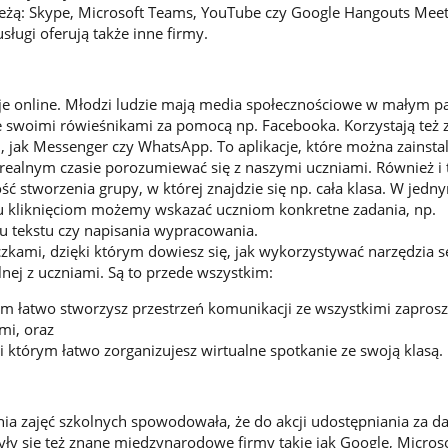
leżą: Skype, Microsoft Teams, YouTube czy Google Hangouts Meet
ługi oferują także inne firmy.
yje online. Młodzi ludzie mają media społecznościowe w małym pa
ze swoimi rówieśnikami za pomocą np. Facebooka. Korzystają też 
 jak Messenger czy WhatsApp. To aplikacje, które można zainsta
realnym czasie porozumiewać się z naszymi uczniami. Również i 
ść stworzenia grupy, w której znajdzie się np. cała klasa. W jedn
ku kliknięciom możemy wskazać uczniom konkretne zadania, np.
u tekstu czy napisania wypracowania.
zkami, dzięki którym dowiesz się, jak wykorzystywać narzędzia s
nej z uczniami. Są to przede wszystkim:
rym łatwo stworzysz przestrzeń komunikacji ze wszystkimi zapro
mi, oraz
ki którym łatwo zorganizujesz wirtualne spotkanie ze swoją klasą.
ia zajęć szkolnych spowodowała, że do akcji udostępniania za 
yły się też znane międzynarodowe firmy takie jak Google, Microso