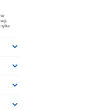
raz
acji.
 tylko