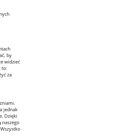
jnych
ntach
ać, by
e widzieć
 to:
żyć za
zniami.
za jednak
. Dzięki
ą naszego
. Wszystko