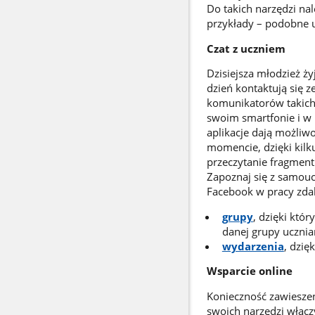
Do takich narzędzi na
przykłady – podobne us
Czat z uczniem
Dzisiejsza młodzież ż
dzień kontaktują się 
komunikatorów takich,
swoim smartfonie i w 
aplikacje dają możliwo
momencie, dzięki kil
przeczytanie fragment
Zapoznaj się z samouc
Facebook w pracy zdal
grupy
, dzięki któ
danej grupy ucznia
wydarzenia
, dzię
Wsparcie online
Konieczność zawieszen
swoich narzędzi włącz