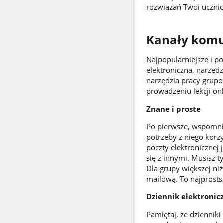
rozwiązań Twoi ucznio
Kanały komu
Najpopularniejsze i p
elektroniczna, narzęd
narzędzia pracy grup
prowadzeniu lekcji on
Znane i proste
Po pierwsze, wspomnian
potrzeby z niego korz
poczty elektronicznej 
się z innymi. Musisz t
Dla grupy większej niż
mailową. To najprost
Dziennik elektronic
Pamiętaj, że dziennik