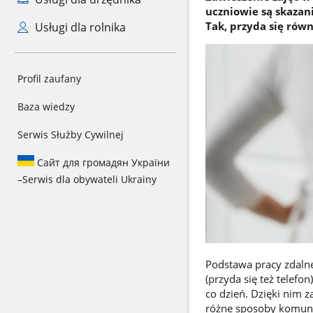
uczniowie są skazan
Tak, przyda się równ
Usługi dla rolnika
Profil zaufany
Baza wiedzy
Serwis Służby Cywilnej
Сайт для громадян України
–
Serwis dla obywateli Ukrainy
Podstawa pracy zdalne
(przyda się też telefo
co dzień. Dzięki nim 
różne sposoby komunik