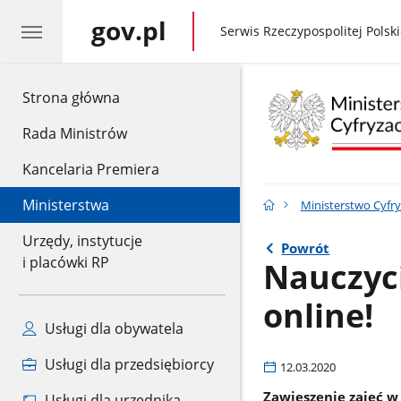
gov.pl
gov.pl
Serwis Rzeczypospolitej Polski
gov.pl
Strona główna
Rada Ministrów
Kancelaria Premiera
Ministerstwa
Ministerstwo Cyfry
Urzędy, instytucje
Powrót
i placówki RP
Nauczyci
online!
Usługi dla obywatela
Usługi dla przedsiębiorcy
12.03.2020
Zawieszenie zajęć w 
Usługi dla urzędnika