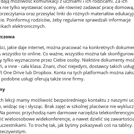
ją możliwość komunikacji z uczniami i ich rodzicami. Za ich
nie tylko wystawiać oceny, ale również zadawać pracę domową,
przeczytania oraz przesyłać linki do różnych materiałów edukacy
ie. Poinformuj rodziców, żeby regularnie sprawdzali informacje
kach elektronicznych.
szczowa
ści, jakie daje internet, można pracować na konkretnych dokume
A wszystko to online. Co ważne, wszystko można tak skonfigurow
y tylko wyznaczone przez Ciebie osoby. Niektóre dokumenty moż
ń, a inne - cała klasa. Znani, choć niejedyni, dostawcy takich usług
t One Drive lub Dropbox. Konta na tych platformach można zało
 podobne usługi oferują także inne firmy.
imy
h lekcji mamy możliwość bezpośredniego kontaktu z naszymi uc
widząc się i słysząc. Brak zajęć w szkolnej placówce nie wykluc
Na pomoc przychodzą nam darmowe narzędzia telekonferencyjne
 wieloosobowe widekonferencje, a nawet dzielić się zawartości
uczestnikami. To trochę tak, jak byśmy pokazywali coś na tablicy
 rzeczywistym.