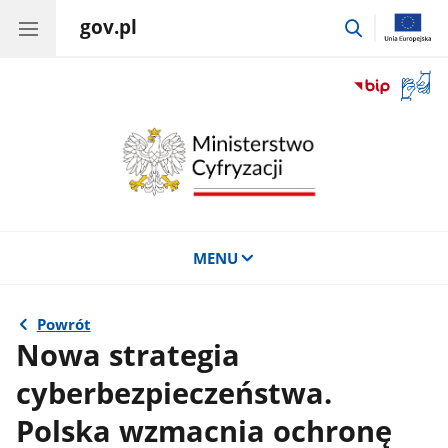
gov.pl
przejdź
do
wyszukiwar
Otwór
okno
z
tłuma
języka
migow
MENU
Powrót
Nowa strategia
cyberbezpieczeństwa.
Polska wzmacnia ochronę