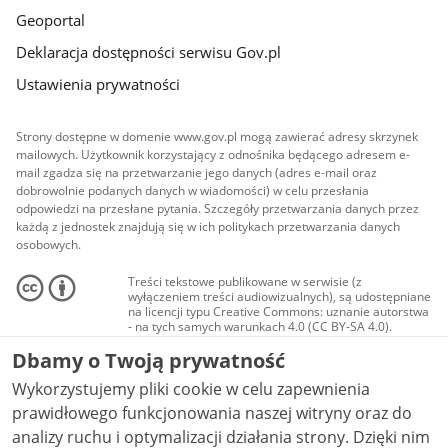
Geoportal
Deklaracja dostępności serwisu Gov.pl
Ustawienia prywatności
Strony dostępne w domenie www.gov.pl mogą zawierać adresy skrzynek
mailowych. Użytkownik korzystający z odnośnika będącego adresem e-
mail zgadza się na przetwarzanie jego danych (adres e-mail oraz
dobrowolnie podanych danych w wiadomości) w celu przesłania
odpowiedzi na przesłane pytania. Szczegóły przetwarzania danych przez
każdą z jednostek znajdują się w ich politykach przetwarzania danych
osobowych.
Treści tekstowe publikowane w serwisie (z
wyłączeniem treści audiowizualnych), są udostępniane
na licencji typu Creative Commons: uznanie autorstwa
- na tych samych warunkach 4.0 (CC BY-SA 4.0).
Materiały audiowizualne, w tym zdjęcia, materiały
Dbamy o Twoją prywatność
audio i wideo, są udostępniane na licencji typu
Creative Commons: uznanie autorstwa użycie
Wykorzystujemy pliki cookie w celu zapewnienia
niekomercyjne - bez utworów zależnych 4.0 (CC BY-
NC-ND 4.0), o ile nie jest to stwierdzone inaczej.
prawidłowego funkcjonowania naszej witryny oraz do
analizy ruchu i optymalizacji działania strony. Dzięki nim