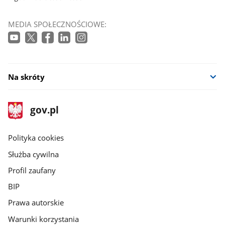
MEDIA SPOŁECZNOŚCIOWE:
Na skróty
stopka
Strona
gov.pl
gov.pl
główna
gov.pl
Polityka cookies
Służba cywilna
Profil zaufany
BIP
Prawa autorskie
Warunki korzystania