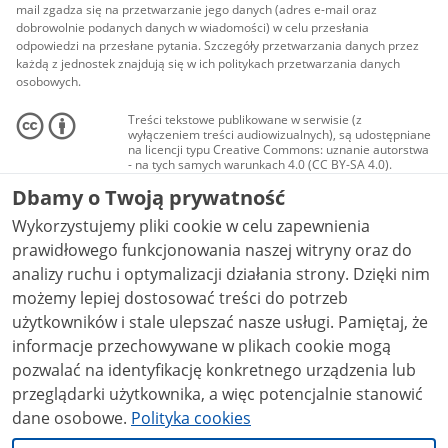
mail zgadza się na przetwarzanie jego danych (adres e-mail oraz
dobrowolnie podanych danych w wiadomości) w celu przesłania
odpowiedzi na przesłane pytania. Szczegóły przetwarzania danych przez
każdą z jednostek znajdują się w ich politykach przetwarzania danych
osobowych.
Treści tekstowe publikowane w serwisie (z
wyłączeniem treści audiowizualnych), są udostępniane
na licencji typu Creative Commons: uznanie autorstwa
- na tych samych warunkach 4.0 (CC BY-SA 4.0).
Materiały audiowizualne, w tym zdjęcia, materiały
Dbamy o Twoją prywatność
audio i wideo, są udostępniane na licencji typu
Creative Commons: uznanie autorstwa użycie
Wykorzystujemy pliki cookie w celu zapewnienia
niekomercyjne - bez utworów zależnych 4.0 (CC BY-
NC-ND 4.0), o ile nie jest to stwierdzone inaczej.
prawidłowego funkcjonowania naszej witryny oraz do
analizy ruchu i optymalizacji działania strony. Dzięki nim
możemy lepiej dostosować treści do potrzeb
użytkowników i stale ulepszać nasze usługi. Pamiętaj, że
informacje przechowywane w plikach cookie mogą
pozwalać na identyfikację konkretnego urządzenia lub
przeglądarki użytkownika, a więc potencjalnie stanowić
dane osobowe.
Polityka cookies