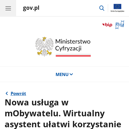
gov.pl
przejdź
do
wyszukiwar
Otwór
okno
z
tłuma
języka
migow
MENU
Powrót
Nowa usługa w
mObywatelu. Wirtualny
asystent ułatwi korzystanie