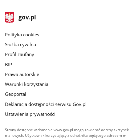
stopka
Strona
gov.pl
gov.pl
główna
gov.pl
Polityka cookies
Służba cywilna
Profil zaufany
BIP
Prawa autorskie
Warunki korzystania
Geoportal
Deklaracja dostępności serwisu Gov.pl
Ustawienia prywatności
Strony dostępne w domenie www.gov.pl mogą zawierać adresy skrzynek
mailowych. Użytkownik korzystający z odnośnika będącego adresem e-