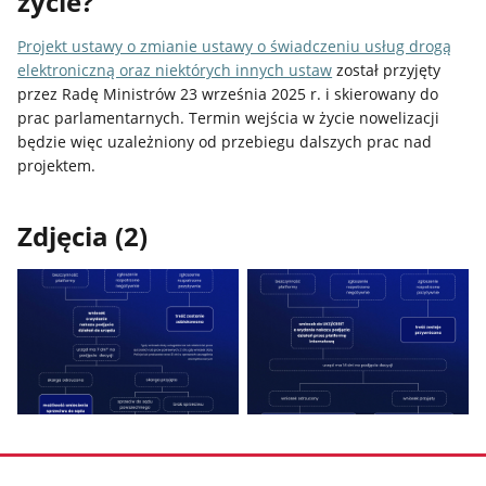
życie?
Projekt ustawy o zmianie ustawy o świadczeniu usług drogą
elektroniczną oraz niektórych innych ustaw
został przyjęty
przez Radę Ministrów 23 września 2025 r. i skierowany do
prac parlamentarnych. Termin wejścia w życie nowelizacji
będzie więc uzależniony od przebiegu dalszych prac nad
projektem.
Zdjęcia (2)
Pokaż
Pokaż
zdjęcie
zdjęcie
1
2