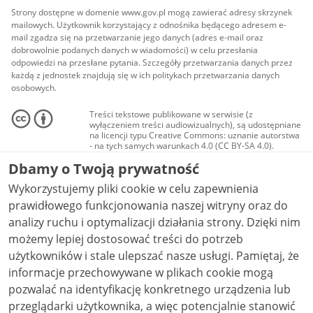
Strony dostępne w domenie www.gov.pl mogą zawierać adresy skrzynek
mailowych. Użytkownik korzystający z odnośnika będącego adresem e-
mail zgadza się na przetwarzanie jego danych (adres e-mail oraz
dobrowolnie podanych danych w wiadomości) w celu przesłania
odpowiedzi na przesłane pytania. Szczegóły przetwarzania danych przez
każdą z jednostek znajdują się w ich politykach przetwarzania danych
osobowych.
Treści tekstowe publikowane w serwisie (z
wyłączeniem treści audiowizualnych), są udostępniane
na licencji typu Creative Commons: uznanie autorstwa
- na tych samych warunkach 4.0 (CC BY-SA 4.0).
Materiały audiowizualne, w tym zdjęcia, materiały
Dbamy o Twoją prywatność
audio i wideo, są udostępniane na licencji typu
Creative Commons: uznanie autorstwa użycie
Wykorzystujemy pliki cookie w celu zapewnienia
niekomercyjne - bez utworów zależnych 4.0 (CC BY-
NC-ND 4.0), o ile nie jest to stwierdzone inaczej.
prawidłowego funkcjonowania naszej witryny oraz do
analizy ruchu i optymalizacji działania strony. Dzięki nim
możemy lepiej dostosować treści do potrzeb
użytkowników i stale ulepszać nasze usługi. Pamiętaj, że
informacje przechowywane w plikach cookie mogą
pozwalać na identyfikację konkretnego urządzenia lub
przeglądarki użytkownika, a więc potencjalnie stanowić