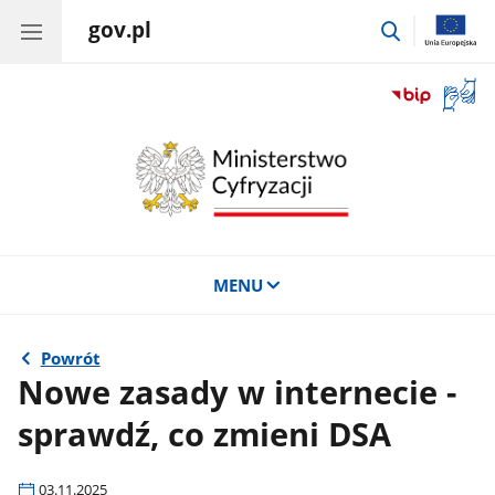
gov.pl
przejdź
do
wyszukiwar
Otwór
okno
z
tłuma
języka
migow
MENU
Powrót
Nowe zasady w internecie -
sprawdź, co zmieni DSA
03.11.2025