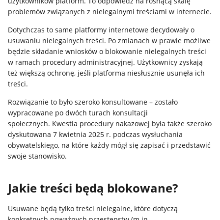
użytkowników platform. To odpowiedź na rosnącą skalę
problemów związanych z nielegalnymi treściami w internecie.
Dotychczas to same platformy internetowe decydowały o
usuwaniu nielegalnych treści. Po zmianach w prawie możliwe
będzie składanie wniosków o blokowanie nielegalnych treści
w ramach procedury administracyjnej. Użytkownicy zyskają
też większą ochronę, jeśli platforma niesłusznie usunęła ich
treści.
Rozwiązanie to było szeroko konsultowane – zostało
wypracowane po dwóch turach konsultacji
społecznych. Kwestia procedury nakazowej była także szeroko
dyskutowana 7 kwietnia 2025 r. podczas wysłuchania
obywatelskiego, na które każdy mógł się zapisać i przedstawić
swoje stanowisko.
Jakie treści będą blokowane?
Usuwane będą tylko treści nielegalne, które dotyczą
konkretnych poważnych przestępstw (m.in.