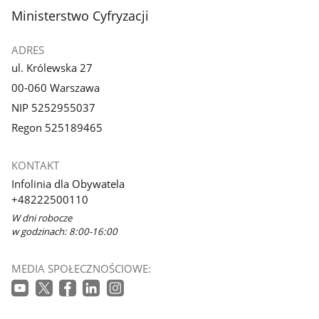
z
z
stopka
Ministerstwo Cyfryzacji
galerii.
galerii.
ADRES
ul. Królewska 27
00-060 Warszawa
NIP 5252955037
Regon 525189465
KONTAKT
Infolinia dla Obywatela
+48222500110
W dni robocze
w godzinach: 8:00-16:00
MEDIA SPOŁECZNOŚCIOWE: