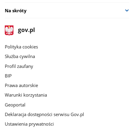
Na skróty
stopka
Strona
gov.pl
gov.pl
główna
gov.pl
Polityka cookies
Służba cywilna
Profil zaufany
BIP
Prawa autorskie
Warunki korzystania
Geoportal
Deklaracja dostępności serwisu Gov.pl
Ustawienia prywatności