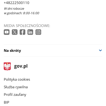
+48222500110
W dni robocze
w godzinach: 8:00-16:00
MEDIA SPOŁECZNOŚCIOWE:
Na skróty
stopka
Strona
gov.pl
gov.pl
główna
gov.pl
Polityka cookies
Służba cywilna
Profil zaufany
BIP