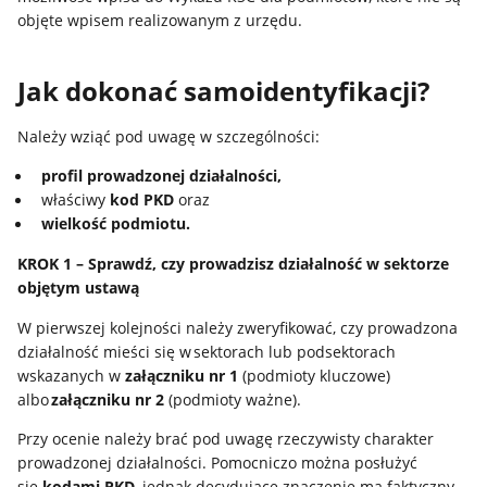
objęte wpisem realizowanym z urzędu.
Jak dokonać samoidentyfikacji?
Należy wziąć pod uwagę w szczególności:
profil prowadzonej działalności,
właściwy
kod PKD
oraz
wielkość podmiotu.
KROK 1 – Sprawdź, czy prowadzisz działalność w sektorze
objętym ustawą
W pierwszej kolejności należy zweryfikować, czy prowadzona
działalność mieści się w sektorach lub podsektorach
wskazanych w
załączniku nr 1
(podmioty kluczowe)
albo
załączniku nr 2
(podmioty ważne).
Przy ocenie należy brać pod uwagę rzeczywisty charakter
prowadzonej działalności. Pomocniczo można posłużyć
się
kodami PKD
, jednak decydujące znaczenie ma faktyczny