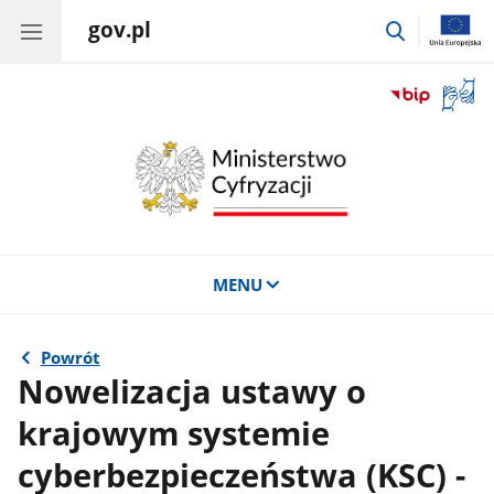
gov.pl
przejdź
do
wyszukiwar
Otwór
okno
z
tłuma
języka
migow
MENU
Powrót
Nowelizacja ustawy o
krajowym systemie
cyberbezpieczeństwa (KSC) -