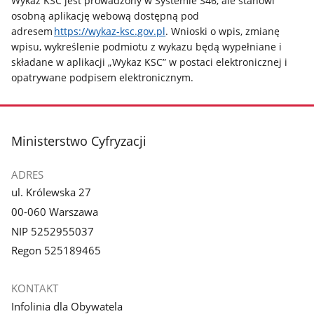
Wykaz KSC jest prowadzony w Systemie S46, ale stanowi
osobną aplikację webową dostępną pod
adresem
https://wykaz-ksc.gov.pl
. Wnioski o wpis, zmianę
wpisu, wykreślenie podmiotu z wykazu będą wypełniane i
składane w aplikacji „Wykaz KSC” w postaci elektronicznej i
opatrywane podpisem elektronicznym.
stopka
Ministerstwo Cyfryzacji
ADRES
ul. Królewska 27
00-060 Warszawa
NIP 5252955037
Regon 525189465
KONTAKT
Infolinia dla Obywatela