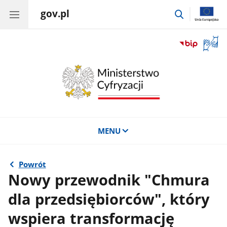
gov.pl
przejdź
do
wyszukiwar
Otwór
okno
z
tłuma
języka
migow
MENU
Powrót
Nowy przewodnik "Chmura
dla przedsiębiorców", który
wspiera transformację