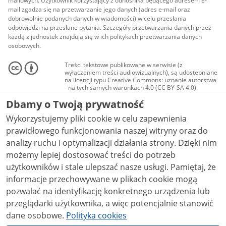
mailowych. Użytkownik korzystający z odnośnika będącego adresem e-
mail zgadza się na przetwarzanie jego danych (adres e-mail oraz
dobrowolnie podanych danych w wiadomości) w celu przesłania
odpowiedzi na przesłane pytania. Szczegóły przetwarzania danych przez
każdą z jednostek znajdują się w ich politykach przetwarzania danych
osobowych.
Treści tekstowe publikowane w serwisie (z
wyłączeniem treści audiowizualnych), są udostępniane
na licencji typu Creative Commons: uznanie autorstwa
- na tych samych warunkach 4.0 (CC BY-SA 4.0).
Materiały audiowizualne, w tym zdjęcia, materiały
Dbamy o Twoją prywatność
audio i wideo, są udostępniane na licencji typu
Creative Commons: uznanie autorstwa użycie
Wykorzystujemy pliki cookie w celu zapewnienia
niekomercyjne - bez utworów zależnych 4.0 (CC BY-
NC-ND 4.0), o ile nie jest to stwierdzone inaczej.
prawidłowego funkcjonowania naszej witryny oraz do
analizy ruchu i optymalizacji działania strony. Dzięki nim
możemy lepiej dostosować treści do potrzeb
użytkowników i stale ulepszać nasze usługi. Pamiętaj, że
informacje przechowywane w plikach cookie mogą
pozwalać na identyfikację konkretnego urządzenia lub
przeglądarki użytkownika, a więc potencjalnie stanowić
dane osobowe.
Polityka cookies