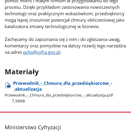
pomóc mikro i małym firmom w przygotowaniu do tego
procesu. Dzięki przykładom zastosowania nowoczesnych
technologii oraz praktycznym wskazówkom, przedsiębiorcy
mogą lepiej zrozumieć potencjał chmury obliczeniowej jako
katalizatora zmiany technologicznej w biznesie.
Zachęcamy do zapoznania się z nim i do zgłaszania uwag,
komentarzy oraz pomysłów na dalszy rozwój tego narzędzia
na adres
pcho@cyfra.gov.pl
.
Materiały
Przewodnik​_-​_Chmura​_dla​_przedsiębiorców​_-​
_aktualizacja
Przewodnik​_-​_Chmura​_dla​_przedsiębiorców​_-​_aktualizacja.pdf
7.33MB
stopka
Ministerstwo Cyfryzacji