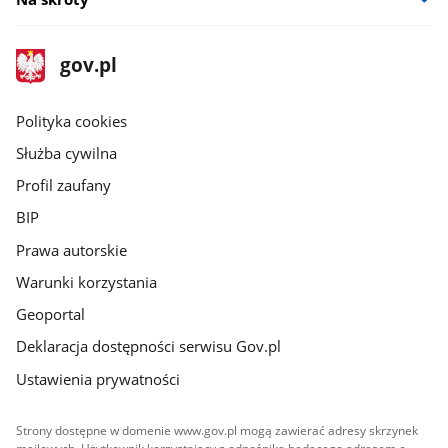
stopka
Strona
gov.pl
gov.pl
główna
gov.pl
Polityka cookies
Służba cywilna
Profil zaufany
BIP
Prawa autorskie
Warunki korzystania
Geoportal
Deklaracja dostępności serwisu Gov.pl
Ustawienia prywatności
Strony dostępne w domenie www.gov.pl mogą zawierać adresy skrzynek