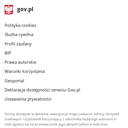
stopka
Strona
gov.pl
gov.pl
główna
gov.pl
Polityka cookies
Służba cywilna
Profil zaufany
BIP
Prawa autorskie
Warunki korzystania
Geoportal
Deklaracja dostępności serwisu Gov.pl
Ustawienia prywatności
Strony dostępne w domenie www.gov.pl mogą zawierać adresy skrzynek
mailowych. Użytkownik korzystający z odnośnika będącego adresem e-
mail zgadza się na przetwarzanie jego danych (adres e-mail oraz