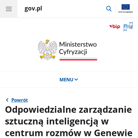
gov.pl
przejdź
do
wyszukiwar
Otwór
okno
z
tłuma
języka
migow
MENU
Powrót
Odpowiedzialne zarządzanie
sztuczną inteligencją w
centrum rozmów w Genewie