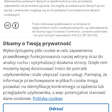
dobrowolnie podanych danych w wiadomości) w celu przesłania
odpowiedzi na przesłane pytania. Szczegóły przetwarzania danych przez
każdą z jednostek znajdują się w ich politykach przetwarzania danych
osobowych.
Treści tekstowe publikowane w serwisie (z
wyłączeniem treści audiowizualnych), są udostępniane
na licencji typu Creative Commons: uznanie autorstwa
- na tych samych warunkach 4.0 (CC BY-SA 4.0).
Materiały audiowizualne, w tym zdjęcia, materiały
Dbamy o Twoją prywatność
audio i wideo, są udostępniane na licencji typu
Creative Commons: uznanie autorstwa użycie
Wykorzystujemy pliki cookie w celu zapewnienia
niekomercyjne - bez utworów zależnych 4.0 (CC BY-
NC-ND 4.0), o ile nie jest to stwierdzone inaczej.
prawidłowego funkcjonowania naszej witryny oraz do
analizy ruchu i optymalizacji działania strony. Dzięki nim
możemy lepiej dostosować treści do potrzeb
użytkowników i stale ulepszać nasze usługi. Pamiętaj, że
informacje przechowywane w plikach cookie mogą
pozwalać na identyfikację konkretnego urządzenia lub
przeglądarki użytkownika, a więc potencjalnie stanowić
dane osobowe.
Polityka cookies
Odrzuć