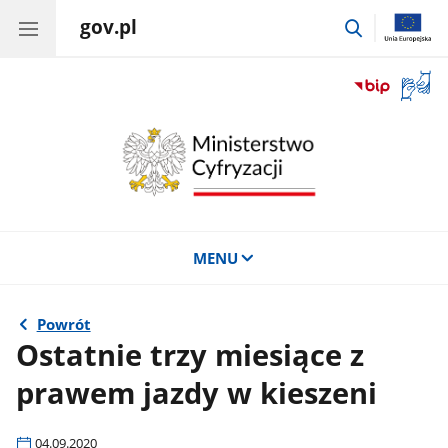
gov.pl
przejdź
do
wyszukiwar
Otwór
okno
z
tłuma
języka
migow
MENU
Powrót
Ostatnie trzy miesiące z
prawem jazdy w kieszeni
04.09.2020