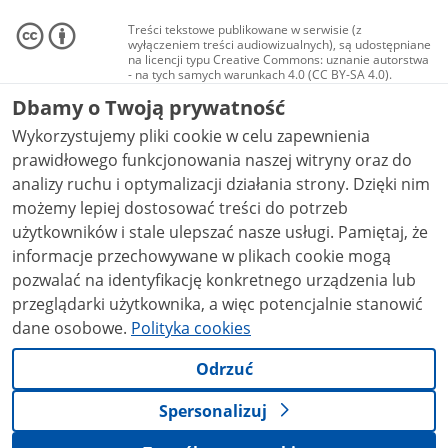
Treści tekstowe publikowane w serwisie (z
wyłączeniem treści audiowizualnych), są udostępniane
na licencji typu Creative Commons: uznanie autorstwa
- na tych samych warunkach 4.0 (CC BY-SA 4.0).
Materiały audiowizualne, w tym zdjęcia, materiały
Dbamy o Twoją prywatność
audio i wideo, są udostępniane na licencji typu
Creative Commons: uznanie autorstwa użycie
Wykorzystujemy pliki cookie w celu zapewnienia
niekomercyjne - bez utworów zależnych 4.0 (CC BY-
NC-ND 4.0), o ile nie jest to stwierdzone inaczej.
prawidłowego funkcjonowania naszej witryny oraz do
analizy ruchu i optymalizacji działania strony. Dzięki nim
możemy lepiej dostosować treści do potrzeb
użytkowników i stale ulepszać nasze usługi. Pamiętaj, że
informacje przechowywane w plikach cookie mogą
pozwalać na identyfikację konkretnego urządzenia lub
przeglądarki użytkownika, a więc potencjalnie stanowić
dane osobowe.
Polityka cookies
Odrzuć
Spersonalizuj