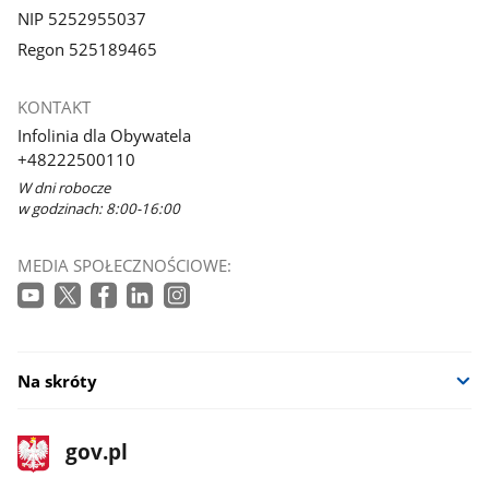
NIP 5252955037
Regon 525189465
KONTAKT
Infolinia dla Obywatela
+48222500110
W dni robocze
w godzinach: 8:00-16:00
MEDIA SPOŁECZNOŚCIOWE:
Na skróty
stopka
Strona
gov.pl
gov.pl
główna