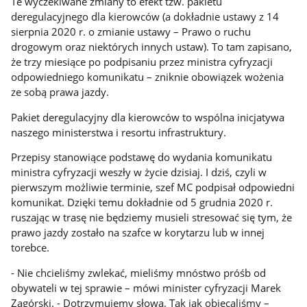
Te wyczekiwane zmiany to efekt tzw. pakietu
deregulacyjnego dla kierowców (a dokładnie ustawy z 14
sierpnia 2020 r. o zmianie ustawy – Prawo o ruchu
drogowym oraz niektórych innych ustaw). To tam zapisano,
że trzy miesiące po podpisaniu przez ministra cyfryzacji
odpowiedniego komunikatu – zniknie obowiązek wożenia
ze sobą prawa jazdy.
Pakiet deregulacyjny dla kierowców to wspólna inicjatywa
naszego ministerstwa i resortu infrastruktury.
Przepisy stanowiące podstawę do wydania komunikatu
ministra cyfryzacji weszły w życie dzisiaj. I dziś, czyli w
pierwszym możliwie terminie, szef MC podpisał odpowiedni
komunikat. Dzięki temu dokładnie od 5 grudnia 2020 r.
ruszając w trasę nie będziemy musieli stresować się tym, że
prawo jazdy zostało na szafce w korytarzu lub w innej
torebce.
- Nie chcieliśmy zwlekać, mieliśmy mnóstwo próśb od
obywateli w tej sprawie – mówi minister cyfryzacji Marek
Zagórski. - Dotrzymujemy słowa. Tak jak obiecaliśmy –