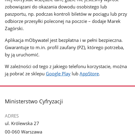
zobowiązani do okazania dowodu osobistego lub
paszportu, np. podczas kontroli biletów w pociągu lub przy
odbiorze przesyłki poleconej na poczcie – dodaje Marek
Zagórski.
Aplikacja mObywatel
jest bezpłatna i w pełni bezpieczna.
Gwarantuje to m.in. profil zaufany (PZ), którego potrzeba,
by ją uruchomić.
W zależności od tego z jakiego telefonu korzystacie, można
ją pobrać ze sklepu
Google Play
lub
AppStore
.
stopka
Ministerstwo Cyfryzacji
ADRES
ul. Królewska 27
00-060 Warszawa