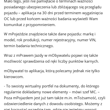
Mało tego, jeśli nie pamiętacie o terminach ważności
posiadanego ubezpieczenia lub zbliżającego się przeglądu
pojazdu – aplikacja na 30 dni przed terminem wygaśnięcia
OC lub przed końcem ważności badania wyświetli Wam
komunikat z przypomnieniem.
W mPojeździe znajdziecie także dane pojazdu: markę i
model, rok produkcji, numer rejestracyjny, numer VIN,
termin badania technicznego.
Wraz z mPrawem Jazdy w mObywatelu pojawi się także
możliwość sprawdzenia od ręki liczby punktów karnych.
mObywatel to aplikacja, którą polecamy jednak nie tylko
kierowcom.
- To swoisty wirtualny portfel na dokumenty, do którego
regularnie dokładamy nowe elementy – mówi szef MC. –
Poza mPojazdem jest już tam także m.in. mTożsamość, czyli
odzwierciedlenie danych z dowodu osobistego. Możemy z
niej korzystać wszędzie tam, gdzie nie jesteśmy wprost