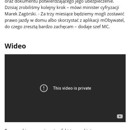
oraz dokumentu potwierdzającego jego ubezpieczenie.
Dzisiaj zrobiliśmy kolejny krok – mówi minister cyfryzacji
Marek Zagórski. - Za trzy miesiące będziemy mogli zostawić
prawo jazdy w domu albo skorzystać z aplikacji mObywatel,
do czego zresztą bardzo zachęcam – dodaje szef MC.
Wideo