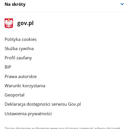
Na skróty
stopka
Strona
gov.pl
gov.pl
główna
gov.pl
Polityka cookies
Służba cywilna
Profil zaufany
BIP
Prawa autorskie
Warunki korzystania
Geoportal
Deklaracja dostępności serwisu Gov.pl
Ustawienia prywatności
Strony dostępne w domenie www.gov.pl mogą zawierać adresy skrzynek