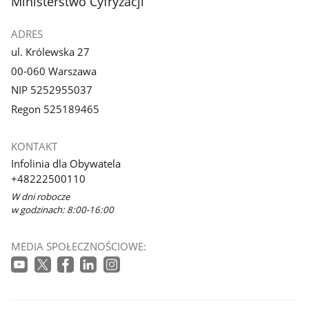
stopka
Ministerstwo Cyfryzacji
ADRES
ul. Królewska 27
00-060 Warszawa
NIP 5252955037
Regon 525189465
KONTAKT
Infolinia dla Obywatela
+48222500110
W dni robocze
w godzinach: 8:00-16:00
MEDIA SPOŁECZNOŚCIOWE: