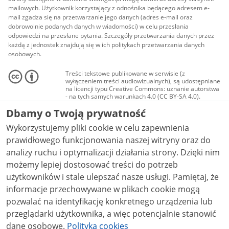
mailowych. Użytkownik korzystający z odnośnika będącego adresem e-
mail zgadza się na przetwarzanie jego danych (adres e-mail oraz
dobrowolnie podanych danych w wiadomości) w celu przesłania
odpowiedzi na przesłane pytania. Szczegóły przetwarzania danych przez
każdą z jednostek znajdują się w ich politykach przetwarzania danych
osobowych.
Treści tekstowe publikowane w serwisie (z
wyłączeniem treści audiowizualnych), są udostępniane
na licencji typu Creative Commons: uznanie autorstwa
- na tych samych warunkach 4.0 (CC BY-SA 4.0).
Materiały audiowizualne, w tym zdjęcia, materiały
Dbamy o Twoją prywatność
audio i wideo, są udostępniane na licencji typu
Creative Commons: uznanie autorstwa użycie
Wykorzystujemy pliki cookie w celu zapewnienia
niekomercyjne - bez utworów zależnych 4.0 (CC BY-
NC-ND 4.0), o ile nie jest to stwierdzone inaczej.
prawidłowego funkcjonowania naszej witryny oraz do
analizy ruchu i optymalizacji działania strony. Dzięki nim
możemy lepiej dostosować treści do potrzeb
użytkowników i stale ulepszać nasze usługi. Pamiętaj, że
informacje przechowywane w plikach cookie mogą
pozwalać na identyfikację konkretnego urządzenia lub
przeglądarki użytkownika, a więc potencjalnie stanowić
dane osobowe.
Polityka cookies