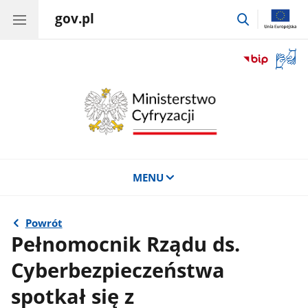
gov.pl
przejdź
do
wyszukiwar
Otwór
okno
z
tłuma
języka
migow
MENU
Powrót
Pełnomocnik Rządu ds.
Cyberbezpieczeństwa
spotkał się z