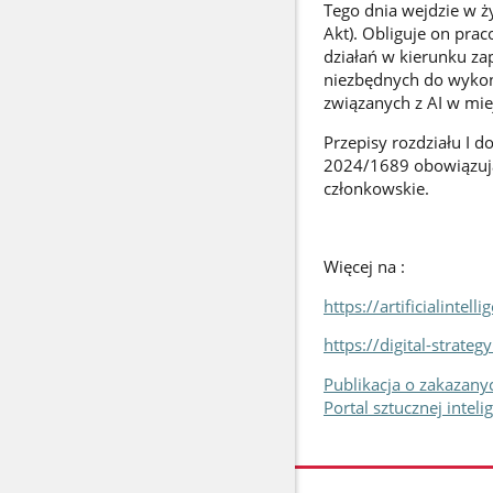
Tego dnia wejdzie w ży
Akt). Obliguje on pra
działań w kierunku za
niezbędnych do wykon
związanych z AI w mie
Przepisy rozdziału I d
2024/1689 obowiązują 
członkowskie.
Więcej na :
https://artificialintell
https://digital-strate
Publikacja o zakazany
Portal sztucznej inteli