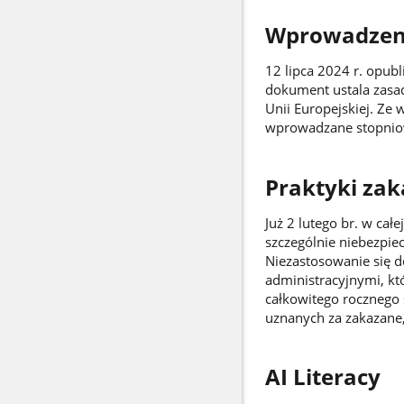
Wprowadzeni
12 lipca 2024 r. opu
dokument ustala zasad
Unii Europejskiej. Ze
wprowadzane stopnio
Praktyki za
Już 2 lutego br. w ca
szczególnie niebezpie
Niezastosowanie się d
administracyjnymi, kt
całkowitego rocznego
uznanych za zakazane
AI Literacy