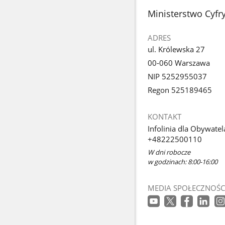
stopka
Ministerstwo Cyfry
ADRES
ul. Królewska 27
00-060 Warszawa
NIP 5252955037
Regon 525189465
KONTAKT
Infolinia dla Obywatel
+48222500110
W dni robocze
w godzinach: 8:00-16:00
MEDIA SPOŁECZNOŚC