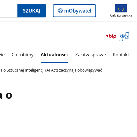
Logowanie
SZUKAJ
mObywatel
do
panelu
Otwórz
okno
z
tłumac
wie
Co robimy
Aktualności
Załatw sprawę
Kontakt
języka
migowe
 o Sztucznej Inteligencji (AI Act) zaczynają obowiązywać
a o