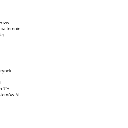
czowy
 na terenie
dą
 rynek
i
ub 7%
ystemów AI