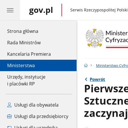
gov.pl
gov.pl
Serwis Rzeczypospolitej Polski
gov.pl
Strona główna
Rada Ministrów
Kancelaria Premiera
Ministerstwa
Ministerstwo Cyfry
Urzędy, instytucje
Powrót
i placówki RP
Pierwsze
Sztucznej
Usługi dla obywatela
zaczyna
Usługi dla przedsiębiorcy
Usługi dla urzędnika