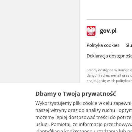
stopka
Strona
gov.pl
gov.pl
główna
gov.pl
Polityka cookies
Sł
Deklaracja dostępnośc
Strony dostępne w domenie
danych (adres e-mail oraz 
znajdują się w ich polityk
Treści teksto
Dbamy o Twoją prywatność
udostępniane
warunkach 4.0
Wykorzystujemy pliki cookie w celu zapewn
są udostępni
bez utworów z
naszej witryny oraz do analizy ruchu i optymalizacj
możemy lepiej dostosować treści do potrzeb
usługi. Pamiętaj, że informacje przechowywane w plikach cookie mogą pozwalać na
identyfikację konkretnego urządzenia lub pr