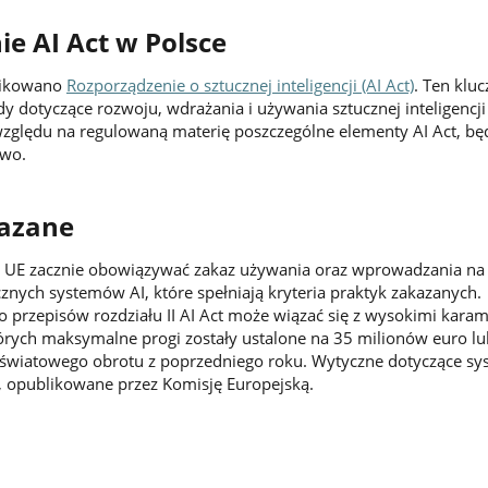
e AI Act w Polsce
blikowano
Rozporządzenie o sztucznej inteligencji (AI Act)
. Ten klu
y dotyczące rozwoju, wdrażania i używania sztucznej inteligencji
 względu na regulowaną materię poszczególne elementy AI Act, bę
wo.
kazane
łej UE zacznie obowiązywać zakaz używania oraz wprowadzania na
cznych systemów AI, które spełniają kryteria praktyk zakazanych.
o przepisów rozdziału II AI Act może wiązać się z wysokimi karam
órych maksymalne progi zostały ustalone na 35 milionów euro l
 światowego obrotu z poprzedniego roku. Wytyczne dotyczące s
, opublikowane przez Komisję Europejską.