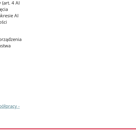
(art. 4 AI
ęcia
kresie AI
ości
porządzenia
ństwa
półpracy -