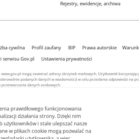
Rejestry, ewidencje, archiwa
użba cywilna
Profil zaufany
BIP
Prawa autorskie
Warunki
i serwisu Gov.pl
Ustawienia prywatności
 www.gov.pl mogą zawierać adresy skrzynek mailowych. Użytkownik korzystający
dobrowolnie podanych danych w wiadomości) w celu przesłania odpowiedzi na prz
ach przetwarzania danych osobowych.
we publikowane w serwisie (z wyłączeniem treści audiowizualnych), są
 na licencji typu Creative Commons: uznanie autorstwa - na tych samych
 (CC BY-SA 4.0). Materiały audiowizualne, w tym zdjęcia, materiały audio i wideo
ienia prawidłowego funkcjonowania
ane na licencji typu Creative Commons: uznanie autorstwa użycie niekomercyjne 
ależnych 4.0 (CC BY-NC-ND 4.0), o ile nie jest to stwierdzone inaczej.
i działania strony. Dzięki nim
 użytkowników i stale ulepszać nasze
zeglądarki użytkownika, a więc