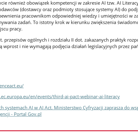
cie również obowiązek kompetencji w zakresie AI tzw. AI Literacy 
codawców (dostawcy oraz podmioty stosujące systemy AI) do podj
pewnienia pracownikom odpowiedniej wiedzy i umiejętności w za
ywania zadań. To istotny krok w kierunku zwiększenia świadom
jscu pracy.
ot. przepisów ogólnych i rozdziału II dot. zakazanych praktyk roz
wprost i nie wymagają podjęcia działań legislacyjnych przez pa
igenceact.eu/
gy.ec.europa.eu/en/events/third-ai-pact-webinar-ai-literacy
ch systemach AI w AI Act. Ministerstwo Cyfryzacji zaprasza do ws
gencji - Portal Gov.pl