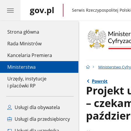
gov.pl
gov.pl
Serwis Rzeczypospolitej Polski
gov.pl
Strona główna
Rada Ministrów
Kancelaria Premiera
Ministerstwa
Ministerstwo Cyfry
Urzędy, instytucje
Powrót
i placówki RP
Projekt 
– czekam
Usługi dla obywatela
paździer
Usługi dla przedsiębiorcy
Usługi dla urzędnika