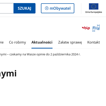
Logowanie
SZUKAJ
mObywatel
do
panelu
Otwórz
okno
z
tłumac
wie
Co robimy
Aktualności
Załatw sprawę
Kontakt
języka
migowe
ymi – czekamy na Wasze opinie do 2 października 2024 r.
nymi