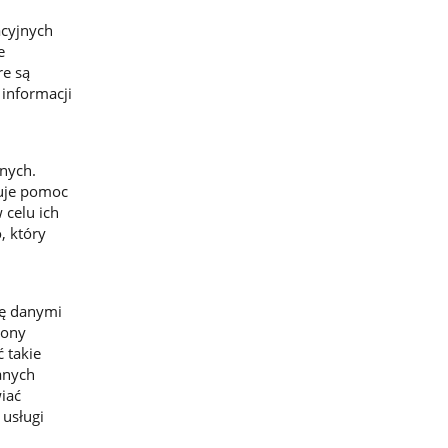
acyjnych
e
re są
informacji
nych.
ruje pomoc
celu ich
, który
ię danymi
rony
 takie
anych
iać
usługi