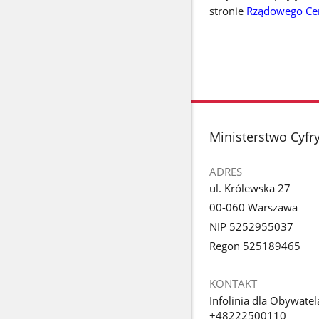
stronie
Rządowego Cen
stopka
Ministerstwo Cyfry
ADRES
ul. Królewska 27
00-060 Warszawa
NIP 5252955037
Regon 525189465
KONTAKT
Infolinia dla Obywatel
+48222500110