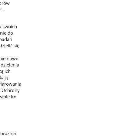
torów
e –
u swoich
nie do
 badań
zielić się
nie nowe
dzielenia
ą ich
kają
fiarowania
u Ochrony
wanie im
oraz na