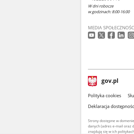
W dni robocze
w godzinach: 8:00-16:00
MEDIA SPOŁECZNOŚC
stopka
Strona
gov.pl
gov.pl
główna
gov.pl
Polityka cookies
Sł
Deklaracja dostępnośc
Strony dostępne w domenie
danych (adres e-mail oraz 
znajdują się w ich polityk