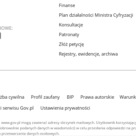
Finanse
Plan działalności Ministra Cyfryzacji
Konsultacje
IOWE:
Patronaty
Złóż petycję
Rejestry, ewidencje, archiwa
użba cywilna
Profil zaufany
BIP
Prawa autorskie
Warunki
i serwisu Gov.pl
Ustawienia prywatności
 www.gov.pl mogą zawierać adresy skrzynek mailowych. Użytkownik korzystający
dobrowolnie podanych danych w wiadomości) w celu przesłania odpowiedzi na prz
ach przetwarzania danych osobowych.