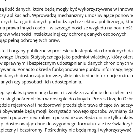
zą ilość danych, które będą mogły być wykorzystywane w innow
 czy aplikacjach. Wprowadzą mechanizmy umożliwiające ponown
órych kategorii danych pochodzących z sektora publicznego, któ
na prawa innych osób – w szczególności ze względu na poufność 
praw własności intelektualnej czy ochronę danych osobowych,
jąc pełną ochronę tych praw.
eli i organy publiczne w procesie udostępniania chronionych da
wnego Urzędu Statystycznego jako podmiot właściwy, który ofe
 sprawnym i bezpiecznym udostępnianiu danych chronionych w 
wania. Ponadto określa funkcjonowanie punktu informacyjnego
danych dostarczając im wszystkie niezbędne informacje m.in. o
anych czy sposobach ich udostępniania.
pisy ułatwią wymianę danych i zwiększą zaufanie do dzielenia s
 usługi pośrednictwa w dostępie do danych. Prezes Urzędu Och
ie rejestrował i nadzorował przedsiębiorstwa chcące świadczyć
y i obywatele będą mogli korzystać z nowego sposobu wymiany d
ych poprzez neutralnych pośredników. Będą oni nie tylko ułatw
p. dostosowując dane do wygodnego formatu), ale też świadczyć 
pieczny i bezstronny. Pośrednicy nie będą mogli wykorzystywać