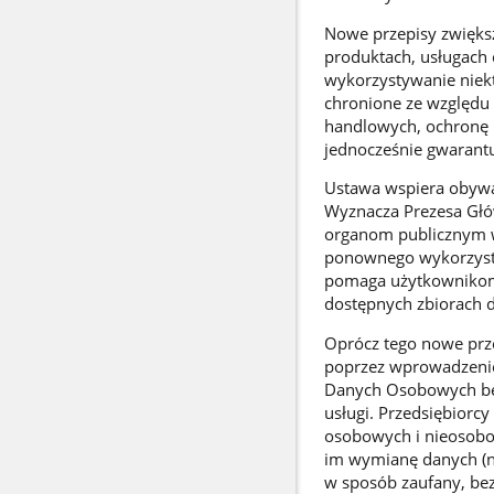
Nowe przepisy zwięks
produktach, usługach
wykorzystywanie niekt
chronione ze względu 
handlowych, ochronę 
jednocześnie gwarantu
Ustawa wspiera obywat
Wyznacza Prezesa Głó
organom publicznym w
ponownego wykorzysty
pomaga użytkownikom 
dostępnych zbiorach d
Oprócz tego nowe prze
poprzez wprowadzenie
Danych Osobowych będz
usługi. Przedsiębiorc
osobowych i nieosobow
im wymianę danych (n
w sposób zaufany, bez