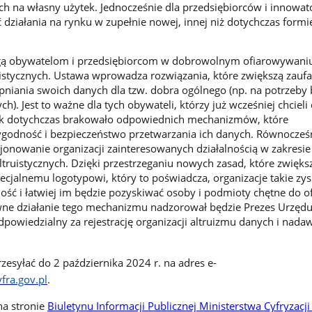
h na własny użytek. Jednocześnie dla przedsiębiorców i innowa
 działania na rynku w zupełnie nowej, innej niż dotychczas formi
ą obywatelom i przedsiębiorcom w dobrowolnym ofiarowywani
istycznych. Ustawa wprowadza rozwiązania, które zwiększą zaufa
niania swoich danych dla tzw. dobra ogólnego (np. na potrzeby
. Jest to ważne dla tych obywateli, którzy już wcześniej chcieli d
k dotychczas brakowało odpowiednich mechanizmów, które
godność i bezpieczeństwo przetwarzania ich danych. Równocześ
jonowanie organizacji zainteresowanych działalnością w zakresie 
truistycznych. Dzięki przestrzeganiu nowych zasad, które zwiększ
ecjalnemu logotypowi, który to poświadcza, organizacje takie zys
ść i łatwiej im będzie pozyskiwać osoby i podmioty chętne do o
ne działanie tego mechanizmu nadzorował będzie Prezes Urzęd
wiedzialny za rejestrację organizacji altruizmu danych i nada
esyłać do 2 października 2024 r. na adres e-
fra.gov.pl
.
na stronie
Biuletynu Informacji Publicznej Ministerstwa Cyfryzacji