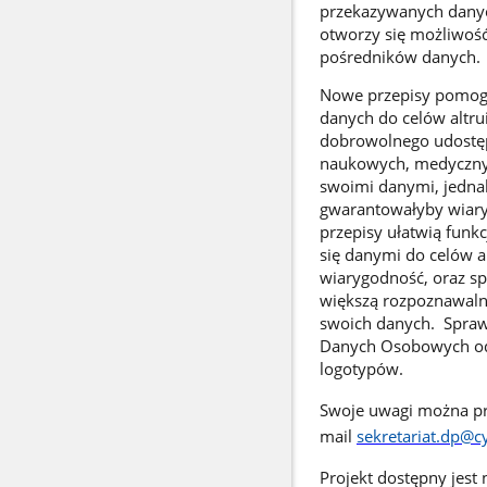
przekazywanych danyc
otworzy się możliwość
pośredników danych.
Nowe przepisy pomog
danych do celów altru
dobrowolnego udostęp
naukowych, medycznych)
swoimi danymi, jedna
gwarantowałyby wiary
przepisy ułatwią funkc
się danymi do celów al
wiarygodność, oraz sp
większą rozpoznawalno
swoich danych. Spraw
Danych Osobowych odpo
logotypów.
Swoje uwagi można prz
mail
sekretariat.dp@cy
Projekt dostępny jest 