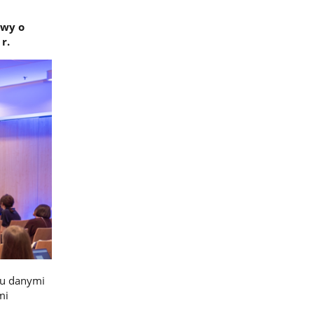
awy o
r.
iu danymi
mi