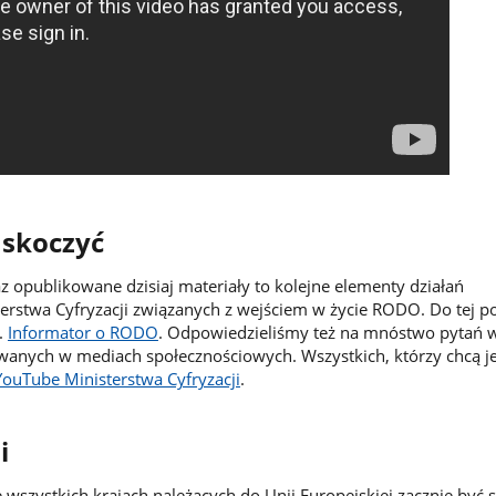
askoczyć
z opublikowane dzisiaj materiały to kolejne elementy działań
erstwa Cyfryzacji związanych z wejściem w życie RODO. Do tej p
.
Informator o RODO
. Odpowiedzieliśmy też na mnóstwo pytań w
anych w mediach społecznościowych. Wszystkich, którzy chcą je
YouTube Ministerstwa Cyfryzacji
.
i
wszystkich krajach należących do Unii Europejskiej zacznie być