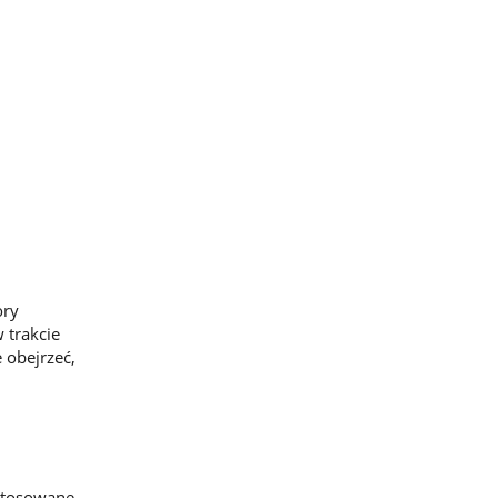
ory
 trakcie
 obejrzeć,
 stosowane