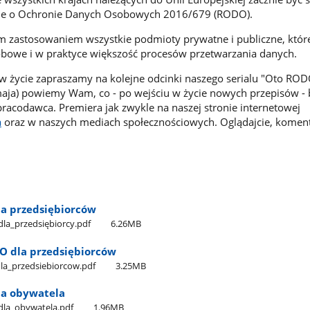
ie o Ochronie Danych Osobowych 2016/679 (RODO).
zastosowaniem wszystkie podmioty prywatne i publiczne, któr
obowe i w praktyce większość procesów przetwarzania danych.
 życie zapraszamy na kolejne odcinki naszego serialu "Oto ROD
 maja) powiemy Wam, co - po wejściu w życie nowych przepisów - 
racodawca. Premiera jak zwykle na naszej stronie internetowej
a
oraz w naszych mediach społecznościowych. Oglądajcie, koment
la przedsiębiorców
la​_przedsiębiorcy.pdf
6.26MB
 dla przedsiębiorców
a​_przedsiebiorcow.pdf
3.25MB
la obywatela
dla​_obywatela.pdf
1.96MB