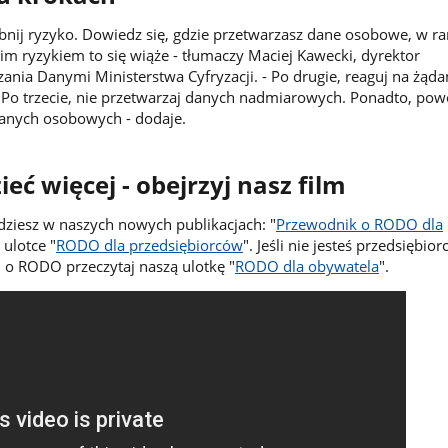
bnij ryzyko. Dowiedz się, gdzie przetwarzasz dane osobowe, w r
akim ryzykiem to się wiąże - tłumaczy Maciej Kawecki, dyrektor
nia Danymi Ministerstwa Cyfryzacji. - Po drugie, reaguj na żąda
 Po trzecie, nie przetwarzaj danych nadmiarowych. Ponadto, pow
anych osobowych - dodaje.
eć więcej - obejrzyj nasz film
jdziesz w naszych nowych publikacjach: "
Przewodnik o RODO dla
 ulotce "
RODO dla przedsiębiorców
". Jeśli nie jesteś przedsiębiorc
j o RODO przeczytaj naszą ulotkę "
RODO dla obywatela
".