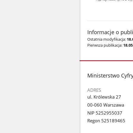
Informacje o publ
Ostatnia modyfikacja:
18.
Pierwsza publikacja:
18.05
stopka
Ministerstwo Cyfry
ADRES
ul. Królewska 27
00-060 Warszawa
NIP 5252955037
Regon 525189465