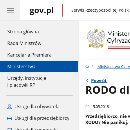
gov.pl
gov.pl
Serwis Rzeczypospolitej Polski
gov.pl
Strona główna
Rada Ministrów
Kancelaria Premiera
Ministerstwa
Ministerstwo Cyfry
Urzędy, instytucje
Powrót
i placówki RP
RODO dla
Usługi dla obywatela
15.05.2018
Przedsiębiorco, nie 
Usługi dla przedsiębiorcy
RODO? Nie panikuj. O
Usługi dla urzędnika