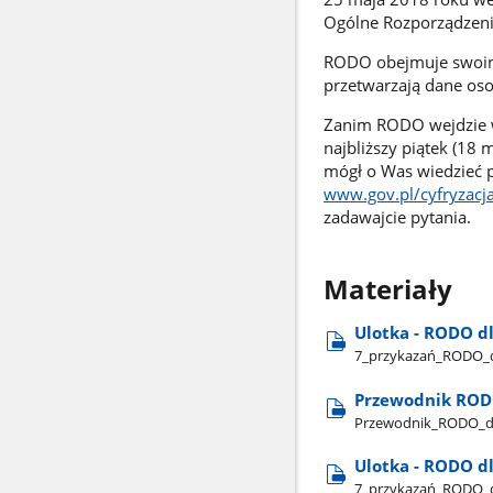
Ogólne Rozporządzen
RODO obejmuje swoim 
przetwarzają dane os
Zanim RODO wejdzie w
najbliższy piątek (18
mógł o Was wiedzieć p
www.gov.pl/cyfryzacj
zadawajcie pytania.
Materiały
Ulotka - RODO d
7​_przykazań​_RODO​_d
Przewodnik RODO
Przewodnik​_RODO​_dl
Ulotka - RODO d
7​_przykazań​_RODO​_