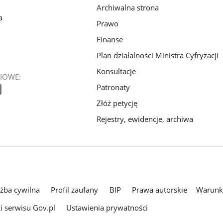
Archiwalna strona
a
Prawo
Finanse
Plan działalności Ministra Cyfryzacji
Konsultacje
IOWE:
Patronaty
Złóż petycję
Rejestry, ewidencje, archiwa
użba cywilna
Profil zaufany
BIP
Prawa autorskie
Warunki
i serwisu Gov.pl
Ustawienia prywatności