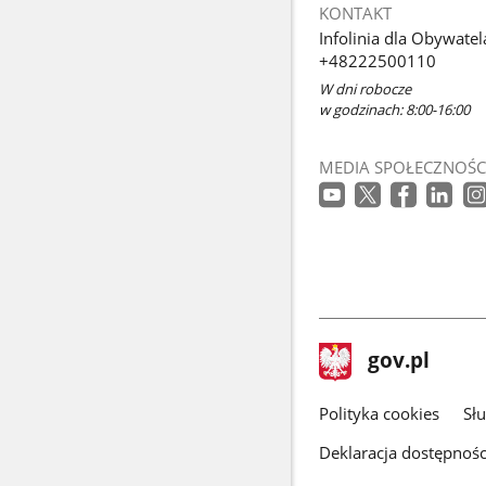
KONTAKT
Infolinia dla Obywatel
+48222500110
W dni robocze
w godzinach: 8:00-16:00
MEDIA SPOŁECZNOŚC
stopka
Strona
gov.pl
gov.pl
główna
gov.pl
Polityka cookies
Sł
Deklaracja dostępnośc