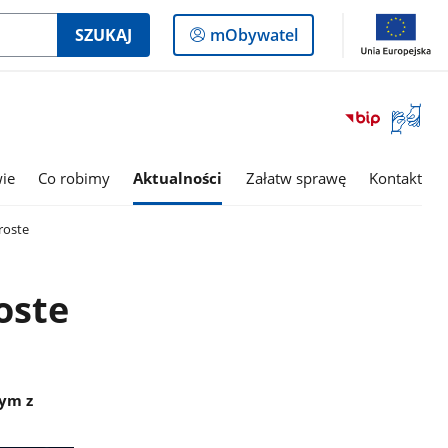
Logowanie
SZUKAJ
mObywatel
do
panelu
Otwórz
okno
z
tłumac
wie
Co robimy
Aktualności
Załatw sprawę
Kontakt
języka
migowe
roste
oste
nym z