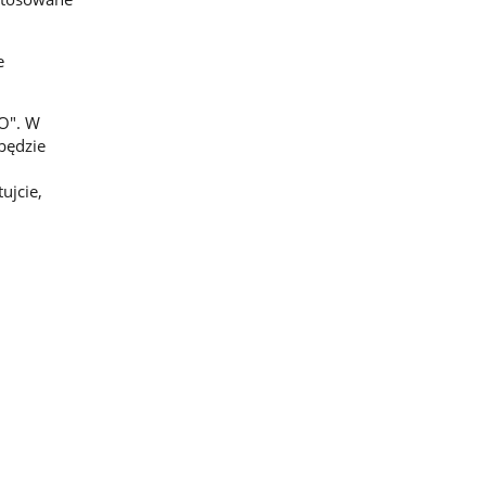
e
O". W
będzie
ujcie,