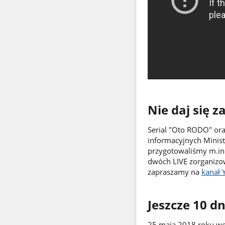
Nie daj się z
Serial "Oto RODO" ora
informacyjnych Minist
przygotowaliśmy m.in
dwóch LIVE zorganizow
zapraszamy na
kanał 
Jeszcze 10 dn
25 maja 2018 roku we 