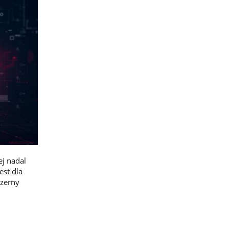
ej nadal
est dla
szerny