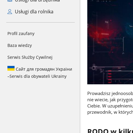
Usługi dla rolnika
Profil zaufany
Baza wiedzy
Serwis Służby Cywilnej
Сайт для громадян України
–
Serwis dla obywateli Ukrainy
Prowadzisz jednoosobo
nie wiecie, jak przygo
Ciebie. W uzupełnieni
przewodnik, w których
RODO w kilk