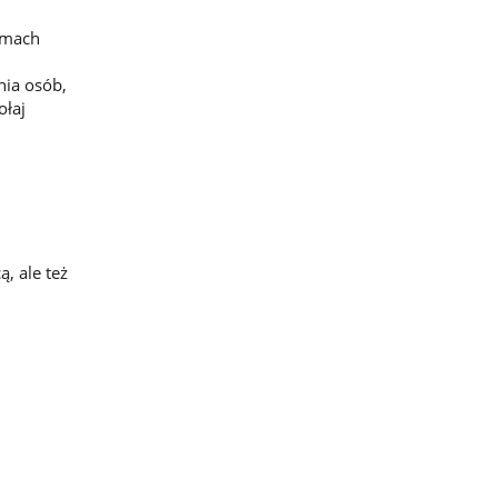
amach
nia osób,
ołaj
ą, ale też