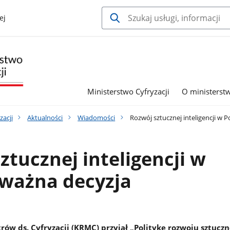
ej
Ministerstwo Cyfryzacji
O ministerst
zacji
Aktualności
Wiadomości
Rozwój sztucznej inteligencji w P
ztucznej inteligencji w
 ważna decyzja
ów ds. Cyfryzacji (KRMC) przyjął „Politykę rozwoju sztuczn