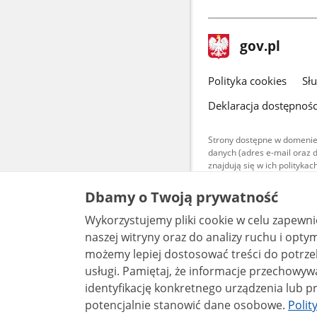
stopka
Strona
gov.pl
gov.pl
główna
gov.pl
Polityka cookies
Sł
Deklaracja dostępnośc
Strony dostępne w domenie
danych (adres e-mail oraz 
znajdują się w ich polityk
Treści teksto
Dbamy o Twoją prywatność
udostępniane
warunkach 4.0
Wykorzystujemy pliki cookie w celu zapewn
są udostępni
bez utworów z
naszej witryny oraz do analizy ruchu i optymalizacj
możemy lepiej dostosować treści do potrzeb
usługi. Pamiętaj, że informacje przechowywane w plikach cookie mogą pozwalać na
identyfikację konkretnego urządzenia lub pr
potencjalnie stanowić dane osobowe.
Polit