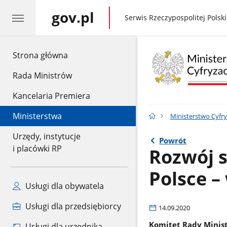
gov.pl
gov.pl
Serwis Rzeczypospolitej Polski
gov.pl
Strona główna
Rada Ministrów
Kancelaria Premiera
Ministerstwa
Ministerstwo Cyfry
Urzędy, instytucje
Powrót
i placówki RP
Rozwój s
Polsce –
Usługi dla obywatela
Usługi dla przedsiębiorcy
14.09.2020
Komitet Rady Ministr
Usługi dla urzędnika