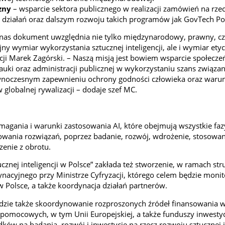
czny
– wsparcie sektora publicznego w realizacji zamówień na rzec
i działań oraz dalszym rozwoju takich programów jak GovTech Po
 nas dokument uwzględnia nie tylko międzynarodowy, prawny, c
ny wymiar wykorzystania sztucznej inteligencji, ale i wymiar ety
cji Marek Zagórski. – Naszą misją jest bowiem wsparcie społecze
nauki oraz administracji publicznej w wykorzystaniu szans związa
wnoczesnym zapewnieniu ochrony godności człowieka oraz waru
 globalnej rywalizacji – dodaje szef MC.
gania i warunki zastosowania AI, które obejmują wszystkie faz
wania rozwiązań, poprzez badanie, rozwój, wdrożenie, stosowan
zenie z obrotu.
cznej inteligencji w Polsce” zakłada też stworzenie, w ramach str
nacyjnego przy Ministrze Cyfryzacji, którego celem będzie moni
w Polsce, a także koordynacja działań partnerów.
zie także skoordynowanie rozproszonych źródeł finansowania w
pomocowych, w tym Unii Europejskiej, a także funduszy inwesty
ów na badania, rozwój i inwestycje na rzecz rozwoju sztucznej in