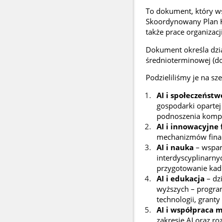
To dokument, który ws
Skoordynowany Plan Kom
także prace organiza
Dokument określa dział
średnioterminowej (do 
Podzieliliśmy je na sz
AI i społeczeństw
gospodarki opartej
podnoszenia kompe
AI i innowacyjne 
mechanizmów finan
AI i nauka
– wspar
interdyscyplinarny
przygotowanie kad
AI i edukacja
– dz
wyższych – progra
technologii, granty
AI i współpraca
zakresie AI oraz r