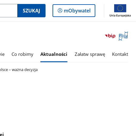
Logowanie
SZUKAJ
mObywatel
do
panelu
Otwórz
okno
z
tłumac
wie
Co robimy
Aktualności
Załatw sprawę
Kontakt
języka
migowe
olsce – ważna decyzja
ej