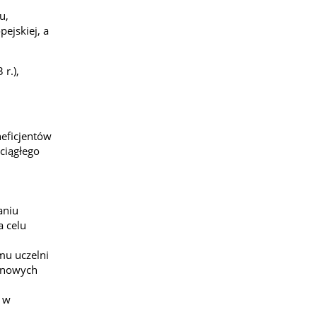
u,
ejskiej, a
r.),
neficjentów
ciągłego
aniu
a celu
mu uczelni
u nowych
u w