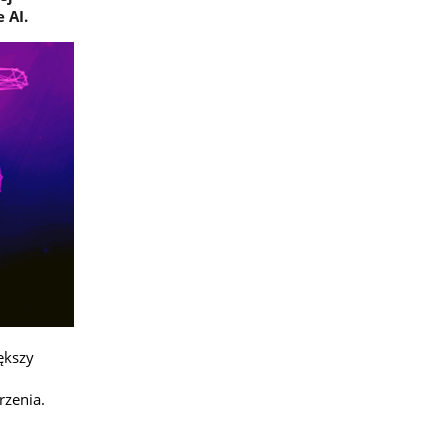
 AI.
ększy
rzenia.