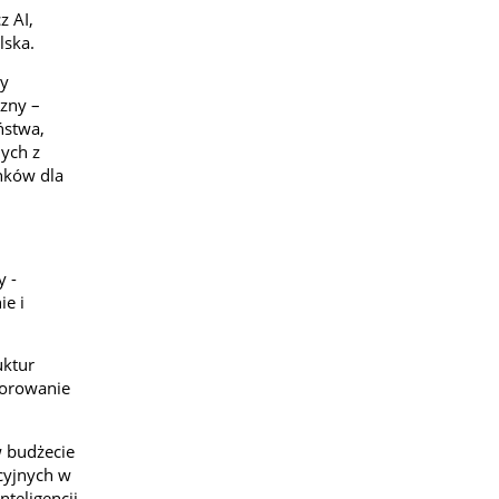
z AI,
lska.
zy
czny –
ństwa,
nych z
nków dla
y -
ie i
uktur
torowanie
 budżecie
cyjnych w
teligencji