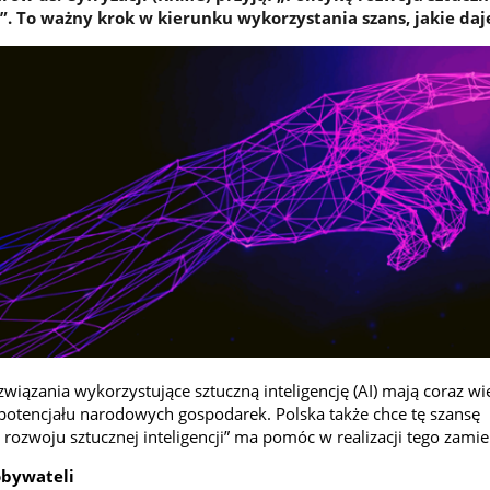
e”. To ważny krok w kierunku wykorzystania szans, jakie daje
wiązania wykorzystujące sztuczną inteligencję (AI) mają coraz wi
otencjału narodowych gospodarek. Polska także chce tę szansę
 rozwoju sztucznej inteligencji” ma pomóc w realizacji tego zamie
obywateli