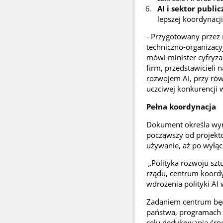
AI i sektor publi
lepszej koordynacj
- Przygotowany przez
techniczno-organizacyj
mówi minister cyfryza
firm, przedstawicieli 
rozwojem AI, przy ró
uczciwej konkurencji w
Pełna koordynacja
Dokument określa wyma
począwszy od projekto
używanie, aż po wyłąc
„Polityka
rozwoju sztu
rządu,
centrum koordy
wdrożenia polityki AI 
Zadaniem centrum będ
państwa, programach 
celu dedykowania środk