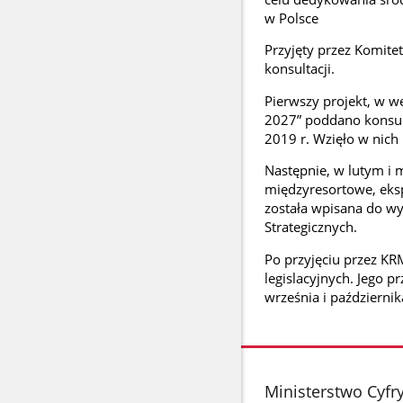
w Polsce
Przyjęty przez Komite
konsultacji.
Pierwszy projekt, w we
2027” poddano konsul
2019 r. Wzięło w nich
Następnie, w lutym i 
międzyresortowe, ekspe
została wpisana do wy
Strategicznych.
Po przyjęciu przez KR
legislacyjnych. Jego p
września i październik
stopka
Ministerstwo Cyfry