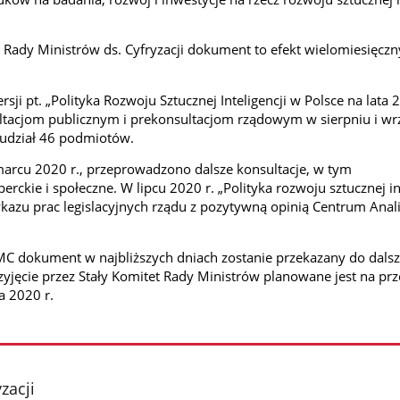
t Rady Ministrów ds. Cyfryzacji dokument to efekt wielomiesięcz
rsji pt. „Polityka Rozwoju Sztucznej Inteligencji w Polsce na lata 
tacjom publicznym i prekonsultacjom rządowym w sierpniu i wr
 udział 46 podmiotów.
marcu 2020 r., przeprowadzono dalsze konsultacje, w tym
rckie i społeczne. W lipcu 2020 r. „Polityka rozwoju sztucznej int
kazu prac legislacyjnych rządu z pozytywną opinią Centrum Anal
MC d
okument w najbliższych dniach zostanie przekazany do dals
rzyjęcie przez Stały Komitet Rady Ministrów planowane jest na pr
a 2020 r.
zacji