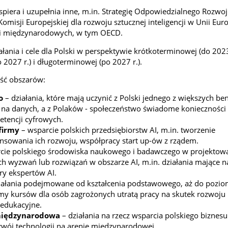
piera i uzupełnia inne, m.in. Strategię Odpowiedzialnego Rozwoj
isji Europejskiej dla rozwoju sztucznej inteligencji w Unii Europ
cji międzynarodowych, w tym OECD.
ania i cele dla Polski w perspektywie krótkoterminowej (do 2023 
2027 r.) i długoterminowej (po 2027 r.).
eść obszarów:
o
– działania, które mają uczynić z Polski jednego z większych be
 na danych, a z Polaków - społeczeństwo świadome konieczności 
tencji cyfrowych.
firmy
– wsparcie polskich przedsiębiorstw AI, m.in. tworzenie
sowania ich rozwoju, współpracy start up-ów z rządem.
cie polskiego środowiska naukowego i badawczego w projektow
ch wyzwań lub rozwiązań w obszarze AI, m.in. działania mające n
ry ekspertów AI.
iałania podejmowane od kształcenia podstawowego, aż do pozio
my kursów dla osób zagrożonych utratą pracy na skutek rozwoj
 edukacyjne.
 międzynarodowa
– działania na rzecz wsparcia polskiego biznes
ozwój technologii na arenie międzynarodowej.