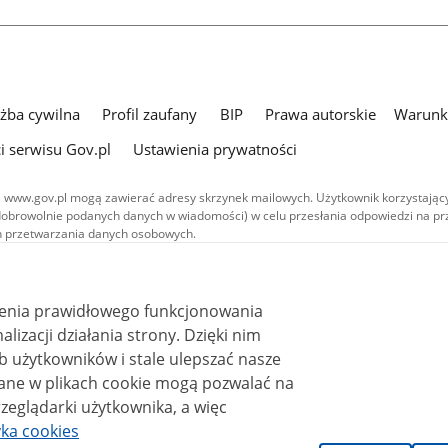
użba cywilna
Profil zaufany
BIP
Prawa autorskie
Warunki
i serwisu Gov.pl
Ustawienia prywatności
 www.gov.pl mogą zawierać adresy skrzynek mailowych. Użytkownik korzystający
dobrowolnie podanych danych w wiadomości) w celu przesłania odpowiedzi na prz
ach przetwarzania danych osobowych.
we publikowane w serwisie (z wyłączeniem treści audiowizualnych), są
 na licencji typu Creative Commons: uznanie autorstwa - na tych samych
 (CC BY-SA 4.0). Materiały audiowizualne, w tym zdjęcia, materiały audio i wideo
ienia prawidłowego funkcjonowania
ane na licencji typu Creative Commons: uznanie autorstwa użycie niekomercyjne 
ależnych 4.0 (CC BY-NC-ND 4.0), o ile nie jest to stwierdzone inaczej.
i działania strony. Dzięki nim
 użytkowników i stale ulepszać nasze
zeglądarki użytkownika, a więc
yka cookies