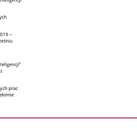
nych
2019 –
ześniu
eligencji”
iz
zych prac
zełomie