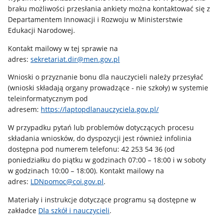
braku możliwości przesłania ankiety można kontaktować się z
Departamentem Innowacji i Rozwoju w Ministerstwie
Edukacji Narodowej.
Kontakt mailowy w tej sprawie na
adres:
sekretariat.dir@men.gov.pl
Wnioski o przyznanie bonu dla nauczycieli należy przesyłać
(wnioski składają organy prowadzące - nie szkoły) w systemie
teleinformatycznym pod
adresem:
https://laptopdlanauczyciela.gov.pl/
W przypadku pytań lub problemów dotyczących procesu
składania wniosków, do dyspozycji jest również infolinia
dostępna pod numerem telefonu: 42 253 54 36 (od
poniedziałku do piątku w godzinach 07:00 – 18:00 i w soboty
w godzinach 10:00 – 18:00). Kontakt mailowy na
adres:
LDNpomoc@coi.gov.pl
.
Materiały i instrukcje dotyczące programu są dostępne w
zakładce
Dla szkół i nauczycieli
.