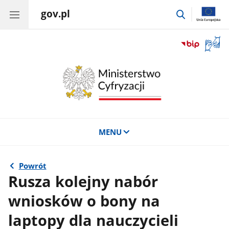
gov.pl
przejdź
do
wyszukiwar
Otwór
okno
z
tłuma
języka
migow
MENU
Powrót
Rusza kolejny nabór
wniosków o bony na
laptopy dla nauczycieli