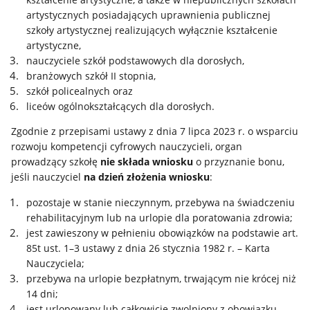
artystycznych posiadających uprawnienia publicznej
szkoły artystycznej realizujących wyłącznie kształcenie
artystyczne,
nauczyciele szkół podstawowych dla dorosłych,
branżowych szkół II stopnia,
szkół policealnych oraz
liceów ogólnokształcących dla dorosłych.
Zgodnie z przepisami ustawy z dnia 7 lipca 2023 r. o wsparciu
rozwoju kompetencji cyfrowych nauczycieli, organ
prowadzący szkołę
nie składa wniosku
o przyznanie bonu,
jeśli nauczyciel
na dzień złożenia wniosku
:
pozostaje w stanie nieczynnym, przebywa na świadczeniu
rehabilitacyjnym lub na urlopie dla poratowania zdrowia;
jest zawieszony w pełnieniu obowiązków na podstawie art.
85t ust. 1–3 ustawy z dnia 26 stycznia 1982 r. – Karta
Nauczyciela;
przebywa na urlopie bezpłatnym, trwającym nie krócej niż
14 dni;
jest urlopowany lub całkowicie zwolniony z obowiązku