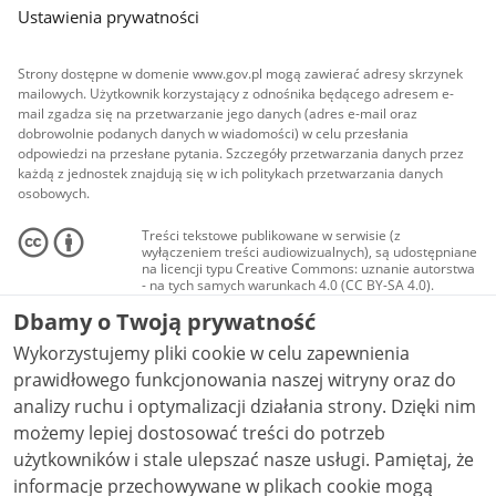
Ustawienia prywatności
Strony dostępne w domenie www.gov.pl mogą zawierać adresy skrzynek
mailowych. Użytkownik korzystający z odnośnika będącego adresem e-
mail zgadza się na przetwarzanie jego danych (adres e-mail oraz
dobrowolnie podanych danych w wiadomości) w celu przesłania
odpowiedzi na przesłane pytania. Szczegóły przetwarzania danych przez
każdą z jednostek znajdują się w ich politykach przetwarzania danych
osobowych.
Treści tekstowe publikowane w serwisie (z
wyłączeniem treści audiowizualnych), są udostępniane
na licencji typu Creative Commons: uznanie autorstwa
- na tych samych warunkach 4.0 (CC BY-SA 4.0).
Materiały audiowizualne, w tym zdjęcia, materiały
Dbamy o Twoją prywatność
audio i wideo, są udostępniane na licencji typu
Creative Commons: uznanie autorstwa użycie
Wykorzystujemy pliki cookie w celu zapewnienia
niekomercyjne - bez utworów zależnych 4.0 (CC BY-
NC-ND 4.0), o ile nie jest to stwierdzone inaczej.
prawidłowego funkcjonowania naszej witryny oraz do
analizy ruchu i optymalizacji działania strony. Dzięki nim
możemy lepiej dostosować treści do potrzeb
użytkowników i stale ulepszać nasze usługi. Pamiętaj, że
informacje przechowywane w plikach cookie mogą