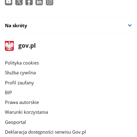
Na skróty
stopka
Strona
gov.pl
gov.pl
główna
gov.pl
Polityka cookies
Służba cywilna
Profil zaufany
BIP
Prawa autorskie
Warunki korzystania
Geoportal
Deklaracja dostępności serwisu Gov.pl