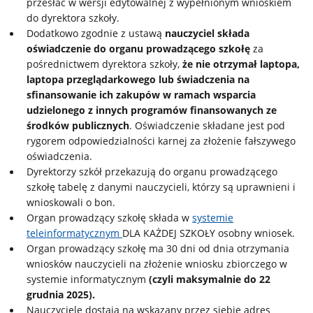
przesłać w wersji edytowalnej z wypełnionym wnioskiem
do dyrektora szkoły.
Dodatkowo zgodnie z ustawą
nauczyciel składa
oświadczenie do organu prowadzącego szkołę
za
pośrednictwem dyrektora szkoły,
że nie otrzymał laptopa,
laptopa przeglądarkowego lub świadczenia na
sfinansowanie ich zakupów w ramach wsparcia
udzielonego z innych programów finansowanych ze
środków publicznych
. Oświadczenie składane jest pod
rygorem odpowiedzialności karnej za złożenie fałszywego
oświadczenia.
Dyrektorzy szkół przekazują do organu prowadzącego
szkołę tabelę z danymi nauczycieli, którzy są uprawnieni i
wnioskowali o bon.
Organ prowadzący szkołę składa w
systemie
teleinformatycznym
DLA KAŻDEJ SZKOŁY osobny wniosek.
Organ prowadzący szkołę ma 30 dni od dnia otrzymania
wniosków nauczycieli na złożenie wniosku zbiorczego w
systemie informatycznym
(czyli maksymalnie do 22
grudnia 2025).
Nauczyciele dostają na wskazany przez siebie adres