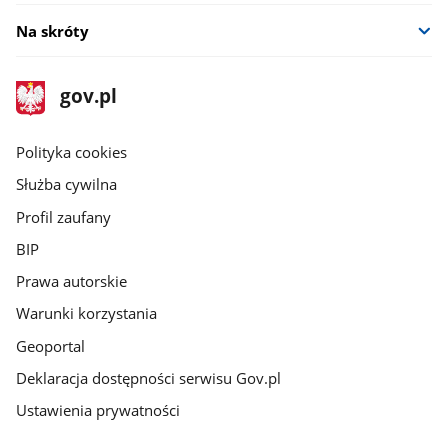
Na skróty
stopka
Strona
gov.pl
gov.pl
główna
gov.pl
Polityka cookies
Służba cywilna
Profil zaufany
BIP
Prawa autorskie
Warunki korzystania
Geoportal
Deklaracja dostępności serwisu Gov.pl
Ustawienia prywatności