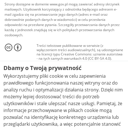
Strony dostępne w domenie www.gov.pl mogą zawierać adresy skrzynek
mailowych. Użytkownik korzystający z odnośnika będącego adresem e-
mail zgadza się na przetwarzanie jego danych (adres e-mail oraz
dobrowolnie podanych danych w wiadomości) w celu przesłania
odpowiedzi na przesłane pytania. Szczegóły przetwarzania danych przez
każdą z jednostek znajdują się w ich politykach przetwarzania danych
osobowych.
Treści tekstowe publikowane w serwisie (z
wyłączeniem treści audiowizualnych), są udostępniane
na licencji typu Creative Commons: uznanie autorstwa
- na tych samych warunkach 4.0 (CC BY-SA 4.0).
Materiały audiowizualne, w tym zdjęcia, materiały
Dbamy o Twoją prywatność
audio i wideo, są udostępniane na licencji typu
Creative Commons: uznanie autorstwa użycie
Wykorzystujemy pliki cookie w celu zapewnienia
niekomercyjne - bez utworów zależnych 4.0 (CC BY-
NC-ND 4.0), o ile nie jest to stwierdzone inaczej.
prawidłowego funkcjonowania naszej witryny oraz do
analizy ruchu i optymalizacji działania strony. Dzięki nim
możemy lepiej dostosować treści do potrzeb
użytkowników i stale ulepszać nasze usługi. Pamiętaj, że
informacje przechowywane w plikach cookie mogą
pozwalać na identyfikację konkretnego urządzenia lub
przeglądarki użytkownika, a więc potencjalnie stanowić