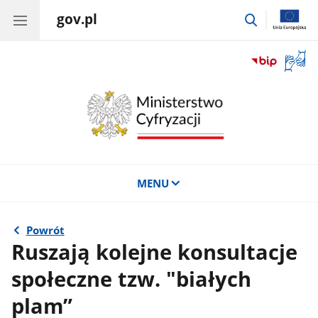
gov.pl
przejdź
do
wyszukiwar
Otwór
okno
z
tłuma
języka
migow
MENU
Powrót
Ruszają kolejne konsultacje
społeczne tzw. "białych
plam”