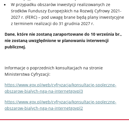
W przypadku obszarów inwestycji realizowanych ze
środków Funduszy Europejskich na Rozwój Cyfrowy 2021-
2027 r. (FERC) – pod uwagę brane będą plany inwestycyjne
z terminem realizacji do 31 grudnia 2027 r.
Dane, które nie zostaną zaraportowane do 10 września br.,
nie zostaną uwzględnione w planowaniu interwencji
publicznej.
Informacje o poprzednich konsultacjach na stronie
Ministerstwa Cyfryzacji:
https://www.gov.pl/web/cyfryzacja/konsultacje-spoleczne-
obszarow-bialych-nga-na-internetgovpl3
https://www.gov.pl/web/cyfryzacja/konsultacje-spoleczne-
obszarow-bialych-nga-na-internetgovpl2