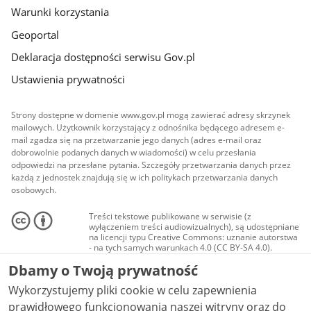
Warunki korzystania
Geoportal
Deklaracja dostępności serwisu Gov.pl
Ustawienia prywatności
Strony dostępne w domenie www.gov.pl mogą zawierać adresy skrzynek
mailowych. Użytkownik korzystający z odnośnika będącego adresem e-
mail zgadza się na przetwarzanie jego danych (adres e-mail oraz
dobrowolnie podanych danych w wiadomości) w celu przesłania
odpowiedzi na przesłane pytania. Szczegóły przetwarzania danych przez
każdą z jednostek znajdują się w ich politykach przetwarzania danych
osobowych.
Treści tekstowe publikowane w serwisie (z
wyłączeniem treści audiowizualnych), są udostępniane
na licencji typu Creative Commons: uznanie autorstwa
- na tych samych warunkach 4.0 (CC BY-SA 4.0).
Materiały audiowizualne, w tym zdjęcia, materiały
Dbamy o Twoją prywatność
audio i wideo, są udostępniane na licencji typu
Creative Commons: uznanie autorstwa użycie
Wykorzystujemy pliki cookie w celu zapewnienia
niekomercyjne - bez utworów zależnych 4.0 (CC BY-
NC-ND 4.0), o ile nie jest to stwierdzone inaczej.
prawidłowego funkcjonowania naszej witryny oraz do