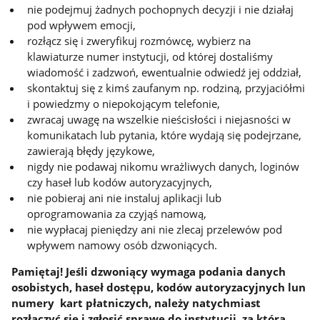
nie podejmuj żadnych pochopnych decyzji i nie działaj
pod wpływem emocji,
rozłącz się i zweryfikuj rozmówcę, wybierz na
klawiaturze numer instytucji, od której dostaliśmy
wiadomość i zadzwoń, ewentualnie odwiedź jej oddział,
skontaktuj się z kimś zaufanym np. rodziną, przyjaciółmi
i powiedzmy o niepokojącym telefonie,
zwracaj uwagę na wszelkie nieścisłości i niejasności w
komunikatach lub pytania, które wydają się podejrzane,
zawierają błędy językowe,
nigdy nie podawaj nikomu wrażliwych danych, loginów
czy haseł lub kodów autoryzacyjnych,
nie pobieraj ani nie instaluj aplikacji lub
oprogramowania za czyjąś namową,
nie wypłacaj pieniędzy ani nie zlecaj przelewów pod
wpływem namowy osób dzwoniących.
Pamiętaj! Jeśli dzwoniący wymaga podania danych
osobistych, haseł dostępu, kodów autoryzacyjnych lun
numery kart płatniczych, należy natychmiast
rozłączyć się i zgłosić sprawę do instytucji, za którą