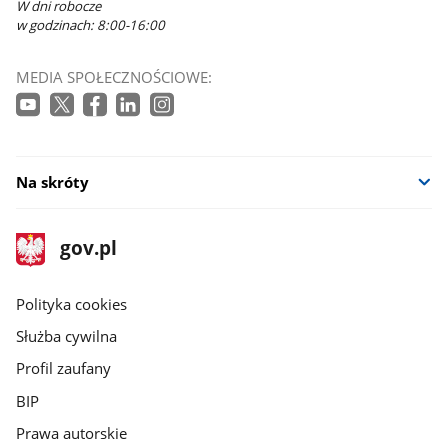
W dni robocze
w godzinach: 8:00-16:00
MEDIA SPOŁECZNOŚCIOWE:
Na skróty
stopka
Strona
gov.pl
gov.pl
główna
gov.pl
Polityka cookies
Służba cywilna
Profil zaufany
BIP
Prawa autorskie