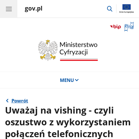
gov.pl
przejdź
do
wyszukiwar
Otwór
okno
z
tłuma
języka
migow
MENU
Powrót
Uważaj na vishing - czyli
oszustwo z wykorzystaniem
połączeń telefonicznych