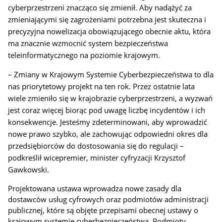
cyberprzestrzeni znacząco się zmienił. Aby nadążyć za
zmieniającymi się zagrożeniami potrzebna jest skuteczna i
precyzyjna nowelizacja obowiązującego obecnie aktu, która
ma znacznie w
zmocnić system bezpieczeństwa
teleinformatycznego na poziomie krajowym.
–
Zmiany w Krajowym Systemie Cyberbezpieczeństwa to dla
nas priorytetowy projekt na ten rok. Przez ostatnie lata
wiele zmieniło się w krajobrazie cyberprzestrzeni, a wyzwań
jest coraz więcej
biorąc pod uwagę liczbę incydentów i ich
konsekwencje
. Jesteśmy zdeterminowani, aby wprowadzić
nowe prawo szybko, ale zachowując odpowiedni okres dla
przedsiębiorców do dostosowania się do regulacji –
podkreślił wicepremier, minister cyfryzacji Krzysztof
Gawkowski.
Projektowana ustawa wprowadza nowe zasady dla
dostawców usług cyfrowych oraz podmiotów administracji
publicznej, które są objęte przepisami obecnej ustawy o
krajowym systemie cyberbezpieczeństwa. Podmioty