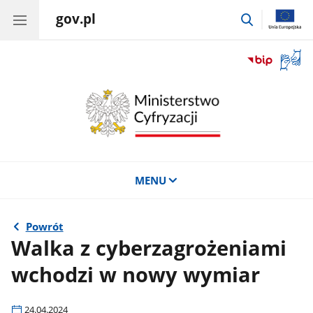
gov.pl
przejdź
do
wyszukiwar
Otwór
okno
z
tłuma
języka
migow
MENU
Powrót
Walka z cyberzagrożeniami
wchodzi w nowy wymiar
24.04.2024