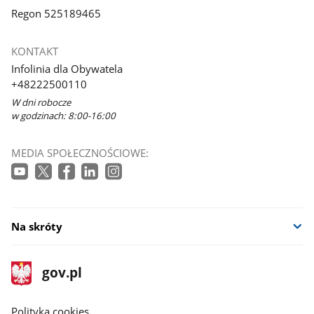
Regon 525189465
KONTAKT
Infolinia dla Obywatela
+48222500110
W dni robocze
w godzinach: 8:00-16:00
MEDIA SPOŁECZNOŚCIOWE:
Na skróty
stopka
Strona
gov.pl
gov.pl
główna
gov.pl
Polityka cookies