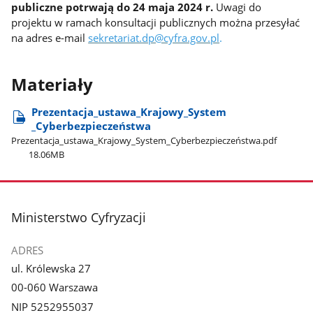
publiczne potrwają do 24 maja 2024 r.
Uwagi do
projektu w ramach konsultacji publicznych można przesyłać
na adres e-mail
sekretariat.dp@cyfra.gov.pl
.
Materiały
Prezentacja​_ustawa​_Krajowy​_System​
_Cyberbezpieczeństwa
Prezentacja​_ustawa​_Krajowy​_System​_Cyberbezpieczeństwa.pdf
18.06MB
stopka
Ministerstwo Cyfryzacji
ADRES
ul. Królewska 27
00-060 Warszawa
NIP 5252955037