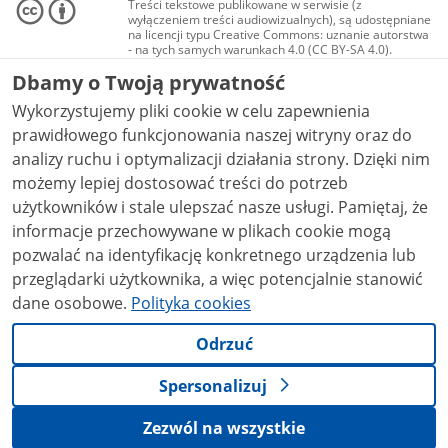
Treści tekstowe publikowane w serwisie (z
wyłączeniem treści audiowizualnych), są udostępniane
na licencji typu Creative Commons: uznanie autorstwa
- na tych samych warunkach 4.0 (CC BY-SA 4.0).
Materiały audiowizualne, w tym zdjęcia, materiały
Dbamy o Twoją prywatność
audio i wideo, są udostępniane na licencji typu
Creative Commons: uznanie autorstwa użycie
Wykorzystujemy pliki cookie w celu zapewnienia
niekomercyjne - bez utworów zależnych 4.0 (CC BY-
NC-ND 4.0), o ile nie jest to stwierdzone inaczej.
prawidłowego funkcjonowania naszej witryny oraz do
analizy ruchu i optymalizacji działania strony. Dzięki nim
możemy lepiej dostosować treści do potrzeb
użytkowników i stale ulepszać nasze usługi. Pamiętaj, że
informacje przechowywane w plikach cookie mogą
pozwalać na identyfikację konkretnego urządzenia lub
przeglądarki użytkownika, a więc potencjalnie stanowić
dane osobowe.
Polityka cookies
Odrzuć
Spersonalizuj
Zezwól na wszystkie