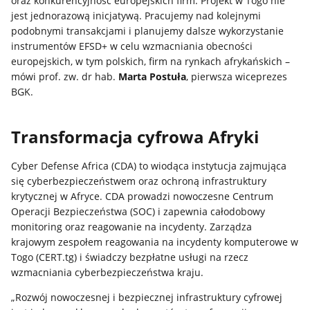
oraz konkurencyjność europejskich firm. Projekt w Togo nie
jest jednorazową inicjatywą. Pracujemy nad kolejnymi
podobnymi transakcjami i planujemy dalsze wykorzystanie
instrumentów EFSD+ w celu wzmacniania obecności
europejskich, w tym polskich, firm na rynkach afrykańskich –
mówi prof. zw. dr hab.
Marta Postuła
, pierwsza wiceprezes
BGK.
Transformacja cyfrowa Afryki
Cyber Defense Africa (CDA) to wiodąca instytucja zajmująca
się cyberbezpieczeństwem oraz ochroną infrastruktury
krytycznej w Afryce. CDA prowadzi nowoczesne Centrum
Operacji Bezpieczeństwa (SOC) i zapewnia całodobowy
monitoring oraz reagowanie na incydenty. Zarządza
krajowym zespołem reagowania na incydenty komputerowe w
Togo (CERT.tg) i świadczy bezpłatne usługi na rzecz
wzmacniania cyberbezpieczeństwa kraju.
„Rozwój nowoczesnej i bezpiecznej infrastruktury cyfrowej