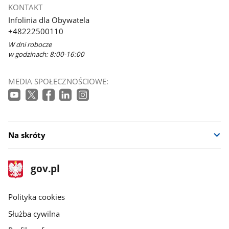
KONTAKT
Infolinia dla Obywatela
+48222500110
W dni robocze
w godzinach: 8:00-16:00
MEDIA SPOŁECZNOŚCIOWE:
Na skróty
stopka
Strona
gov.pl
gov.pl
główna
gov.pl
Polityka cookies
Służba cywilna