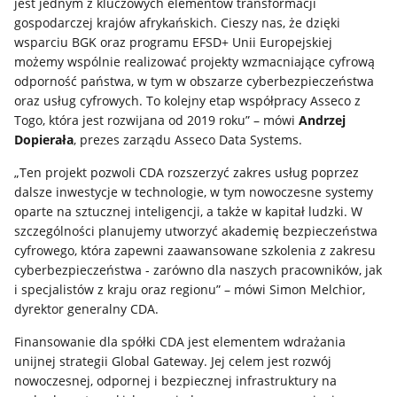
jest jednym z kluczowych elementów transformacji
gospodarczej krajów afrykańskich. Cieszy nas, że dzięki
wsparciu BGK oraz programu EFSD+ Unii Europejskiej
możemy wspólnie realizować projekty wzmacniające cyfrową
odporność państwa, w tym w obszarze cyberbezpieczeństwa
oraz usług cyfrowych. To kolejny etap współpracy Asseco z
Togo, która jest rozwijana od 2019 roku” – mówi
Andrzej
Dopierała
, prezes zarządu Asseco Data Systems.
„Ten projekt pozwoli CDA rozszerzyć zakres usług poprzez
dalsze inwestycje w technologie, w tym nowoczesne systemy
oparte na sztucznej inteligencji, a także w kapitał ludzki. W
szczególności planujemy utworzyć akademię bezpieczeństwa
cyfrowego, która zapewni zaawansowane szkolenia z zakresu
cyberbezpieczeństwa - zarówno dla naszych pracowników, jak
i specjalistów z kraju oraz regionu” – mówi Simon Melchior,
dyrektor generalny CDA.
Finansowanie dla spółki CDA jest elementem wdrażania
unijnej strategii Global Gateway. Jej celem jest rozwój
nowoczesnej, odpornej i bezpiecznej infrastruktury na