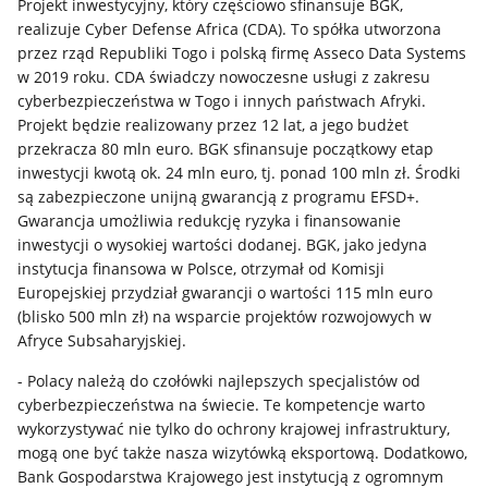
Projekt inwestycyjny, który częściowo sfinansuje BGK,
realizuje Cyber Defense Africa (CDA). To spółka utworzona
przez rząd Republiki Togo i polską firmę Asseco Data Systems
w 2019 roku. CDA świadczy nowoczesne usługi z zakresu
cyberbezpieczeństwa w Togo i innych państwach Afryki.
Projekt będzie realizowany przez 12 lat, a jego budżet
przekracza 80 mln euro. BGK sfinansuje początkowy etap
inwestycji kwotą ok. 24 mln euro, tj. ponad 100 mln zł. Środki
są zabezpieczone unijną gwarancją z programu EFSD+.
Gwarancja umożliwia redukcję ryzyka i finansowanie
inwestycji o wysokiej wartości dodanej. BGK, jako jedyna
instytucja finansowa w Polsce, otrzymał od Komisji
Europejskiej przydział gwarancji o wartości 115 mln euro
(blisko 500 mln zł) na wsparcie projektów rozwojowych w
Afryce Subsaharyjskiej.
- Polacy należą do czołówki najlepszych specjalistów od
cyberbezpieczeństwa na świecie. Te kompetencje warto
wykorzystywać nie tylko do ochrony krajowej infrastruktury,
mogą one być także nasza wizytówką eksportową. Dodatkowo,
Bank Gospodarstwa Krajowego jest instytucją z ogromnym