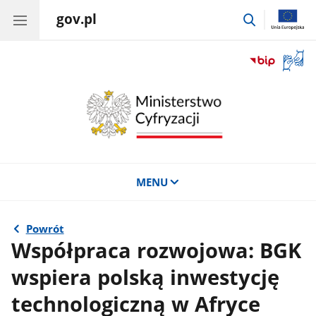
gov.pl
przejdź
do
wyszukiwar
Otwór
okno
z
tłuma
języka
migow
MENU
Powrót
Współpraca rozwojowa: BGK
wspiera polską inwestycję
technologiczną w Afryce