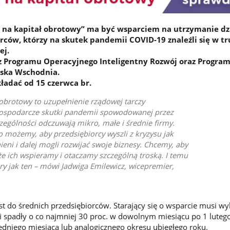
 na kapitał obrotowy” ma być wsparciem na utrzymanie dzi
rców, którzy na skutek pandemii COVID-19 znaleźli się w t
ej.
z Programu Operacyjnego Inteligentny Rozwój oraz Progra
lska Wschodnia.
ładać od 15 czerwca br.
 obrotowy to uzupełnienie rządowej tarczy
Gospodarcze skutki pandemii spowodowanej przez
ególności odczuwają mikro, małe i średnie firmy.
 możemy, aby przedsiębiorcy wyszli z kryzysu jak
eni i dalej mogli rozwijać swoje biznesy. Chcemy, aby
e ich wspieramy i otaczamy szczególną troską. I temu
ory jak ten – mówi Jadwiga Emilewicz, wicepremier,
 do średnich przedsiębiorców. Starający się o wsparcie musi wy
ji spadły o co najmniej 30 proc. w dowolnym miesiącu po 1 lutego
dniego miesiąca lub analogicznego okresu ubiegłego roku.