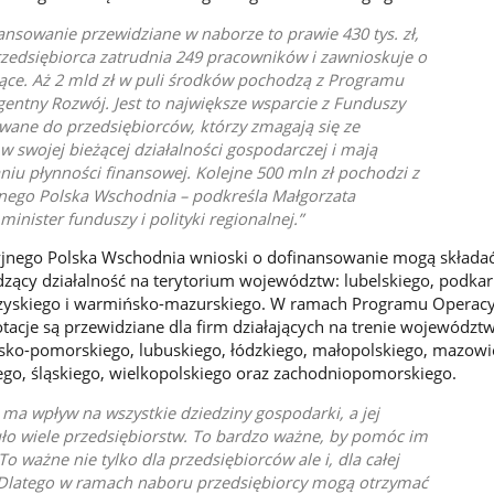
sowanie przewidziane w naborze to prawie 430 tys. zł,
rzedsiębiorca zatrudnia 249 pracowników i zawnioskuje o
iące. Aż 2 mld zł w puli środków pochodzą z Programu
gentny Rozwój. Jest to największe wsparcie z Funduszy
wane do przedsiębiorców, którzy zmagają się ze
 swojej bieżącej działalności gospodarczej i mają
iu płynności finansowej. Kolejne 500 mln zł pochodzi z
ego Polska Wschodnia – podkreśla Małgorzata
minister funduszy i polityki regionalnej.
nego Polska Wschodnia wnioski o dofinansowanie mogą składa
zący działalność na terytorium województw: lubelskiego, podkar
rzyskiego i warmińsko-mazurskiego. W ramach Programu Operac
tacje są przewidziane dla firm działających na trenie województw
sko-pomorskiego, lubuskiego, łódzkiego, małopolskiego, mazowi
go, śląskiego, wielkopolskiego oraz zachodniopomorskiego.
ma wpływ na wszystkie dziedziny gospodarki, a jej
uło wiele przedsiębiorstw. To bardzo ważne, by pomóc im
To ważne nie tylko dla przedsiębiorców ale i, dla całej
 Dlatego w ramach naboru przedsiębiorcy mogą otrzymać