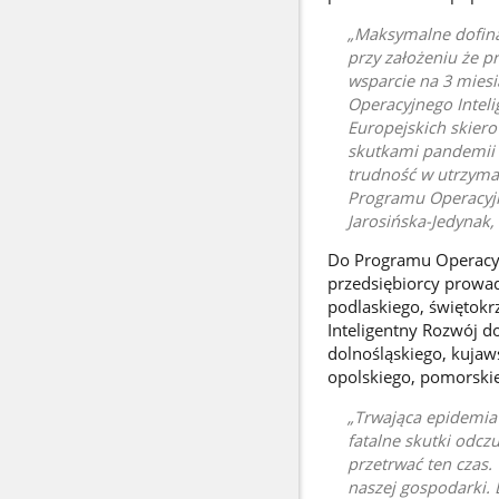
Maksymalne dofinan
przy założeniu że p
wsparcie na 3 mies
Operacyjnego Inteli
Europejskich skiero
skutkami pandemii w
trudność w utrzyman
Programu Operacyjn
Jarosińska-Jedynak, 
Do Programu Operacyj
przedsiębiorcy prowad
podlaskiego, świętok
Inteligentny Rozwój do
dolnośląskiego, kujaw
opolskiego, pomorskie
Trwająca epidemia 
fatalne skutki odcz
przetrwać ten czas. 
naszej gospodarki.