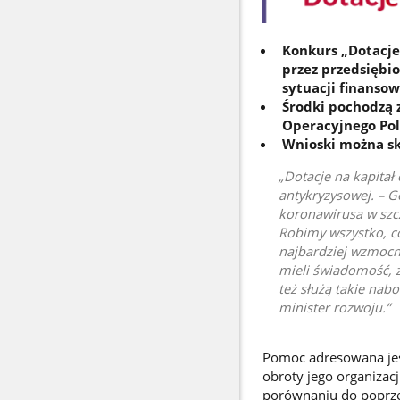
Konkurs „Dotacje
przez przedsiębio
sytuacji finansow
Środki pochodzą 
Operacyjnego Po
Wnioski można sk
Dotacje na kapitał
antykryzysowej. – 
koronawirusa w szcz
Robimy wszystko, co
najbardziej wzmocni
mieli świadomość, ż
też służą takie nab
minister rozwoju.
Pomoc adresowana jest
obroty jego organizac
porównaniu do poprze