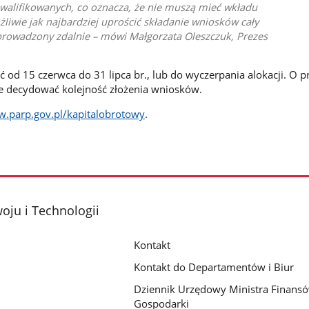
kwalifikowanych, co oznacza, że nie muszą mieć wkładu
liwie jak najbardziej uprościć składanie wniosków cały
prowadzony zdalnie – mówi Małgorzata Oleszczuk, Prezes
 od 15 czerwca do 31 lipca br., lub do wyczerpania alokacji. O p
e decydować kolejność złożenia wniosków.
.parp.gov.pl/kapitalobrotowy
.
oju i Technologii
Kontakt
Kontakt do Departamentów i Biur
Dziennik Urzędowy Ministra Finansó
Gospodarki