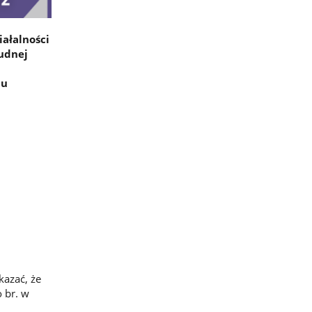
ałalności
rudnej
mu
kazać, że
 br. w