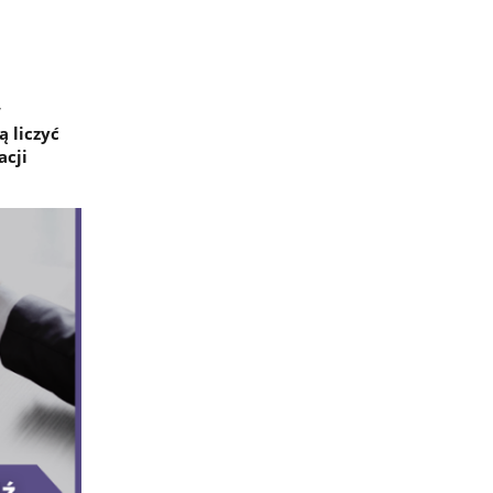
w
 liczyć
acji