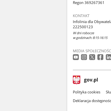
Regon 369267361
KONTAKT
Infolinia dla Obywatel
222500123
W dni robocze
w godzinach: 8:15-16:15
MEDIA SPOŁECZNOŚC
stopka
Strona
gov.pl
gov.pl
główna
gov.pl
Polityka cookies
Sł
Deklaracja dostępnośc