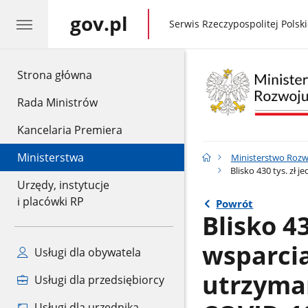
gov.pl
gov.pl
Serwis Rzeczypospolitej Polski
gov.pl
Strona główna
Rada Ministrów
Kancelaria Premiera
Ministerstwa
Ministerstwo Rozwo
Blisko 430 tys. zł
Urzędy, instytucje
i placówki RP
Powrót
Blisko 4
wsparci
Usługi dla obywatela
utrzyman
Usługi dla przedsiębiorcy
Usługi dla urzędnika