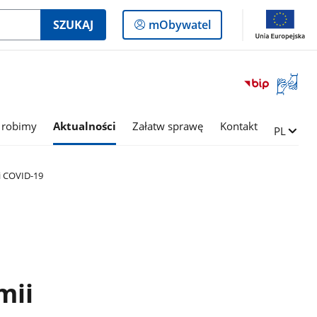
Logowanie
SZUKAJ
mObywatel
do
panelu
Otwórz
okno
z
tłumac
 robimy
Aktualności
Załatw sprawę
Kontakt
Zmień ję
PL
języka
migowe
i COVID-19
mii