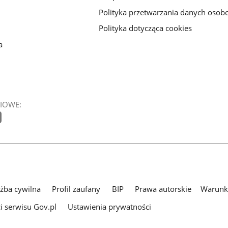
Polityka przetwarzania danych oso
Polityka dotycząca cookies
a
IOWE:
użba cywilna
Profil zaufany
BIP
Prawa autorskie
Warunki
i serwisu Gov.pl
Ustawienia prywatności