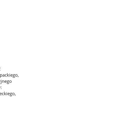
ć
packiego,
yjnego
:
eckiego,