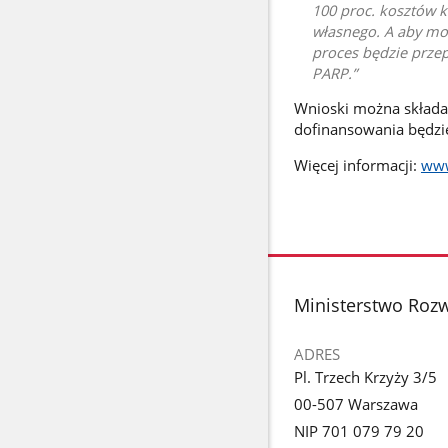
100 proc. kosztów 
własnego. A aby moż
proces będzie prze
PARP.
Wnioski można składać
dofinansowania będzi
Więcej informacji:
www
stopka
Ministerstwo Rozw
ADRES
Pl. Trzech Krzyży 3/5
00-507 Warszawa
NIP 701 079 79 20