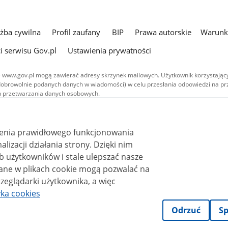
użba cywilna
Profil zaufany
BIP
Prawa autorskie
Warunki
i serwisu Gov.pl
Ustawienia prywatności
 www.gov.pl mogą zawierać adresy skrzynek mailowych. Użytkownik korzystający
dobrowolnie podanych danych w wiadomości) w celu przesłania odpowiedzi na prz
ach przetwarzania danych osobowych.
we publikowane w serwisie (z wyłączeniem treści audiowizualnych), są
 na licencji typu Creative Commons: uznanie autorstwa - na tych samych
 (CC BY-SA 4.0). Materiały audiowizualne, w tym zdjęcia, materiały audio i wideo
ienia prawidłowego funkcjonowania
ane na licencji typu Creative Commons: uznanie autorstwa użycie niekomercyjne 
ależnych 4.0 (CC BY-NC-ND 4.0), o ile nie jest to stwierdzone inaczej.
i działania strony. Dzięki nim
 użytkowników i stale ulepszać nasze
zeglądarki użytkownika, a więc
yka cookies
Odrzuć
Sp