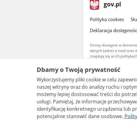
stopka
Strona
gov.pl
gov.pl
główna
gov.pl
Polityka cookies
Sł
Deklaracja dostępnośc
Strony dostępne w domenie
danych (adres e-mail oraz 
znajdują się w ich polityk
Treści teksto
Dbamy o Twoją prywatność
udostępniane
warunkach 4.0
Wykorzystujemy pliki cookie w celu zapewn
są udostępni
bez utworów z
naszej witryny oraz do analizy ruchu i optymalizacj
możemy lepiej dostosować treści do potrzeb
usługi. Pamiętaj, że informacje przechowywane w plikach cookie mogą pozwalać na
identyfikację konkretnego urządzenia lub pr
potencjalnie stanowić dane osobowe.
Polit