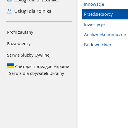
Innowacje
Usługi dla rolnika
Przedsiębiorcy
Inwestycje
Profil zaufany
Analizy ekonomiczne
Baza wiedzy
Budownictwo
Serwis Służby Cywilnej
Сайт для громадян України
–
Serwis dla obywateli Ukrainy