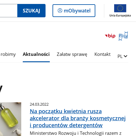
Logowanie
SZUKAJ
mObywatel
do
panelu
Otwórz
okno
z
tłumac
 robimy
Aktualności
Załatw sprawę
Kontakt
Zmień ję
PL
języka
migowe
y
24.03.2022
Na początku kwietnia rusza
akcelerator dla branży kosmetycznej
i producentów detergentów
Ministerstwo Rozwoju i Technologii razem z