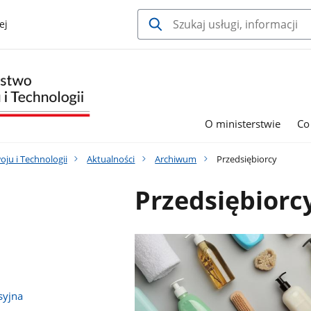
ej
O ministerstwie
Co
ju i Technologii
Aktualności
Archiwum
Przedsiębiorcy
Przedsiębiorc
syjna