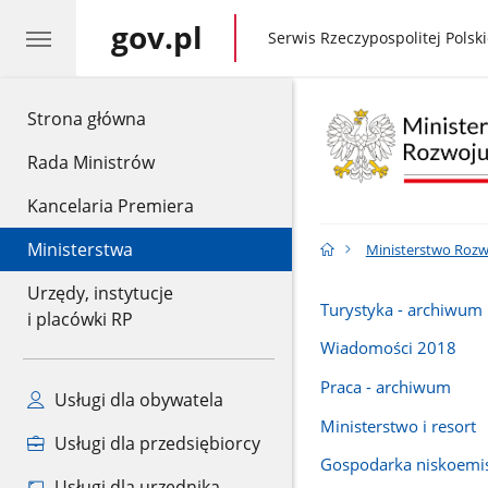
gov.pl
gov.pl
Serwis Rzeczypospolitej Polski
gov.pl
Strona główna
Rada Ministrów
Kancelaria Premiera
Ministerstwa
Ministerstwo Rozwo
Urzędy, instytucje
Turystyka - archiwum
i placówki RP
Wiadomości 2018
Praca - archiwum
Usługi dla obywatela
Ministerstwo i resort
Usługi dla przedsiębiorcy
Gospodarka niskoemi
Usługi dla urzędnika