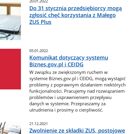
20.01.2022
Do 31 stycznia przedsiębiorcy mogą
zgłosić chęć korzystania z Małego
ZUS Plus
05.01.2022
Komunikat dotyczący systemu
Biznes.gov.pl i CEIDG
W związku ze zwiększonym ruchem w
systemie Biznes.gov.pl i CEIDG, mogą wystąpić
problemy z poprawnym działaniem niektórych
funkcjonalności. Pracujemy nad rozwiązaniem
problemów i usprawnieniem przepływu
danych w systemie. Przepraszamy za
utrudnienia i prosimy o cierpliwość.
21.12.2021
Zwolnienie ze składki ZUS, postojowe