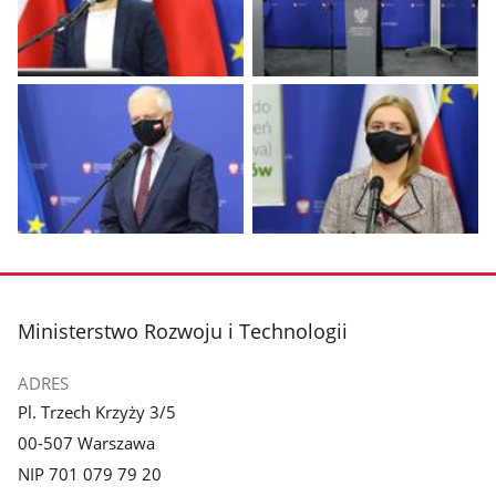
Pokaż
Pokaż
zdjęcie
zdjęcie
1
2
z
z
galerii.
galerii.
Pokaż
Pokaż
zdjęcie
zdjęcie
3
4
z
z
stopka
Ministerstwo Rozwoju i Technologii
galerii.
galerii.
ADRES
Pl. Trzech Krzyży 3/5
00-507 Warszawa
NIP 701 079 79 20