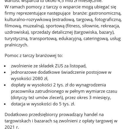
wartość wsparcia to około 4,5 mld zł miesięcznie.
W ramach pomocy z tarczy o wsparcie mogą ubiegać się
firmy reprezentujące następujące branże: gastronomiczną,
kulturalno-rozrywkową (estradową, targową, fotograficzną,
filmową, muzealną), sportową (fitness, siłownie, rekreacja,
uzdrowiska), sprzedaży detalicznej (targowiska, bazary),
turystyczną, transportową, edukacyjną, cateringową, usług
pralniczych.
Pomoc z tarczy branżowej to:
zwolnienie ze składek ZUS za listopad,
jednorazowe dodatkowe świadczenie postojowe w
wysokości 2080 zł,
dopłaty w wysokości 2 tys. zł do wynagrodzenia
pracownika zatrudnionego w pełnym wymiarze czasu
(dotyczy też umów zleceń), przez okres 3 miesięcy,
dotacja w wysokości do 5 tys. zł.
Dodatkowo przedsiębiorcy prowadzący handel na
targowiskach i bazarach są zwolnieni z opłaty targowej w
2021 r.