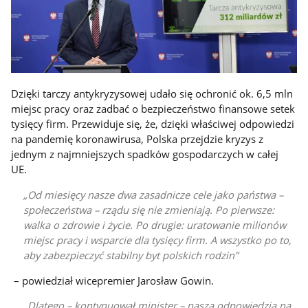
Dzięki tarczy antykryzysowej udało się ochronić ok. 6,5 mln
miejsc pracy oraz zadbać o bezpieczeństwo finansowe setek
tysięcy firm. Przewiduje się, że, dzięki właściwej odpowiedzi
na pandemię koronawirusa, Polska przejdzie kryzys z
jednym z najmniejszych spadków gospodarczych w całej
UE.
Od miesięcy nasze dwa zasadnicze cele jako państwa –
społeczeństwa – rządu się nie zmieniają. Po pierwsze:
walka o zdrowie i życie. Po drugie: uratowanie milionów
miejsc pracy i wsparcie dla tysięcy firm. A wszystko po to,
aby zabezpieczyć stabilny byt polskich rodzin
– powiedział wicepremier Jarosław Gowin.
Dlatego – kontynuował minister – naszą odpowiedzią na