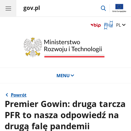
gov.pl
przejdź
do
wyszukiwar
Otwórz
Zmień 
PL
okno
z
tłumaczem
języka
migowego
MENU
Powrót
Premier Gowin: druga tarcza
PFR to nasza odpowiedź na
drugą falę pandemii