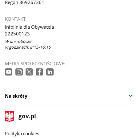
Regon 369267361
KONTAKT
Infolinia dla Obywatela
222500123
W dni robocze
w godzinach: 8:15-16:15
MEDIA SPOŁECZNOŚCIOWE:
Na skróty
stopka
Strona
gov.pl
gov.pl
główna
gov.pl
Polityka cookies