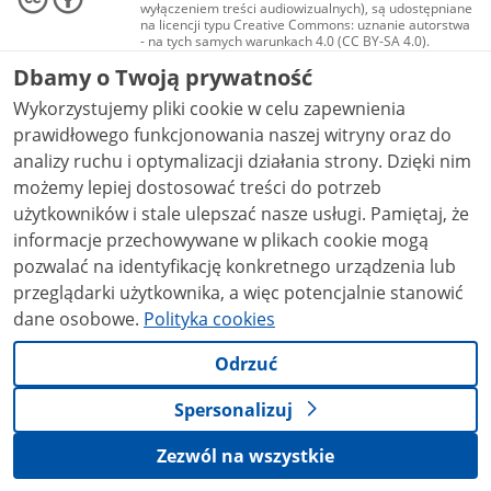
wyłączeniem treści audiowizualnych), są udostępniane
na licencji typu Creative Commons: uznanie autorstwa
- na tych samych warunkach 4.0 (CC BY-SA 4.0).
Materiały audiowizualne, w tym zdjęcia, materiały
Dbamy o Twoją prywatność
audio i wideo, są udostępniane na licencji typu
Creative Commons: uznanie autorstwa użycie
Wykorzystujemy pliki cookie w celu zapewnienia
niekomercyjne - bez utworów zależnych 4.0 (CC BY-
NC-ND 4.0), o ile nie jest to stwierdzone inaczej.
prawidłowego funkcjonowania naszej witryny oraz do
analizy ruchu i optymalizacji działania strony. Dzięki nim
możemy lepiej dostosować treści do potrzeb
użytkowników i stale ulepszać nasze usługi. Pamiętaj, że
informacje przechowywane w plikach cookie mogą
pozwalać na identyfikację konkretnego urządzenia lub
przeglądarki użytkownika, a więc potencjalnie stanowić
dane osobowe.
Polityka cookies
Odrzuć
Spersonalizuj
Zezwól na wszystkie