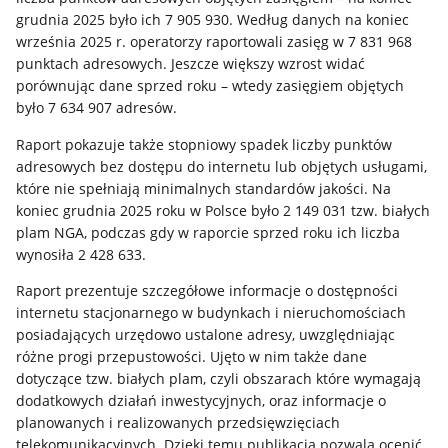
grudnia 2025 było ich 7 905 930. Według danych na koniec
września 2025 r. operatorzy raportowali zasięg w 7 831 968
punktach adresowych. Jeszcze większy wzrost widać
porównując dane sprzed roku – wtedy zasięgiem objętych
było 7 634 907 adresów.
Raport pokazuje także stopniowy spadek liczby punktów
adresowych bez dostępu do internetu lub objętych usługami,
które nie spełniają minimalnych standardów jakości. Na
koniec grudnia 2025 roku w Polsce było 2 149 031 tzw. białych
plam NGA, podczas gdy w raporcie sprzed roku ich liczba
wynosiła 2 428 633.
Raport prezentuje szczegółowe informacje o dostępności
internetu stacjonarnego w budynkach i nieruchomościach
posiadających urzędowo ustalone adresy, uwzględniając
różne progi przepustowości. Ujęto w nim także dane
dotyczące tzw. białych plam, czyli obszarach które wymagają
dodatkowych działań inwestycyjnych, oraz informacje o
planowanych i realizowanych przedsięwzięciach
telekomunikacyjnych. Dzięki temu publikacja pozwala ocenić