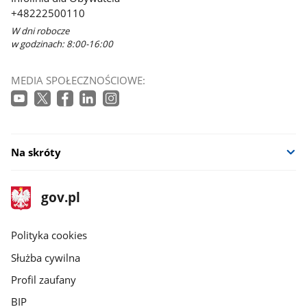
+48222500110
W dni robocze
w godzinach: 8:00-16:00
MEDIA SPOŁECZNOŚCIOWE:
Na skróty
stopka
Strona
gov.pl
gov.pl
główna
gov.pl
Polityka cookies
Służba cywilna
Profil zaufany
BIP