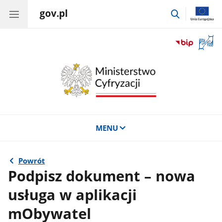
gov.pl
przejdź
do
wyszukiwar
Otwór
okno
z
tłuma
języka
migow
MENU
Powrót
Podpisz dokument – nowa
usługa w aplikacji
mObywatel