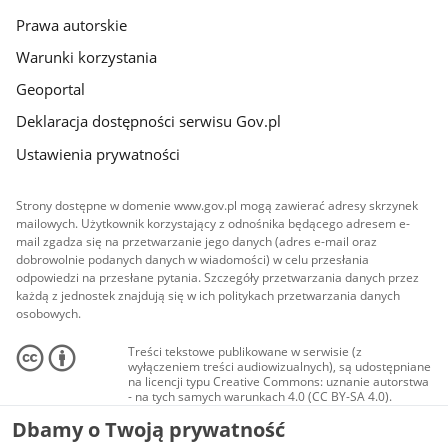
Prawa autorskie
Warunki korzystania
Geoportal
Deklaracja dostępności serwisu Gov.pl
Ustawienia prywatności
Strony dostępne w domenie www.gov.pl mogą zawierać adresy skrzynek
mailowych. Użytkownik korzystający z odnośnika będącego adresem e-
mail zgadza się na przetwarzanie jego danych (adres e-mail oraz
dobrowolnie podanych danych w wiadomości) w celu przesłania
odpowiedzi na przesłane pytania. Szczegóły przetwarzania danych przez
każdą z jednostek znajdują się w ich politykach przetwarzania danych
osobowych.
Treści tekstowe publikowane w serwisie (z
wyłączeniem treści audiowizualnych), są udostępniane
na licencji typu Creative Commons: uznanie autorstwa
- na tych samych warunkach 4.0 (CC BY-SA 4.0).
Materiały audiowizualne, w tym zdjęcia, materiały
Dbamy o Twoją prywatność
audio i wideo, są udostępniane na licencji typu
Creative Commons: uznanie autorstwa użycie