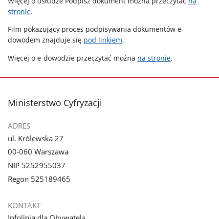
Więcej o usłudze Podpisz dokument można przeczytać
na
stronie
.
Film pokazujący proces podpisywania dokumentów e-
dowodem znajduje się
pod linkiem
.
Więcej o e-dowodzie przeczytać można
na stronie
.
stopka
Ministerstwo Cyfryzacji
ADRES
ul. Królewska 27
00-060 Warszawa
NIP 5252955037
Regon 525189465
KONTAKT
Infolinia dla Obywatela