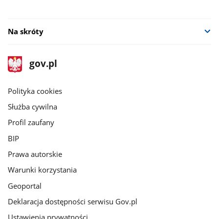
Na skróty
stopka
Strona
gov.pl
gov.pl
główna
gov.pl
Polityka cookies
Służba cywilna
Profil zaufany
BIP
Prawa autorskie
Warunki korzystania
Geoportal
Deklaracja dostępności serwisu Gov.pl
Ustawienia prywatności