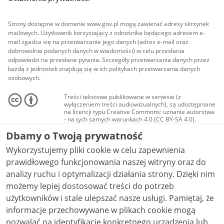
Strony dostępne w domenie www.gov.pl mogą zawierać adresy skrzynek
mailowych. Użytkownik korzystający z odnośnika będącego adresem e-
mail zgadza się na przetwarzanie jego danych (adres e-mail oraz
dobrowolnie podanych danych w wiadomości) w celu przesłania
odpowiedzi na przesłane pytania. Szczegóły przetwarzania danych przez
każdą z jednostek znajdują się w ich politykach przetwarzania danych
osobowych.
Treści tekstowe publikowane w serwisie (z
wyłączeniem treści audiowizualnych), są udostępniane
na licencji typu Creative Commons: uznanie autorstwa
- na tych samych warunkach 4.0 (CC BY-SA 4.0).
Materiały audiowizualne, w tym zdjęcia, materiały
Dbamy o Twoją prywatność
audio i wideo, są udostępniane na licencji typu
Creative Commons: uznanie autorstwa użycie
Wykorzystujemy pliki cookie w celu zapewnienia
niekomercyjne - bez utworów zależnych 4.0 (CC BY-
NC-ND 4.0), o ile nie jest to stwierdzone inaczej.
prawidłowego funkcjonowania naszej witryny oraz do
analizy ruchu i optymalizacji działania strony. Dzięki nim
możemy lepiej dostosować treści do potrzeb
użytkowników i stale ulepszać nasze usługi. Pamiętaj, że
informacje przechowywane w plikach cookie mogą
pozwalać na identyfikację konkretnego urządzenia lub