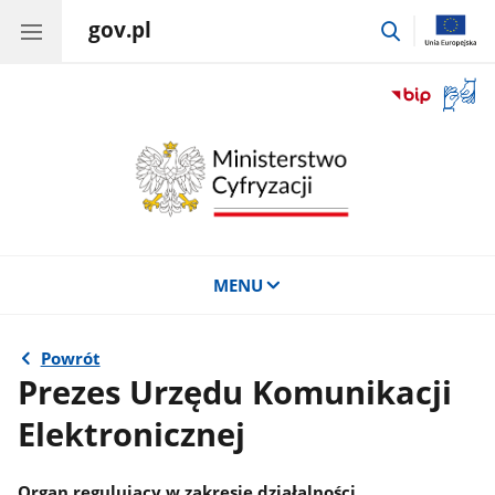
gov.pl
przejdź
do
wyszukiwar
Otwór
okno
z
tłuma
języka
migow
MENU
Powrót
Prezes Urzędu Komunikacji
Elektronicznej
Organ regulujący w zakresie działalności