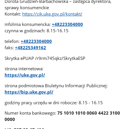
Dorota Grudzień-Barbachowska – zastępca dyrektora,
sprawy konsumenckie
Kontakt:
https://cik.uke.gov.pl/kontakt/
infolinia konsumencka:
+48223304000
czynna w godzinach: 8.15-16.15
telefon:
+48223304000
faks:
+48225349162
Skrytka ePUAP /r9rm745qkz/SkrytkaESP
strona internetowa:
https://uke.gov.pl/
strona podmiotowa Biuletynu Informacji Publicznej:
https://bip.uke.gov.pl/
godziny pracy urzędu w dni robocze: 8.15 - 16.15
Numer konta bankowego:
75 1010 1010 0060 4422 3100
0000