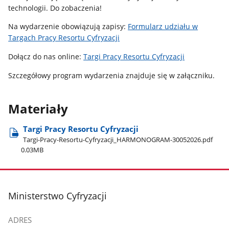
technologii. Do zobaczenia!
Na wydarzenie obowiązują zapisy:
Formularz udziału w
Targach Pracy Resortu Cyfryzacji
Dołącz do nas online:
Targi Pracy Resortu Cyfryzacji
Szczegółowy program wydarzenia znajduje się w załączniku.
Materiały
Targi Pracy Resortu Cyfryzacji
Targi-Pracy-Resortu-Cyfryzacji​_HARMONOGRAM-30052026.pdf
0.03MB
stopka
Ministerstwo Cyfryzacji
ADRES