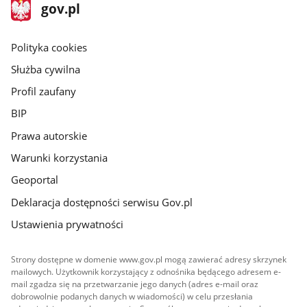
stopka
Strona
gov.pl
gov.pl
główna
gov.pl
Polityka cookies
Służba cywilna
Profil zaufany
BIP
Prawa autorskie
Warunki korzystania
Geoportal
Deklaracja dostępności serwisu Gov.pl
Ustawienia prywatności
Strony dostępne w domenie www.gov.pl mogą zawierać adresy skrzynek
mailowych. Użytkownik korzystający z odnośnika będącego adresem e-
mail zgadza się na przetwarzanie jego danych (adres e-mail oraz
dobrowolnie podanych danych w wiadomości) w celu przesłania