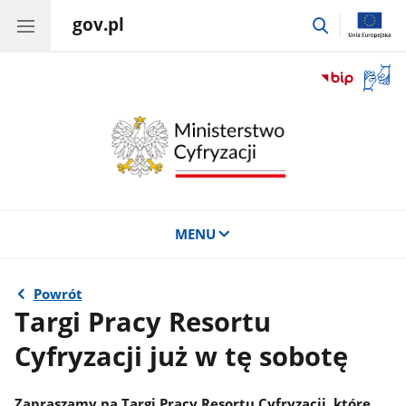
gov.pl
przejdź
do
wyszukiwar
Otwór
okno
z
tłuma
języka
migow
MENU
Powrót
Targi Pracy Resortu
Cyfryzacji już w tę sobotę
Zapraszamy na Targi Pracy Resortu Cyfryzacji, które