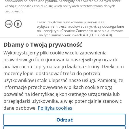
odpowiedzi na przesłane pytania. Szczegóły przetwarzania danych przez
każdą z jednostek znajdują się w ich politykach przetwarzania danych
osobowych.
Treści tekstowe publikowane w serwisie (z
wyłączeniem treści audiowizualnych), są udostępniane
na licencji typu Creative Commons: uznanie autorstwa
- na tych samych warunkach 4.0 (CC BY-SA 4.0).
Materiały audiowizualne, w tym zdjęcia, materiały
Dbamy o Twoją prywatność
audio i wideo, są udostępniane na licencji typu
Creative Commons: uznanie autorstwa użycie
Wykorzystujemy pliki cookie w celu zapewnienia
niekomercyjne - bez utworów zależnych 4.0 (CC BY-
NC-ND 4.0), o ile nie jest to stwierdzone inaczej.
prawidłowego funkcjonowania naszej witryny oraz do
analizy ruchu i optymalizacji działania strony. Dzięki nim
możemy lepiej dostosować treści do potrzeb
użytkowników i stale ulepszać nasze usługi. Pamiętaj, że
informacje przechowywane w plikach cookie mogą
pozwalać na identyfikację konkretnego urządzenia lub
przeglądarki użytkownika, a więc potencjalnie stanowić
dane osobowe.
Polityka cookies
Odrzuć