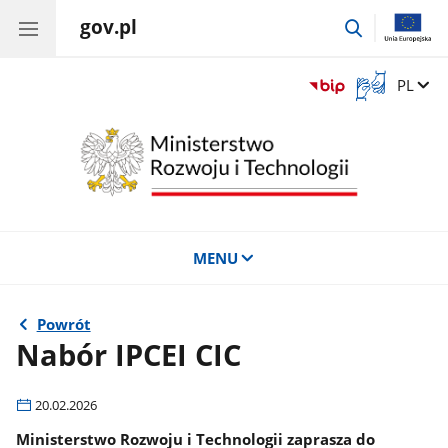
gov.pl
przejdź
do
wyszukiwar
Otwórz
Zmień 
PL
okno
z
tłumaczem
języka
migowego
MENU
Powrót
Nabór IPCEI CIC
20.02.2026
Ministerstwo Rozwoju i Technologii zaprasza do