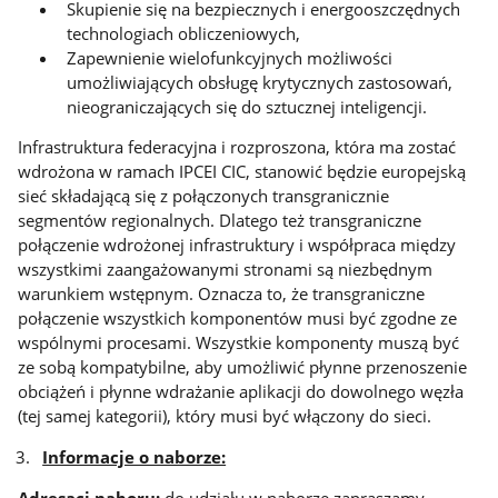
Skupienie się na bezpiecznych i energooszczędnych
technologiach obliczeniowych,
Zapewnienie wielofunkcyjnych możliwości
umożliwiających obsługę krytycznych zastosowań,
nieograniczających się do sztucznej inteligencji.
Infrastruktura federacyjna i rozproszona, która ma zostać
wdrożona w ramach IPCEI CIC, stanowić będzie europejską
sieć składającą się z połączonych transgranicznie
segmentów regionalnych. Dlatego też transgraniczne
połączenie wdrożonej infrastruktury i współpraca między
wszystkimi zaangażowanymi stronami są niezbędnym
warunkiem wstępnym. Oznacza to, że transgraniczne
połączenie wszystkich komponentów musi być zgodne ze
wspólnymi procesami. Wszystkie komponenty muszą być
ze sobą kompatybilne, aby umożliwić płynne przenoszenie
obciążeń i płynne wdrażanie aplikacji do dowolnego węzła
(tej samej kategorii), który musi być włączony do sieci.
Informacje o naborze:
Adresaci naboru:
do udziału w naborze zapraszamy