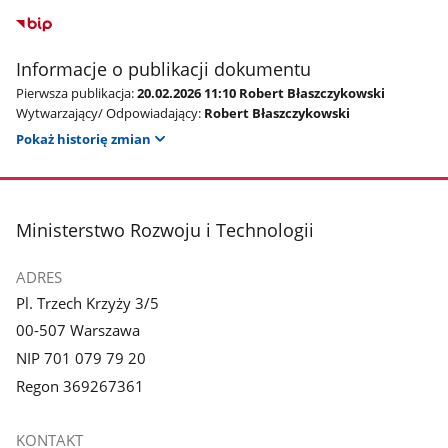
Informacje o publikacji dokumentu
Pierwsza publikacja:
20.02.2026 11:10 Robert Błaszczykowski
Wytwarzający/ Odpowiadający:
Robert Błaszczykowski
Pokaż historię zmian
stopka
Ministerstwo Rozwoju i Technologii
ADRES
Pl. Trzech Krzyży 3/5
00-507 Warszawa
NIP 701 079 79 20
Regon 369267361
KONTAKT