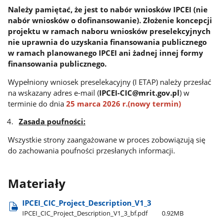
Należy pamiętać, że jest to nabór wniosków IPCEI (nie
nabór wniosków o dofinansowanie). Złożenie koncepcji
projektu w ramach naboru wniosków preselekcyjnych
nie uprawnia do uzyskania finansowania publicznego
w ramach planowanego IPCEI ani żadnej innej formy
finansowania publicznego.
Wypełniony wniosek preselekacyjny (I ETAP) należy przesłać
na wskazany adres e-mail (
IPCEI-CIC@mrit.gov.pl
) w
terminie do dnia
25 marca 2026 r.(nowy termin)
Zasada poufności:
Wszystkie strony zaangażowane w proces zobowiązują się
do zachowania poufności przesłanych informacji.
Materiały
IPCEI​_CIC​_Project​_Description​_V1​_3
IPCEI​_CIC​_Project​_Description​_V1​_3​_bf.pdf
0.92MB