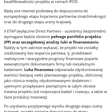
kwalifikowalności projektu w ramach IPCEI.
Będą one również podstawą do dopuszczenia do
europejskiego etapu kojarzenia partnerów (matchmakingu)
oraz do drugiego etapu oceny krajowej.
II ETAP (wyłącznie Direct Partners - uczestnicy bezpośredni)
wymagane będzie złożenie
pełnego portfolio projektu
(PP) oraz szczegółowej analizy luki w finansowaniu
.
Należy w tym zakresie wykazać, że projekt nie zostałby
zrealizowany bez wsparcia państwa, tj. przedstawić
realistyczne i wiarygodne prognozy finansowe poparte
wewnętrznymi dokumentami firmy lub niezależnymi
badaniami.
Luka finansowa
odpowiada zdyskontowanej
wartości bieżącej netto planowanego projektu, obliczonej
jako różnica między zdyskontowanymi dodatnimi i
ujemnymi przepływami pieniężnymi w całym okresie
trwania projektu (od rozpoczęcia badań i rozwoju, a także w
fazie produkcji masowej).
Po uzyskaniu pozytywnego wyniku drugiego etapu oceny
krajowej, projekt zostanie dopuszczony do etapu