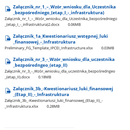
Załącznik​_nr​_1​_–​_Wzór​_wniosku​_dla​_Uczestnika​
_bezpośredniego​_(etap​_I​_-​_infrastruktura)
Załącznik​_nr​_1​_–​_Wzór​_wniosku​_dla​_Uczestnika​_bezpośredniego​
_(etap​_I​_-​_infrastruktura)2.docx
0.06MB
Załącznik​_1a​_Kwestionariusz​_wstępnej​_luki​
_finansowej​_-​_Infrastruktura
Preliminary​_FG​_Template​_IPCEI​_Infrastructure.xlsx
0.03MB
Załącznik​_nr​_3​_-​_Wzór​_wniosku​_dla​_uczestnika​
_bezpośredngeo​_(etap​_II)
Załącznik​_nr​_3​_-​_Wzór​_wniosku​_dla​_uczestnika​_bezpośredngeo​
_(etap​_II).docx
0.18MB
Załącznik​_3b​_-Kwestionariusz​_luki​_finansowej​
_(Etap​_II)​_-​_Infrastruktura
Załącznik​_3b​_-Kwestionariusz​_luki​_finansowej​_(Etap​_II)​_-​
_Infrastruktura.xlsx
0.28MB