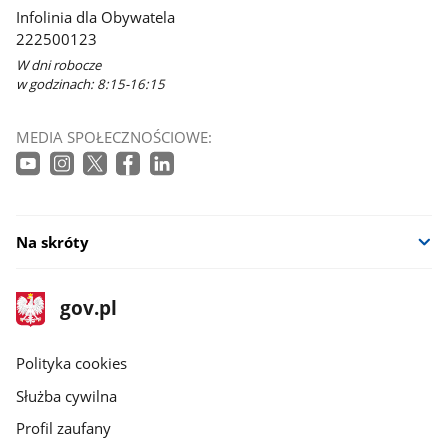
Infolinia dla Obywatela
222500123
W dni robocze
w godzinach: 8:15-16:15
MEDIA SPOŁECZNOŚCIOWE:
Na skróty
stopka
Strona
gov.pl
gov.pl
główna
gov.pl
Polityka cookies
Służba cywilna
Profil zaufany