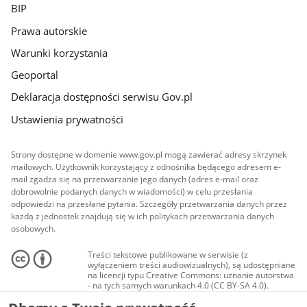
BIP
Prawa autorskie
Warunki korzystania
Geoportal
Deklaracja dostępności serwisu Gov.pl
Ustawienia prywatności
Strony dostępne w domenie www.gov.pl mogą zawierać adresy skrzynek
mailowych. Użytkownik korzystający z odnośnika będącego adresem e-
mail zgadza się na przetwarzanie jego danych (adres e-mail oraz
dobrowolnie podanych danych w wiadomości) w celu przesłania
odpowiedzi na przesłane pytania. Szczegóły przetwarzania danych przez
każdą z jednostek znajdują się w ich politykach przetwarzania danych
osobowych.
Treści tekstowe publikowane w serwisie (z
wyłączeniem treści audiowizualnych), są udostępniane
na licencji typu Creative Commons: uznanie autorstwa
- na tych samych warunkach 4.0 (CC BY-SA 4.0).
Materiały audiowizualne, w tym zdjęcia, materiały
audio i wideo, są udostępniane na licencji typu