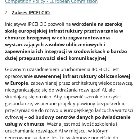
Competition Policy - European Commission
Zakres IPCEI CIC:
Inicjatywa IPCEI CIC pozwoli na
wdrożenie na szeroką
skalę europejskiej infrastruktury przetwarzania w
chmurze brzegowej
w celu zagwarantowania
wystarczających zasobów obliczeniowych i
zapewnienia ich integracji w środowiskach o bardzo
dużej przepustowości sieci komunikacyjnej
.
Głównym uzasadnieniem uruchomienia IPCEI CIC jest
opracowanie
suwerennej infrastruktury obliczeniowej
w Europie
, zapewnianej przez architekturę wielodostawczą,
nieograniczającą się do wdrażania rozwiązań AI, ale
skupiającą się na nich. Aby zapewnić szerokie korzyści
gospodarcze, wspierane projekty powinny bezpośrednio
przyczyniać się do rozwoju europejskiego łańcucha wartości
cyfrowej –
od budowy centrów danych po świadczenie
usług w chmurze
. Ważna jest możliwość szkolenia i
uruchamiania rozwiązań AI w miejscu, w którym
generowane są dane. Jest to systemowe podejście do